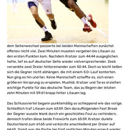
dem Seitenwechsel passierte bei beiden Mannschaften zunächst
offensiv nicht viel. Zwei Minuten mussten vergehen bis Litauen zu
den ersten Punkten kam. Nachdem Kratzer zum 44:44 ausgeglichen
hatte, lief es auf deutscher Seite wieder vielversprechender. Zeeb
versenkte zwei Dreier hintereinander zum 50:44. Doch so leicht ließen
sich die Gegner nicht abhängen, die mit einem 5:0-Lauf konterten.
Nun ging es hin und her. Keine Mannschaft schaffte es, sich einen
größeren Vorsprung zu erspielen. Mushidi, Kratzer und Taras erzielten
wichtige Punkte für das deutsche Team, das zu Beginn der letzten
zehn Minuten mit 59:61 knapp hinter Litauen lag.
Das Schlussviertel begann punktemäßig so schleppend wie das vorige.
Schließlich traf Litauen zum 63:59. Den darauffolgenden Fast Break
der Gegner wusste Wank durch ein geschicktes Foul zu verhindern,
dennoch trafen diese beide Freiwürfe zum 65:59. Kratzer dunkte
Deutschland zum 61:65 und verkürzte anschließend per Dreier auf
64:65. Somit war die Partie bei fünf restlichen Minuten erneut wieder