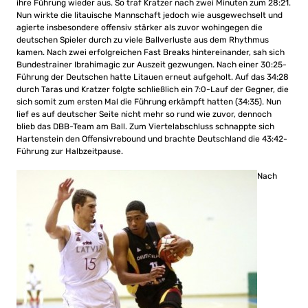
ihre Führung wieder aus. So traf Kratzer nach zwei Minuten zum 28:21.
Nun wirkte die litauische Mannschaft jedoch wie ausgewechselt und
agierte insbesondere offensiv stärker als zuvor wohingegen die
deutschen Spieler durch zu viele Ballverluste aus dem Rhythmus
kamen. Nach zwei erfolgreichen Fast Breaks hintereinander, sah sich
Bundestrainer Ibrahimagic zur Auszeit gezwungen. Nach einer 30:25-
Führung der Deutschen hatte Litauen erneut aufgeholt. Auf das 34:28
durch Taras und Kratzer folgte schließlich ein 7:0-Lauf der Gegner, die
sich somit zum ersten Mal die Führung erkämpft hatten (34:35). Nun
lief es auf deutscher Seite nicht mehr so rund wie zuvor, dennoch
blieb das DBB-Team am Ball. Zum Viertelabschluss schnappte sich
Hartenstein den Offensivrebound und brachte Deutschland die 43:42-
Führung zur Halbzeitpause.
Nach