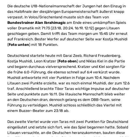
Die deutsche U18-Nationalmannschaft der Jungen hat den Einzug in
das Halbfinale der diesjährigen Europameisterschaft äußerst knapp
verpasst. In Volos/Griechenland musste sich das Team von
Bundestrainer Alan Ibrahimagic
am Ende eines umkämpften Spiels
voller Dramatik mit 71:73 (23:18, 20:24, 16:19, 12:12) gegen Litauen
geschlagen geben. Damit trifft das Team morgen um 15:45 Uhr erneut
auf Frankreich. Bester Werfer auf deutscher Seite war Kostja Mushidi
(
Foto unten
) mit 18 Punkten.
Deutschland startete heute mit Garai Zeeb, Richard Freudenberg,
Kostja Mushidi, Leon Kratzer (
Foto oben
) und Niklas Kiel in die Partie
und begann durchaus vielversprechend. Kratzer und Kiel sorgten für
die frühe 6:0-Führung, die ebenso schnell auf 6:4 verkürzt wurde.
Mushidi antwortete mit vier Punkten in Folge zum 10:4. Nachdem
Litauen zwei Punkte erzielte, war es noch einmal Mushidi, der zum 12:6
traf. Anschließend brachte Tibor Taras wichtige Impulse auf deutscher
Seite und punktete zum 16:11. Die litauische Mannschaft blieb weiter
an den Deutschen dran, dennoch gelang es dem DBB-Team, seine
Führung zu verteidigen. Mushidi schloss schließlich das Viertel mit
einem Buzzer-Beater zum 23:18 ab.
Das zweite Viertel wurde von Taras mit zwei Punkten für Deutschland
eingeläutet und setzte sich fort, wie das Spiel begannen hatte. Sobald
Litauen versuchte, an die Deutschen heranzukommen, bauten diese