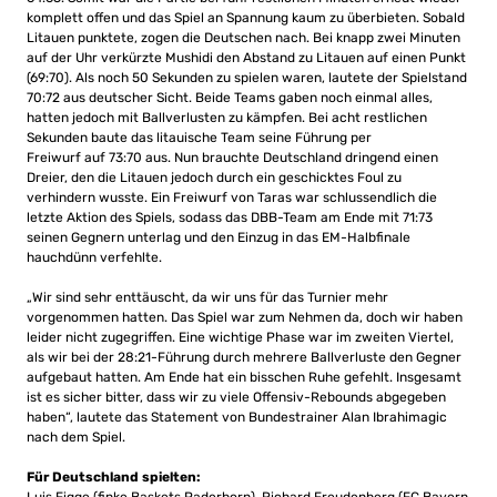
komplett offen und das Spiel an Spannung kaum zu überbieten. Sobald
Litauen punktete, zogen die Deutschen nach. Bei knapp zwei Minuten
auf der Uhr verkürzte Mushidi den Abstand zu Litauen auf einen Punkt
(69:70). Als noch 50 Sekunden zu spielen waren, lautete der Spielstand
70:72 aus deutscher Sicht. Beide Teams gaben noch einmal alles,
hatten jedoch mit Ballverlusten zu kämpfen. Bei acht restlichen
Sekunden baute das litauische Team seine Führung per
Freiwurf auf 73:70 aus. Nun brauchte Deutschland dringend einen
Dreier, den die Litauen jedoch durch ein geschicktes Foul zu
verhindern wusste. Ein Freiwurf von Taras war schlussendlich die
letzte Aktion des Spiels, sodass das DBB-Team am Ende mit 71:73
seinen Gegnern unterlag und den Einzug in das EM-Halbfinale
hauchdünn verfehlte.
„Wir sind sehr enttäuscht, da wir uns für das Turnier mehr
vorgenommen hatten. Das Spiel war zum Nehmen da, doch wir haben
leider nicht zugegriffen. Eine wichtige Phase war im zweiten Viertel,
als wir bei der 28:21-Führung durch mehrere Ballverluste den Gegner
aufgebaut hatten. Am Ende hat ein bisschen Ruhe gefehlt. Insgesamt
ist es sicher bitter, dass wir zu viele Offensiv-Rebounds abgegeben
haben“, lautete das Statement von Bundestrainer Alan Ibrahimagic
nach dem Spiel.
Für Deutschland spielten: