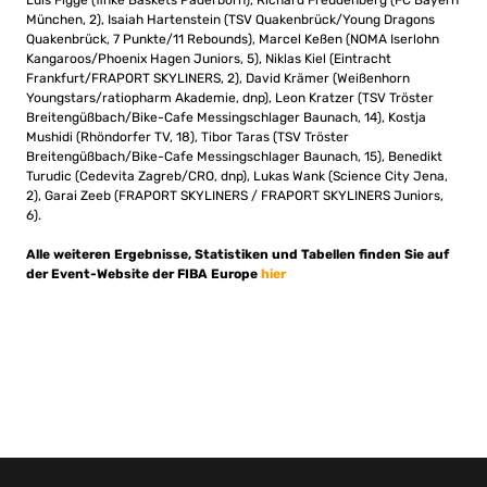
Luis Figge (finke Baskets Paderborn), Richard Freudenberg (FC Bayern
München, 2), Isaiah Hartenstein (TSV Quakenbrück/Young Dragons
Quakenbrück, 7 Punkte/11 Rebounds), Marcel Keßen (NOMA Iserlohn
Kangaroos/Phoenix Hagen Juniors, 5), Niklas Kiel (Eintracht
Frankfurt/FRAPORT SKYLINERS, 2), David Krämer (Weißenhorn
Youngstars/ratiopharm Akademie, dnp), Leon Kratzer (TSV Tröster
Breitengüßbach/Bike-Cafe Messingschlager Baunach, 14), Kostja
Mushidi (Rhöndorfer TV, 18), Tibor Taras (TSV Tröster
Breitengüßbach/Bike-Cafe Messingschlager Baunach, 15), Benedikt
Turudic (Cedevita Zagreb/CRO, dnp), Lukas Wank (Science City Jena,
2), Garai Zeeb (FRAPORT SKYLINERS / FRAPORT SKYLINERS Juniors,
6).
Alle weiteren Ergebnisse, Statistiken und Tabellen finden Sie auf
der Event-Website der FIBA Europe
hier