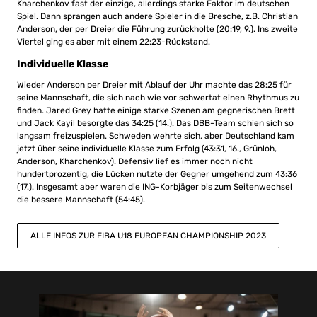
Kharchenkov fast der einzige, allerdings starke Faktor im deutschen
Spiel. Dann sprangen auch andere Spieler in die Bresche, z.B. Christian
Anderson, der per Dreier die Führung zurückholte (20:19, 9.). Ins zweite
Viertel ging es aber mit einem 22:23-Rückstand.
Individuelle Klasse
Wieder Anderson per Dreier mit Ablauf der Uhr machte das 28:25 für
seine Mannschaft, die sich nach wie vor schwertat einen Rhythmus zu
finden. Jared Grey hatte einige starke Szenen am gegnerischen Brett
und Jack Kayil besorgte das 34:25 (14.). Das DBB-Team schien sich so
langsam freizuspielen. Schweden wehrte sich, aber Deutschland kam
jetzt über seine individuelle Klasse zum Erfolg (43:31, 16., Grünloh,
Anderson, Kharchenkov). Defensiv lief es immer noch nicht
hundertprozentig, die Lücken nutzte der Gegner umgehend zum 43:36
(17.). Insgesamt aber waren die ING-Korbjäger bis zum Seitenwechsel
die bessere Mannschaft (54:45).
ALLE INFOS ZUR FIBA U18 EUROPEAN CHAMPIONSHIP 2023