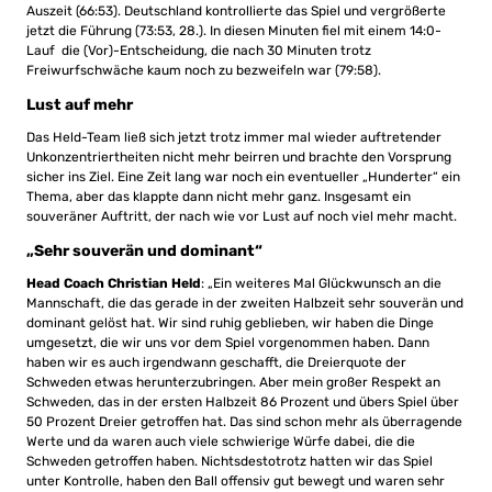
Auszeit (66:53). Deutschland kontrollierte das Spiel und vergrößerte
jetzt die Führung (73:53, 28.). In diesen Minuten fiel mit einem 14:0-
Lauf die (Vor)-Entscheidung, die nach 30 Minuten trotz
Freiwurfschwäche kaum noch zu bezweifeln war (79:58).
Lust auf mehr
Das Held-Team ließ sich jetzt trotz immer mal wieder auftretender
Unkonzentriertheiten nicht mehr beirren und brachte den Vorsprung
sicher ins Ziel. Eine Zeit lang war noch ein eventueller „Hunderter“ ein
Thema, aber das klappte dann nicht mehr ganz. Insgesamt ein
souveräner Auftritt, der nach wie vor Lust auf noch viel mehr macht.
„Sehr souverän und dominant“
Head Coach Christian Held
: „Ein weiteres Mal Glückwunsch an die
Mannschaft, die das gerade in der zweiten Halbzeit sehr souverän und
dominant gelöst hat. Wir sind ruhig geblieben, wir haben die Dinge
umgesetzt, die wir uns vor dem Spiel vorgenommen haben. Dann
haben wir es auch irgendwann geschafft, die Dreierquote der
Schweden etwas herunterzubringen. Aber mein großer Respekt an
Schweden, das in der ersten Halbzeit 86 Prozent und übers Spiel über
50 Prozent Dreier getroffen hat. Das sind schon mehr als überragende
Werte und da waren auch viele schwierige Würfe dabei, die die
Schweden getroffen haben. Nichtsdestotrotz hatten wir das Spiel
unter Kontrolle, haben den Ball offensiv gut bewegt und waren sehr