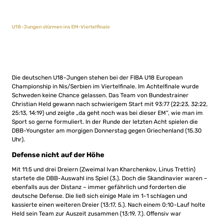
U18-Jungen stürmen ins EM-Viertelfinale
Die deutschen U18-Jungen stehen bei der FIBA U18 European
Championship in Nis/Serbien im Viertelfinale. Im Achtelfinale wurde
Schweden keine Chance gelassen. Das Team von Bundestrainer
Christian Held gewann nach schwierigem Start mit 93:77 (22:23, 32:22,
25:13, 14:19) und zeigte „da geht noch was bei dieser EM“, wie man im
Sport so gerne formuliert. In der Runde der letzten Acht spielen die
DBB-Youngster am morgigen Donnerstag gegen Griechenland (15.30
Uhr).
Defense nicht auf der Höhe
Mit 11:5 und drei Dreiern (Zweimal Ivan Kharchenkov, Linus Trettin)
startete die DBB-Auswahl ins Spiel (3.). Doch die Skandinavier waren –
ebenfalls aus der Distanz – immer gefährlich und forderten die
deutsche Defense. Die ließ sich einige Male im 1-1 schlagen und
kassierte einen weiteren Dreier (13:17, 5.). Nach einem 0:10-Lauf holte
Held sein Team zur Auszeit zusammen (13:19, 7.). Offensiv war