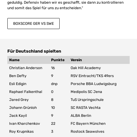
geduldig. Defensiv haben wir es geschafft, sie dann zu kontrollieren
und somit das Spiel für uns zu entscheiden.“
BOXSCORE GER VS SWE
Für Deutschland spielten
Name
Punkte
Verein
Christian Anderson
16
Oak Hill Academy
Ben Defty
9
RSV Eintracht/TKS 49ers
Esli Edigin
dnp
Porsche BBA Ludwigsburg
Raphael Falkenthal
0
Medipolis SC Jena
Jared Grey
8
TuS Urspringschule
Johann Grünloh
10
SC RASTA Vechta
Jack Kayil
9
ALBA Berlin
Ivan Kharchenkov
22
FC Bayern München
Roy Krupnikas
3
Rostock Seawolves