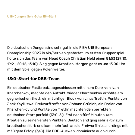
U18-Jungen: Sehr Guter EM-Start
Die deutschen Jungen sind sehr gut in die FIBA U18 European
Championship 2023 in Nis/Serbien gestartet. Im ersten Gruppenspiel
holte sich das Team von Head Coach Christian Held einen 81:53 (29:10,
19:21, 20:12, 13:10)-Sieg gegen Kroatien. Morgen geht es um 13.00 Uhr
mit dem Spiel gegen Polen weiter.
13:0-Start für DBB-Team
Ein deutscher Fastbreak, abgeschlossen mit einem Dunk von Ivan
Kharchenkov, machte den Auftakt. Wieder Kharchenkov erhöhte am
gegnerischen Brett, ein mächtiger Block von Linus Trettin, Punkte von
Jack Kayil, zwei Freiwurftreffer von Johann Grünloh, ein Dreier von
Kharchenkov und Punkte von Trettin machten den perfekten
deutschen Start perfekt (13:0, 5.). Erst nach fünf Minuten kam
Kroatien zu seinen ersten Punkten. Deutschland ging sehr aktiv zum
kroatischen Korb und kam mehrfach an die Freiwurflinie, allerdings mit
mäßigem Erfolg (3/8). Die DBB-Auswahl dominierte auch durch