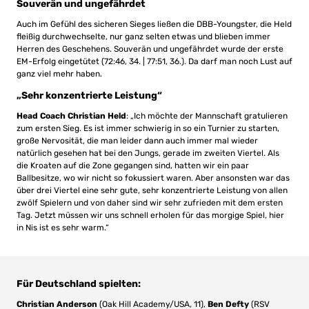
Souverän und ungefährdet
Auch im Gefühl des sicheren Sieges ließen die DBB-Youngster, die Held
fleißig durchwechselte, nur ganz selten etwas und blieben immer
Herren des Geschehens. Souverän und ungefährdet wurde der erste
EM-Erfolg eingetütet (72:46, 34. | 77:51, 36.). Da darf man noch Lust auf
ganz viel mehr haben.
„Sehr konzentrierte Leistung“
Head Coach Christian Held
: „Ich möchte der Mannschaft gratulieren
zum ersten Sieg. Es ist immer schwierig in so ein Turnier zu starten,
große Nervosität, die man leider dann auch immer mal wieder
natürlich gesehen hat bei den Jungs, gerade im zweiten Viertel. Als
die Kroaten auf die Zone gegangen sind, hatten wir ein paar
Ballbesitze, wo wir nicht so fokussiert waren. Aber ansonsten war das
über drei Viertel eine sehr gute, sehr konzentrierte Leistung von allen
zwölf Spielern und von daher sind wir sehr zufrieden mit dem ersten
Tag. Jetzt müssen wir uns schnell erholen für das morgige Spiel, hier
in Nis ist es sehr warm.“
Für Deutschland spielten:
Christian Anderson
(Oak Hill Academy/USA, 11),
Ben Defty
(RSV