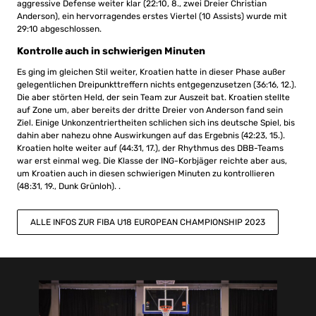
aggressive Defense weiter klar (22:10, 8., zwei Dreier Christian
Anderson), ein hervorragendes erstes Viertel (10 Assists) wurde mit
29:10 abgeschlossen.
Kontrolle auch in schwierigen Minuten
Es ging im gleichen Stil weiter, Kroatien hatte in dieser Phase außer
gelegentlichen Dreipunkttreffern nichts entgegenzusetzen (36:16, 12.).
Die aber störten Held, der sein Team zur Auszeit bat. Kroatien stellte
auf Zone um, aber bereits der dritte Dreier von Anderson fand sein
Ziel. Einige Unkonzentriertheiten schlichen sich ins deutsche Spiel, bis
dahin aber nahezu ohne Auswirkungen auf das Ergebnis (42:23, 15.).
Kroatien holte weiter auf (44:31, 17.), der Rhythmus des DBB-Teams
war erst einmal weg. Die Klasse der ING-Korbjäger reichte aber aus,
um Kroatien auch in diesen schwierigen Minuten zu kontrollieren
(48:31, 19., Dunk Grünloh). .
ALLE INFOS ZUR FIBA U18 EUROPEAN CHAMPIONSHIP 2023