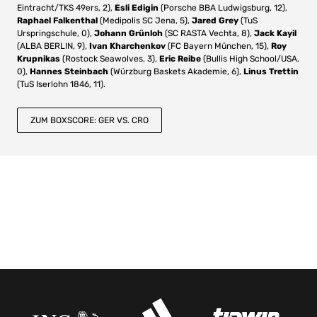
Eintracht/TKS 49ers, 2),
Esli Edigin
(Porsche BBA Ludwigsburg, 12),
Raphael Falkenthal
(Medipolis SC Jena, 5),
Jared Grey
(TuS
Urspringschule, 0),
Johann Grünloh
(SC RASTA Vechta, 8),
Jack Kayil
(ALBA BERLIN, 9),
Ivan Kharchenkov
(FC Bayern München, 15),
Roy
Krupnikas
(Rostock Seawolves, 3),
Eric Reibe
(Bullis High School/USA,
0),
Hannes Steinbach
(Würzburg Baskets Akademie, 6),
Linus Trettin
(TuS Iserlohn 1846, 11).
ZUM BOXSCORE: GER VS. CRO