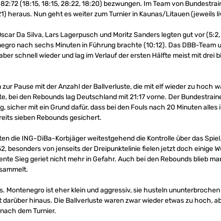
82:72 (18:15, 18:15, 28:22, 18:20) bezwungen. Im Team von Bundestrai
1) heraus. Nun geht es weiter zum Turnier in Kaunas/Litauen (jeweils l
scar Da Silva, Lars Lagerpusch und Moritz Sanders legten gut vor (5:2,
egro nach sechs Minuten in Führung brachte (10:12). Das DBB-Team um
aber schnell wieder und lag im Verlauf der ersten Hälfte meist mit drei b
n zur Pause mit der Anzahl der Ballverluste, die mit elf wieder zu hoch
e, bei den Rebounds lag Deutschland mit 21:17 vorne. Der Bundestrainer 
, sicher mit ein Grund dafür, dass bei den Fouls nach 20 Minuten alles 
reits sieben Rebounds gesichert.
n die ING-DiBa-Korbjäger weitestgehend die Kontrolle über das Spiel.
2, besonders von jenseits der Dreipunktelinie fielen jetzt doch einige W
iente Sieg geriet nicht mehr in Gefahr. Auch bei den Rebounds blieb m
esammelt.
s. Montenegro ist eher klein und aggressiv, sie husteln ununterbrochen
ht darüber hinaus. Die Ballverluste waren zwar wieder etwas zu hoch, 
 nach dem Turnier.