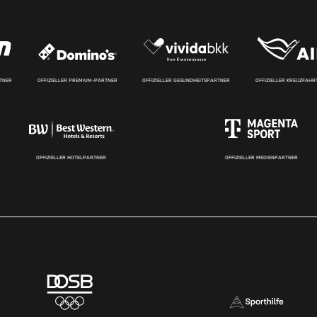
RTNER
OFFIZIELLER PREMIUM-PARTNER
OFFIZIELLER GESUNDHEITSPARTNER
OFFIZIELLER KREUZFAH
OFFIZIELLER HOTELPARTNER
OFFIZIELLER MEDIENPARTNER