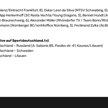
enz/Eintracht Frankfurt, 8), Oskar Leon da Silva (MTSV Schwabing, 5)
ilipp Herkenhoff (SC Rasta Vechta/Young Dragons, 3), Bennet Hundt (A
Braunschweig, 6), Alexander Möller (Rhöndorfer TV / Team Bonn/Rhönd
emann (Nürnberger BC/rent4office Nürnberg, 3), Ferdinand Zylka (ALBA 
(live auf Sportdeutschland.tv)
utschland – Russland (A. Sabonis BS, Pasiles str. 41, Kaunas/Litauen)
Deutschland – Schweden
tschland – Litauen