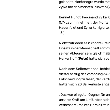
gelandet. Montenegro wurde mit 
Zylka mit den meisten Punkten (2
Bennet Hundt, Ferdinand Zylka, O
0:7-Lauf hinnehmen, der Monten
Hadenfeldt und Zylka korrigierte 
15.).
Nicht zufrieden sein konnte Stei
Einsatz in der Mannschaft stimmt
seinen Akteuren sehr gleichmäßig
Herkenhoff
(Foto)
hatte sich be
Nach dem Seitenwechsel behielte
Viertel betrug der Vorsprung 64:5
Entscheidung zu fallen, der verd
hatten sich 20 Ballverluste ang
„Das war ein guter Gegner für un
unserer Kraft am Limit, aber nic
verbessert“, meinte Harald Stein