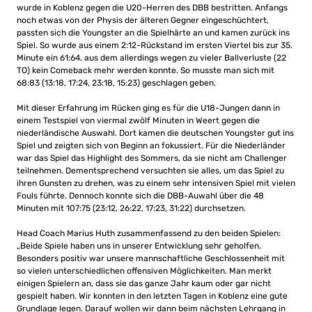
wurde in Koblenz gegen die U20-Herren des DBB bestritten. Anfangs
noch etwas von der Physis der älteren Gegner eingeschüchtert,
passten sich die Youngster an die Spielhärte an und kamen zurück ins
Spiel. So wurde aus einem 2:12-Rückstand im ersten Viertel bis zur 35.
Minute ein 61:64, aus dem allerdings wegen zu vieler Ballverluste (22
TO) kein Comeback mehr werden konnte. So musste man sich mit
68:83 (13:18, 17:24, 23:18, 15:23) geschlagen geben.
Mit dieser Erfahrung im Rücken ging es für die U18-Jungen dann in
einem Testspiel von viermal zwölf Minuten in Weert gegen die
niederländische Auswahl. Dort kamen die deutschen Youngster gut ins
Spiel und zeigten sich von Beginn an fokussiert. Für die Niederländer
war das Spiel das Highlight des Sommers, da sie nicht am Challenger
teilnehmen. Dementsprechend versuchten sie alles, um das Spiel zu
ihren Gunsten zu drehen, was zu einem sehr intensiven Spiel mit vielen
Fouls führte. Dennoch konnte sich die DBB-Auwahl über die 48
Minuten mit 107:75 (23:12, 26:22, 17:23, 31:22) durchsetzen.
Head Coach Marius Huth zusammenfassend zu den beiden Spielen:
„Beide Spiele haben uns in unserer Entwicklung sehr geholfen.
Besonders positiv war unsere mannschaftliche Geschlossenheit mit
so vielen unterschiedlichen offensiven Möglichkeiten. Man merkt
einigen Spielern an, dass sie das ganze Jahr kaum oder gar nicht
gespielt haben. Wir konnten in den letzten Tagen in Koblenz eine gute
Grundlage legen. Darauf wollen wir dann beim nächsten Lehrgang in