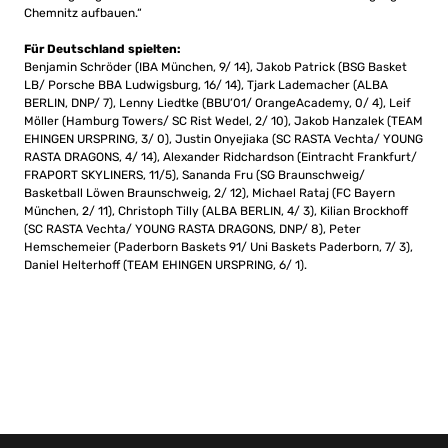
Chemnitz aufbauen.“
Für Deutschland spielten:
Benjamin Schröder (IBA München, 9/ 14), Jakob Patrick (BSG Basket
LB/ Porsche BBA Ludwigsburg, 16/ 14), Tjark Lademacher (ALBA
BERLIN, DNP/ 7), Lenny Liedtke (BBU’01/ OrangeAcademy, 0/ 4), Leif
Möller (Hamburg Towers/ SC Rist Wedel, 2/ 10), Jakob Hanzalek (TEAM
EHINGEN URSPRING, 3/ 0), Justin Onyejiaka (SC RASTA Vechta/ YOUNG
RASTA DRAGONS, 4/ 14), Alexander Ridchardson (Eintracht Frankfurt/
FRAPORT SKYLINERS, 11/5), Sananda Fru (SG Braunschweig/
Basketball Löwen Braunschweig, 2/ 12), Michael Rataj (FC Bayern
München, 2/ 11), Christoph Tilly (ALBA BERLIN, 4/ 3), Kilian Brockhoff
(SC RASTA Vechta/ YOUNG RASTA DRAGONS, DNP/ 8), Peter
Hemschemeier (Paderborn Baskets 91/ Uni Baskets Paderborn, 7/ 3),
Daniel Helterhoff (TEAM EHINGEN URSPRING, 6/ 1).