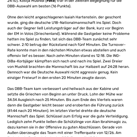
24:10). Kostja Mushidi (
Foto
) traf in der zweiten Begegnung für die
DBB-Auswahl am besten (16 Punkte).
Ohne den leicht angeschlagenen Isaiah Hartenstein, der geschont
wurde, ging die deutsche U18-Nationalmannschaft ins Spiel. Doch
auch der Gegner ließ Leistungsträger auf der Bank, kurz vor Beginn
der EM in Volos (Griechenland). Während die Gastgeber keine Probleme
hatten ins Spiel zu finden, tat sich das DBB-Team zunächst sehr
schwer. 2:10 betrug der Rückstand nach fünf Minuten. Die Turnover-
Rate konnte man in den nächsten Minuten etwas abstellen und auch
offensiv lief es besser. Nach zehn Minuten stand es 12:18. Die ING-
DiBa-Korbjäger kämpften sich nach und nach ins Spiel. Zwei Dreier
von Mushidi brachten die Mannschaft bis zur Halbzeit auf 24:28 heran.
Dennoch war die Deutsche Auswahl nicht aggressiv genug. Kein
einziger Freiwurf in den ersten 20 Minuten zeugte davon.
Das DBB-Team kam verbessert und hellwach aus der Kabine und
setzte die Griechen von Beginn an unter Druck. Lohn der Mühe war
34:34 Ausgleich nach 25 Minuten. Bis zum Ende des Viertels waren
dann die Gastgeber leicht besser und eroberten die Führung zurück
(41:44 nach 20 Minuten). Im letzten Viertel drehte die deutsche
Mannschaft das Spiel. Schlüssel zum Erfolg war die gute Verteidigung.
Lediglich zehn Punkte ließen die Schützlinge von Alan Ibrahimagic zu,
dazu kamen sie in der Offensive zu guten Abschlüssen. Gerade von
Außen überzeugte das Team mit einer Trefferquote von 12/26. Am