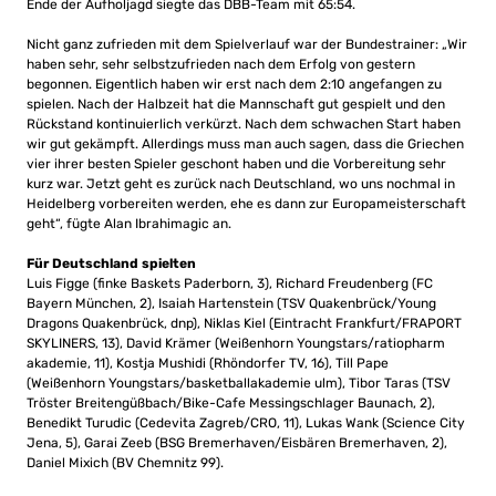
Ende der Aufholjagd siegte das DBB-Team mit 65:54.
Nicht ganz zufrieden mit dem Spielverlauf war der Bundestrainer: „Wir
haben sehr, sehr selbstzufrieden nach dem Erfolg von gestern
begonnen. Eigentlich haben wir erst nach dem 2:10 angefangen zu
spielen. Nach der Halbzeit hat die Mannschaft gut gespielt und den
Rückstand kontinuierlich verkürzt. Nach dem schwachen Start haben
wir gut gekämpft. Allerdings muss man auch sagen, dass die Griechen
vier ihrer besten Spieler geschont haben und die Vorbereitung sehr
kurz war. Jetzt geht es zurück nach Deutschland, wo uns nochmal in
Heidelberg vorbereiten werden, ehe es dann zur Europameisterschaft
geht“, fügte Alan Ibrahimagic an.
Für Deutschland spielten
Luis Figge (finke Baskets Paderborn, 3), Richard Freudenberg (FC
Bayern München, 2), Isaiah Hartenstein (TSV Quakenbrück/Young
Dragons Quakenbrück, dnp), Niklas Kiel (Eintracht Frankfurt/FRAPORT
SKYLINERS, 13), David Krämer (Weißenhorn Youngstars/ratiopharm
akademie, 11), Kostja Mushidi (Rhöndorfer TV, 16), Till Pape
(Weißenhorn Youngstars/basketballakademie ulm), Tibor Taras (TSV
Tröster Breitengüßbach/Bike-Cafe Messingschlager Baunach, 2),
Benedikt Turudic (Cedevita Zagreb/CRO, 11), Lukas Wank (Science City
Jena, 5), Garai Zeeb (BSG Bremerhaven/Eisbären Bremerhaven, 2),
Daniel Mixich (BV Chemnitz 99).