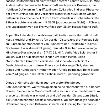
sodass Deutschland sich nicht weiter absetzen konnte (27:25, 13. Min).
Zudem hatte die deutsche Mannschaft nach wie vor Probleme, die
richtigen Optionen im Angriff zu finden. Zylka blieb in dieser Phase von
der Freiwurflinie cool und versenkte sicher zum 30:27, doch wieder
hatten die Griechen eine Antwort. Fünf schnelle und unbeantwortete
Zähler brachten sie wieder mit 33:39 (aus deutscher Sicht) in Führung
ehe Lagerpusch von der Freiwurflinie zum 35:39-Halbzeitstand traf.
Super Start der deutschen Mannschaft in die zweite Halbzeit: Hundt,
Kostja Mushidi und Zylka trafen aus der Distanz und drehten das Spiel
zu Gunsten der Mannschaft von Bundestrainer Harald Stein (44:39).
Doch erneut war dies nicht genug, denn die Griechen waren wenige
Minuten später wieder dran (47:47, 25. Min). Verlief das Spiel bisher in
Wellen, war es nun ein zähes Ringen um jeden Punkt. Beide
Mannschaften kämpften verbissen und schenkten sich nichts.
Deutschland wurde in dieser Phase von Zylka angeführt, aber auch
Olinde und Hundt waren immer wieder für big points gut. Beim Stand
von 61:61 ging es in die letzten zehn Minuten, Spannung garantiert.
Olinde erkämpfte sich dann auch die ersten Punkte des
Schlussabschnitts, weiterhin agierten beide Mannschaften auf hohem
Niveau. Die deutsche Mannschaft hatte sich nun aber das Momentum
erarbeitet, Olinde war erneut da und traf aus der Distanz zum 68:63,
die Griechen nahmen sofort einen Auszeit. Weidemann legte nach der
Unterbrechung einen Distanzwurf nach, die Führung Deutschlands