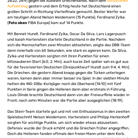
26:22, 24:9) gegen die Auswahl Griechenlands. Nach dem
souveränen
Auftaktsieg
gestern und dem Erfolg heute hat Deutschland einen
großen Schritt in Richtung Viertelfinale gemacht. Bester Werfer war
am heutigen Abend Nelson Weidemann (15 Punkte), Ferdinand Zylka
(
Foto oben
FIBA Europe) kam auf 14 Punkte.
Mit Bennet Hundt, Ferdinand Zylka, Oscar Da Silva, Lars Lagerpusch
und Isaiah Hartenstein startete Deutschland in die Partie. Nachdem
sich die Mannschaften zwei Minuten abtasteten, zeigte das DBB-Team
dann innerhalb von 60 Sekunden, wie stark es agieren kann. Da Silva,
Zylka und Hartenstein sorgten mit ihren Punkten für einen
blitzsauberen Start (6:0, 2. Min), auch kurze Zeit später sah es gut aus
für die favorisierten Deutschen (Dreipunktwurf Hundt zum 9:4, 4. Min).
Die Griechen, die gestern Abend knapp gegen die Türken unterlegen
waren, kamen dann aber immer besser ins Spiel. In der siebten Minute
hatten die ING-DiBa-Korbjäger noch die Oberhand (14:10) mit fünf
Punkten in Serie gingen die Hellenen dann aber erstmals in Führung.
Louis Olinde brachte Deutschland dann von der Freiwurflinie wieder in
Front; nach zehn Minuten war die Partie aber ausgeglichen (18:19).
Das Stein-Team startete gut und mit viel Enthusiasmus in den zweiten
Spielabschnitt Nelson Weidemann, Hartenstein und Philipp Herkenhoff
sorgten für wichtige Punkte, um sich wieder etwas abzusetzen.
Defensiv wurde der Druck erhöht und die Griechen früher angegriffen.
Doch die Hellenen fanden oftmals den freien Mann unter dem Korb,