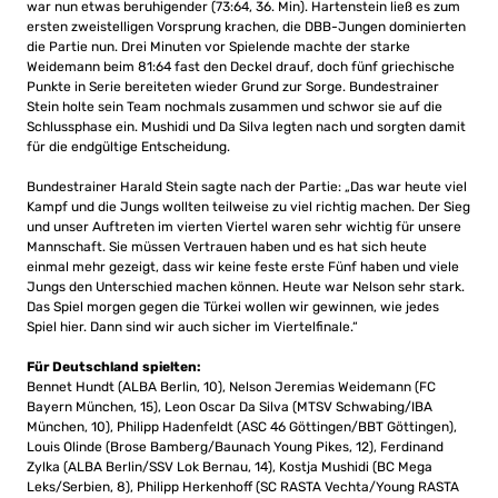
war nun etwas beruhigender (73:64, 36. Min). Hartenstein ließ es zum
ersten zweistelligen Vorsprung krachen, die DBB-Jungen dominierten
die Partie nun. Drei Minuten vor Spielende machte der starke
Weidemann beim 81:64 fast den Deckel drauf, doch fünf griechische
Punkte in Serie bereiteten wieder Grund zur Sorge. Bundestrainer
Stein holte sein Team nochmals zusammen und schwor sie auf die
Schlussphase ein. Mushidi und Da Silva legten nach und sorgten damit
für die endgültige Entscheidung.
Bundestrainer Harald Stein sagte nach der Partie: „Das war heute viel
Kampf und die Jungs wollten teilweise zu viel richtig machen. Der Sieg
und unser Auftreten im vierten Viertel waren sehr wichtig für unsere
Mannschaft. Sie müssen Vertrauen haben und es hat sich heute
einmal mehr gezeigt, dass wir keine feste erste Fünf haben und viele
Jungs den Unterschied machen können. Heute war Nelson sehr stark.
Das Spiel morgen gegen die Türkei wollen wir gewinnen, wie jedes
Spiel hier. Dann sind wir auch sicher im Viertelfinale.“
Für Deutschland spielten:
Bennet Hundt (ALBA Berlin, 10), Nelson Jeremias Weidemann (FC
Bayern München, 15), Leon Oscar Da Silva (MTSV Schwabing/IBA
München, 10), Philipp Hadenfeldt (ASC 46 Göttingen/BBT Göttingen),
Louis Olinde (Brose Bamberg/Baunach Young Pikes, 12), Ferdinand
Zylka (ALBA Berlin/SSV Lok Bernau, 14), Kostja Mushidi (BC Mega
Leks/Serbien, 8), Philipp Herkenhoff (SC RASTA Vechta/Young RASTA