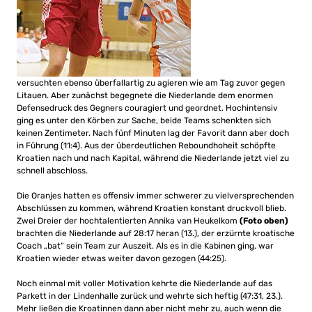
versuchten ebenso überfallartig zu agieren wie am Tag zuvor gegen
Litauen. Aber zunächst begegnete die Niederlande dem enormen
Defensedruck des Gegners couragiert und geordnet. Hochintensiv
ging es unter den Körben zur Sache, beide Teams schenkten sich
keinen Zentimeter. Nach fünf Minuten lag der Favorit dann aber doch
in Führung (11:4). Aus der überdeutlichen Reboundhoheit schöpfte
Kroatien nach und nach Kapital, während die Niederlande jetzt viel zu
schnell abschloss.
Die Oranjes hatten es offensiv immer schwerer zu vielversprechenden
Abschlüssen zu kommen, während Kroatien konstant druckvoll blieb.
Zwei Dreier der hochtalentierten Annika van Heukelkom
(Foto oben)
brachten die Niederlande auf 28:17 heran (13.), der erzürnte kroatische
Coach „bat“ sein Team zur Auszeit. Als es in die Kabinen ging, war
Kroatien wieder etwas weiter davon gezogen (44:25).
Noch einmal mit voller Motivation kehrte die Niederlande auf das
Parkett in der Lindenhalle zurück und wehrte sich heftig (47:31, 23.).
Mehr ließen die Kroatinnen dann aber nicht mehr zu, auch wenn die