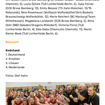
Chemnitz, 5), Leyla Öztürk (TuS Lichterfelde Berlin, 2), Julia Förner
(DJK Brose Bamberg, 13), Emily Bessoir (TS Jahn München, 13/15
Rebounds), Nina Rosemeyer (Wolfpack Wolfenbüttel/Girls Baskets
Braunschweig-Wolfenbüttel, 12), Marie Reichert (BC Marburg/Team
Mittelhessen), Magdalena Landwehr (DJK Brose Bamberg, 2), Alina
Dohr (BBZ Opladen/Dragons Rhöndorf), Victoria Poros (TuS
Lichterfelde Berlin, 4), Eléa Gaba (Chemcats Chemnitz, 11), Meret
Kleine-Beek (TuS Lichterfelde Berlin, 6).
Boxscore
Endstand
1. Deutschland
2. Kroatien
3. Litauen
4. Niederlande
Fotos: Olaf Hahn