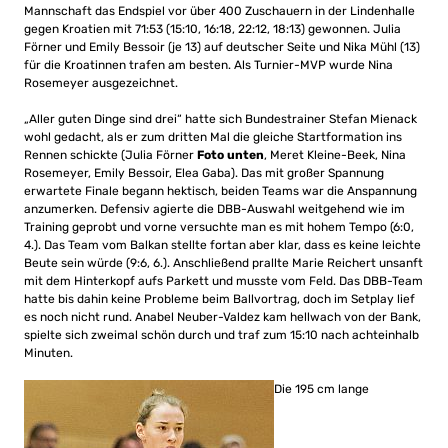
Mannschaft das Endspiel vor über 400 Zuschauern in der Lindenhalle
gegen Kroatien mit 71:53 (15:10, 16:18, 22:12, 18:13) gewonnen. Julia
Förner und Emily Bessoir (je 13) auf deutscher Seite und Nika Mühl (13)
für die Kroatinnen trafen am besten. Als Turnier-MVP wurde Nina
Rosemeyer ausgezeichnet.
„Aller guten Dinge sind drei“ hatte sich Bundestrainer Stefan Mienack
wohl gedacht, als er zum dritten Mal die gleiche Startformation ins
Rennen schickte (Julia Förner
Foto unten
, Meret Kleine-Beek, Nina
Rosemeyer, Emily Bessoir, Elea Gaba). Das mit großer Spannung
erwartete Finale begann hektisch, beiden Teams war die Anspannung
anzumerken. Defensiv agierte die DBB-Auswahl weitgehend wie im
Training geprobt und vorne versuchte man es mit hohem Tempo (6:0,
4.). Das Team vom Balkan stellte fortan aber klar, dass es keine leichte
Beute sein würde (9:6, 6.). Anschließend prallte Marie Reichert unsanft
mit dem Hinterkopf aufs Parkett und musste vom Feld. Das DBB-Team
hatte bis dahin keine Probleme beim Ballvortrag, doch im Setplay lief
es noch nicht rund. Anabel Neuber-Valdez kam hellwach von der Bank,
spielte sich zweimal schön durch und traf zum 15:10 nach achteinhalb
Minuten.
Die 195 cm lange