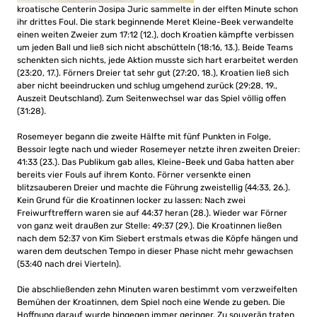
kroatische Centerin Josipa Juric sammelte in der elften Minute schon
ihr drittes Foul. Die stark beginnende Meret Kleine-Beek verwandelte
einen weiten Zweier zum 17:12 (12.), doch Kroatien kämpfte verbissen
um jeden Ball und ließ sich nicht abschütteln (18:16, 13.). Beide Teams
schenkten sich nichts, jede Aktion musste sich hart erarbeitet werden
(23:20, 17.). Förners Dreier tat sehr gut (27:20, 18.), Kroatien ließ sich
aber nicht beeindrucken und schlug umgehend zurück (29:28, 19.,
Auszeit Deutschland). Zum Seitenwechsel war das Spiel völlig offen
(31:28).
Rosemeyer begann die zweite Hälfte mit fünf Punkten in Folge,
Bessoir legte nach und wieder Rosemeyer netzte ihren zweiten Dreier:
41:33 (23.). Das Publikum gab alles, Kleine-Beek und Gaba hatten aber
bereits vier Fouls auf ihrem Konto. Förner versenkte einen
blitzsauberen Dreier und machte die Führung zweistellig (44:33, 26.).
Kein Grund für die Kroatinnen locker zu lassen: Nach zwei
Freiwurftreffern waren sie auf 44:37 heran (28.). Wieder war Förner
von ganz weit draußen zur Stelle: 49:37 (29.). Die Kroatinnen ließen
nach dem 52:37 von Kim Siebert erstmals etwas die Köpfe hängen und
waren dem deutschen Tempo in dieser Phase nicht mehr gewachsen
(53:40 nach drei Vierteln).
Die abschließenden zehn Minuten waren bestimmt vom verzweifelten
Bemühen der Kroatinnen, dem Spiel noch eine Wende zu geben. Die
Hoffnung darauf wurde hingegen immer geringer. Zu souverän traten