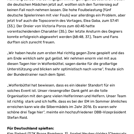
die deutschen Mädchen jetzt auf, wollten sich den Turniersieg auf
keinen Fall noch nehmen lassen. Die hohe Foulbelastung (fünf
deutsche Spielerinnen mit vier Fouls) war allerdings ein Problem, aber
jetzt traf auch die Topscorerin des Vortages, Elea Gaba, zum 57:41
(33.). Der Dreier von Victoria Poros zum 60:45 hatte
vorentscheidenden Charakter (35.). Der letzte Ansturm des Gegners
konnte erfolgreich abgewehrt werden (68:48, 37.), Team und Fans
durften sich zurecht freuen.
„Wir haben heute zum ersten Mal richtig gegen Zone gespielt und das
am Ende wirklich sehr gut gelöst. Wir nehmen enorm viel mit aus
diesen Tagen hier in Wolfenbüttel, sagen danke für die großartige
Unterstützung und blicken sehr optimistisch nach vorne“, freute sich
der Bundestrainer nach dem Spiel.
„Wolfenbüttel hat bewiesen, dass es ein idealer Standort für ein
solches Event ist. Unser riesengroßer Dank geht an die tolle
Organisation mit den ganz vielen Helferinnen und Helfern. Unser Team
ist richtig stark und ich hoffe, dass es bei der EM im Sommer ähnliches
erreichen kann wie die Silbermädels im Jahr 2016. Es waren sehr
schöne drei Tage hier“, meinte ein hochzufriedener DBB-Vizepräsident
Stefan Raid.
Für Deutschland spielten:
Kim Siebert (DJK Brose Bamberg, 3), Anabel Neuber-Valdez (Chemcats