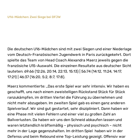
U16-Mädchen: Zwei Siege bei DFJW
Die deutschen U16-Mädchen sind mit zwei Siegen und einer Niederlage
vom Deutsch-Französischen Jugendwerk in Paris zurückgekehrt. Dort
spielte das Team von Head Coach Alexandra Maerz jeweils gegen die
französiche U15-Auswahl. Die einzelnen Resultate aus deutscher Sicht
lauteten: 69:66 (12:26, 20:14, 22:13, 15:13) | 56:74 (14:12, 11:24, 14:17,
17:21) | 46:37 (16:20, 5:2, 8:7, 17:8).
Maerz kommentierte: „Das erste Spiel war sehr intensiv. Wir haben es
geschafft, uns nach einem zweistelligen Rückstand Stück für Stück
ranzukämpfen, im dritten Viertel die Führung zu übernehmen und
nicht mehr abzugeben. Im zweiten Spiel gab es einen ganz anderen
Spielverlauf. Wir sind gut gestartet, sehr diszipliniert. Dann haben wir
eine Phase mit vielen Fehlern und einer viel zu großen Zahl an
Ballverlusten. Da haben wir uns den Schneid abkaufen lassen und
waren letztendlich kräftemäßig – physisch und psychisch – nicht
mehr in der Lage gegenzuhalten. Im dritten Spiel haben wir in der
Defenss und beim Rebound eine Top-Leistung gezeigt. Offensiv war