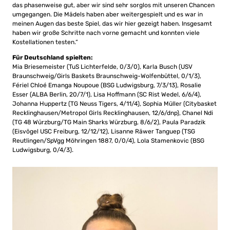
das phasenweise gut, aber wir sind sehr sorglos mit unseren Chancen
umgegangen. Die Mädels haben aber weitergespielt und es war in
meinen Augen das beste Spiel, das wir hier gezeigt haben. Insgesamt
haben wir große Schritte nach vorne gemacht und konnten viele
Kostellationen testen.“
Für Deutschland spielten:
Mia Briesemeister (TuS Lichterfelde, 0/3/0), Karla Busch (USV
Braunschweig/Girls Baskets Braunschweig-Wolfenbüttel, 0/1/3),
Fériel Chloé Emanga Noupoue (BSG Ludwigsburg, 7/3/13), Rosalie
Esser (ALBA Berlin, 20/7/1), Lisa Hoffmann (SC Rist Wedel, 6/6/4),
Johanna Huppertz (TG Neuss Tigers, 4/11/4), Sophia Müller (Citybasket
Recklinghausen/Metropol Girls Recklinghausen, 12/6/dnp), Chanel Ndi
(TG 48 Würzburg/TG Main Sharks Würzburg, 8/6/2), Paula Paradzik
(Eisvögel USC Freiburg, 12/12/12), Lisanne Räwer Tanguep (TSG
Reutlingen/SpVgg Möhringen 1887, 0/0/4), Lola Stamenkovic (BSG
Ludwigsburg, 0/4/3).