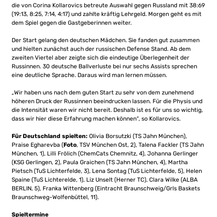
die von Corina Kollarovics betreute Auswahl gegen Russland mit 38:69
(19:13, 8:25, 7:14, 4:17) und zahlte kräftig Lehrgeld. Morgen geht es mit
dem Spiel gegen die Gastgeberinnen weiter.
Der Start gelang den deutschen Mädchen. Sie fanden gut zusammen
und hielten zunächst auch der russischen Defense Stand. Ab dem
zweiten Viertel aber zeigte sich die eindeutige Überlegenheit der
Russinnen. 30 deutsche Ballverluste bei nur sechs Assists sprechen
eine deutliche Sprache. Daraus wird man lernen müssen.
„Wir haben uns nach dem guten Start zu sehr von dem zunehmend
höheren Druck der Russinnen beeindrucken lassen. Für die Physis und
die Intensität waren wir nicht bereit. Deshalb ist es für uns so wichtig,
dass wir hier diese Erfahrung machen können“, so Kollarovics.
Für Deutschland spielten:
Olivia Borsutzki (TS Jahn München),
Praise Egharevba (
Foto
, TSV München Ost, 2), Talena Fackler (TS Jahn
München, 1), Lilli Frölich (ChemCats Chemnitz, 4), Johanna Gerlinger
(KSG Gerlingen, 2), Paula Graichen (TS Jahn München, 4), Martha
Pietsch (TuS Lichterfelde, 3), Lena Sontag (TuS Lichterfelde, 5), Helen
Spaine (TuS Lichterelde, 1), Liz Unselt (Herner TC), Clara Wilke (ALBA
BERLIN, 5), Franka Wittenberg (Eintracht Braunschweig/Grls Baskets
Braunschweg-Wolfenbüttel, 11).
Spieltermine