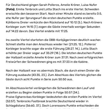
Für Deutschland gingen Sarah Polleros, Amelie Kröner, Luisa Nufer
(Foto)
, Emilia Tenbrock und Lotta Stach ins erste Viertel. Schweden
erwischte den besseren Start. Nach einer Minute stand es bereits 0:5,
ehe Nufer per Sprungwurf die ersten deutschen Punkte erzielte.
Kühlborns Dreier verkürzte den Rückstand auf 10:12 (5.). Nach Kröners
Korbleger zum 14:15 (7.) zogen die Gäste innerhalb weniger Sekunden
auf 14:22 davon. Das Viertel endete mit 17:25.
Ins zweite Viertel starteten die DBB-Korbjägerinnen deutlich wacher.
Schnell stellte man den Anschluss wieder her (21:25, 12.). Polleros‘
Korbleger brachte sogar die erste Führung (28:27, 14.). Lotta Stach
erhöhte per Dreier sogar auf 35:29 (18.). Die letzten deutschen Punkte
der Halbzeit erzielte Amelie Kröner zum 37:31. Nach zwei erfolgreichen
Freiwürfen der Schwedinnen ging es mit 37:33 in die Kabine.
Nach der Halbzeit war es abermals Stach, die durch einen Dreier die
Führung ausbaute (43:35, 23.). Zum Abschluss des Viertels glichen die
Gäste durch acht Punkte in Serie zum 50:50 aus.
Im Abschlussviertel verlängerten die Schwedinnen den Lauf und
erzielten zu Beginn sieben Punkte in Folge 50:57 (34.).
Praise Egharevbas Korbleger bedeuteten die ersten Punkte im Viertel
(52:57). Tenbrocks Fastbreak brachte Deutschland wieder in
Schlagdistanz (56:60, 37.). Doch Lorenssons Punkte entschieden die