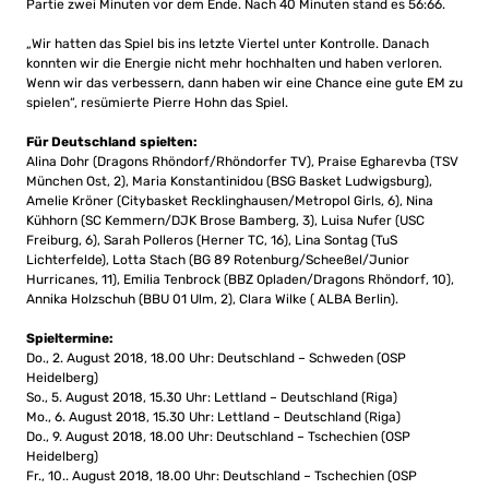
Partie zwei Minuten vor dem Ende. Nach 40 Minuten stand es 56:66.
„Wir hatten das Spiel bis ins letzte Viertel unter Kontrolle. Danach
konnten wir die Energie nicht mehr hochhalten und haben verloren.
Wenn wir das verbessern, dann haben wir eine Chance eine gute EM zu
spielen“, resümierte Pierre Hohn das Spiel.
Für Deutschland spielten:
Alina Dohr (Dragons Rhöndorf/Rhöndorfer TV), Praise Egharevba (TSV
München Ost, 2), Maria Konstantinidou (BSG Basket Ludwigsburg),
Amelie Kröner (Citybasket Recklinghausen/Metropol Girls, 6), Nina
Kühhorn (SC Kemmern/DJK Brose Bamberg, 3), Luisa Nufer (USC
Freiburg, 6), Sarah Polleros (Herner TC, 16), Lina Sontag (TuS
Lichterfelde), Lotta Stach (BG 89 Rotenburg/Scheeßel/Junior
Hurricanes, 11), Emilia Tenbrock (BBZ Opladen/Dragons Rhöndorf, 10),
Annika Holzschuh (BBU 01 Ulm, 2), Clara Wilke ( ALBA Berlin).
Spieltermine:
Do., 2. August 2018, 18.00 Uhr: Deutschland – Schweden (OSP
Heidelberg)
So., 5. August 2018, 15.30 Uhr: Lettland – Deutschland (Riga)
Mo., 6. August 2018, 15.30 Uhr: Lettland – Deutschland (Riga)
Do., 9. August 2018, 18.00 Uhr: Deutschland – Tschechien (OSP
Heidelberg)
Fr., 10.. August 2018, 18.00 Uhr: Deutschland – Tschechien (OSP