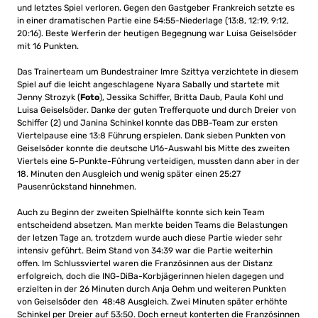
und letztes Spiel verloren. Gegen den Gastgeber Frankreich setzte es
in einer dramatischen Partie eine 54:55-Niederlage (13:8, 12:19, 9:12,
20:16). Beste Werferin der heutigen Begegnung war Luisa Geiselsöder
mit 16 Punkten.
Das Trainerteam um Bundestrainer Imre Szittya verzichtete in diesem
Spiel auf die leicht angeschlagene Nyara Sabally und startete mit
Jenny Strozyk (
Foto
), Jessika Schiffer, Britta Daub, Paula Kohl und
Luisa Geiselsöder. Danke der guten Trefferquote und durch Dreier von
Schiffer (2) und Janina Schinkel konnte das DBB-Team zur ersten
Viertelpause eine 13:8 Führung erspielen. Dank sieben Punkten von
Geiselsöder konnte die deutsche U16-Auswahl bis Mitte des zweiten
Viertels eine 5-Punkte-Führung verteidigen, mussten dann aber in der
18. Minuten den Ausgleich und wenig später einen 25:27
Pausenrückstand hinnehmen.
Auch zu Beginn der zweiten Spielhälfte konnte sich kein Team
entscheidend absetzen. Man merkte beiden Teams die Belastungen
der letzen Tage an, trotzdem wurde auch diese Partie wieder sehr
intensiv geführt. Beim Stand von 34:39 war die Partie weiterhin
offen. Im Schlussviertel waren die Französinnen aus der Distanz
erfolgreich, doch die ING-DiBa-Korbjägerinnen hielen dagegen und
erzielten in der 26 Minuten durch Anja Oehm und weiteren Punkten
von Geiselsöder den 48:48 Ausgleich. Zwei Minuten später erhöhte
Schinkel per Dreier auf 53:50. Doch erneut konterten die Französinnen