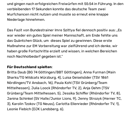
und gingen nach erfolgreichen Freiwürfen mit 55:54 in Führung. In den
verbleibenden 17 Sekunden konnte das deutsche Team zwei
Wurfchancen nicht nutzen und musste so erneut eine knappe
Niederlage hinnehmen.
Das Fazit von Bundestrainer Imre Szittya fiel dennoch positiv aus: „Es
war wieder ein gutes Spiel meiner Mannschaft, am Ende fehlte uns
das Quäntchen Glück, um dieses Spiel zu gewinnen. Diese erste
Maßnahme zur EM Vorbereitung war zielführend und ich denke, wir
haben große Fortschritte erzielt und wissen, in welchen Bereichen
noch Nachholbedarf gegeben ist.“
Für Deutschland spielten
:
Britta Daub (BG 74 Göttingen/BBT Göttingen), Anna Furman (Main
Sharks/TG Wildcats Würzburg, 4), Luisa Geiselsöder (TSV 1861
Nördlingen/TV Ansbach, 16), Paula Kohl (TSV Grünberg/Team
Mittelhessen), Julia Loock (Rhöndorfer TV, 2), Anja Oehm (TSV
Grünberg/Team Mittelhessen, 5), Jessika Schiffer (Rhöndorfer TV, 8),
Janina Schinkel (SV Halle/Junior Lions, 9), Jenny Strozyk (Herner TC,
3), Karolin Tzokov (TG Neuss), Carlotta Ellenrieder (Rhöndorfer TV, 1),
Leonie Fiebich (DJK Landsberg, 6).