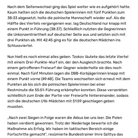
Nach dem Seitenwechsel ging das Spiel weiter wie es aufgehört hatte.
Kaum hatten sich die deutschen Spielerinnen mit fünf Punkten zum
38:33 abgesetzt, holte die polnische Mannschaft wieder auf. Als die
Hälfte des Viertels vergangenen war, lag Deutschland nur knapp mit
einem Punkt in Führung (38:37). Schließlich nutzten die Gegnerinnen
die Unkonzentriertheit auf deutscher Seite aus und setzten sich mit
drei Punkten ab. Mit 42:45 ging es für die deutschen Mädchen ins
Schlussviertel.
Nun hieß es noch einmal alles geben. Tzokov läutete das letzte Viertel
mit einem Drei-Punkte-Wurf ein, der den Ausgleich brachte. Nach
einem getroffenen Freiwurf der Gegner wiederholte sie dies noch
einmal. Nach fünf Minuten lagen die DBB-Korbjägerinnen knapp mit
einem Punkt vorne (49:48). Die Teams wechselten sich erneut mit dem
Punkten ab bis sich die polnischen Spielerinnen bei einer
Restminute die 55:51-Führung erkämpfen konnten. Diese versenkten
schließlich zum Ende der Partie vier Freiwürfe hintereinander, sodass
sich die deutschen U16-Mädchen mit 51:59 geschlagen geben
mussten.
„Nach zwei Siegen in Folge waren die Akkus bei uns leer. Die Polen
haben verdient gewonnen. Trotz der Niederlage bewerte ich die
Maßnahme als Erfolg. Wir haben im taktischen Bereich einige
Fortschritte gemacht“, resümierte Bundestrainer Imre Szittya das