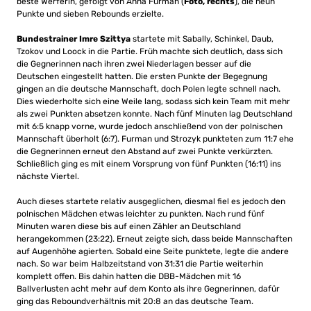
beste Werferin, gefolgt von Anna Furman (
Foto, rechts
), die neun
Punkte und sieben Rebounds erzielte.
Bundestrainer Imre Szittya
startete mit Sabally, Schinkel, Daub,
Tzokov und Loock in die Partie. Früh machte sich deutlich, dass sich
die Gegnerinnen nach ihren zwei Niederlagen besser auf die
Deutschen eingestellt hatten. Die ersten Punkte der Begegnung
gingen an die deutsche Mannschaft, doch Polen legte schnell nach.
Dies wiederholte sich eine Weile lang, sodass sich kein Team mit mehr
als zwei Punkten absetzen konnte. Nach fünf Minuten lag Deutschland
mit 6:5 knapp vorne, wurde jedoch anschließend von der polnischen
Mannschaft überholt (6:7). Furman und Strozyk punkteten zum 11:7 ehe
die Gegnerinnen erneut den Abstand auf zwei Punkte verkürzten.
Schließlich ging es mit einem Vorsprung von fünf Punkten (16:11) ins
nächste Viertel.
Auch dieses startete relativ ausgeglichen, diesmal fiel es jedoch den
polnischen Mädchen etwas leichter zu punkten. Nach rund fünf
Minuten waren diese bis auf einen Zähler an Deutschland
herangekommen (23:22). Erneut zeigte sich, dass beide Mannschaften
auf Augenhöhe agierten. Sobald eine Seite punktete, legte die andere
nach. So war beim Halbzeitstand von 31:31 die Partie weiterhin
komplett offen. Bis dahin hatten die DBB-Mädchen mit 16
Ballverlusten acht mehr auf dem Konto als ihre Gegnerinnen, dafür
ging das Reboundverhältnis mit 20:8 an das deutsche Team.