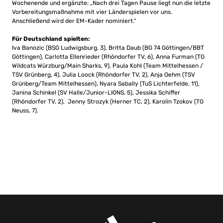
Wochenende und ergänzte: „Nach drei Tagen Pause liegt nun die letzte
Vorbereitungsmaßnahme mit vier Länderspielen vor uns.
Anschließend wird der EM-Kader nominiert.“
Für Deutschland spielten:
Iva Banozic (BSG Ludwigsburg, 3), Britta Daub (BG 74 Göttingen/BBT
Göttingen), Carlotta Ellenrieder (Rhöndorfer TV, 6), Anna Furman (TG
Wildcats Würzburg/Main Sharks, 9), Paula Kohl (Team Mittelhessen /
TSV Grünberg, 4), Julia Loock (Rhöndorfer TV, 2), Anja Oehm (TSV
Grünberg/Team Mittelhessen), Nyara Sabally (TuS Lichterfelde, 11),
Janina Schinkel (SV Halle/Junior-LIONS, 5), Jessika Schiffer
(Rhöndorfer TV, 2), Jenny Strozyk (Herner TC, 2), Karolin Tzokov (TG
Neuss, 7).