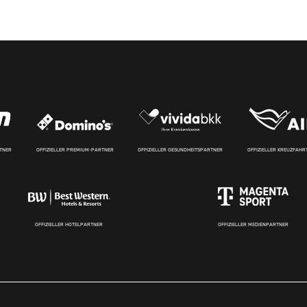
RTNER
OFFIZIELLER PREMIUM-PARTNER
OFFIZIELLER GESUNDHEITSPARTNER
OFFIZIELLER KREUZFAH
OFFIZIELLER HOTELPARTNER
OFFIZIELLER MEDIENPARTNER