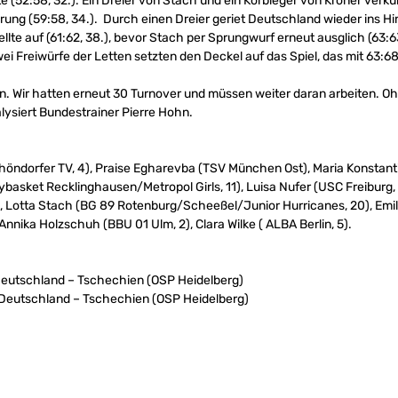
 (52:58, 32.). Ein Dreier von Stach und ein Korbleger von Kröner verkür
ng (59:58, 34.). Durch einen Dreier geriet Deutschland wieder ins Hin
ellte auf (61:62, 38.), bevor Stach per Sprungwurf erneut ausglich (63:63
 Zwei Freiwürfe der Letten setzten den Deckel auf das Spiel, das mit 63:68
ern. Wir hatten erneut 30 Turnover und müssen weiter daran arbeiten. Oh
lysiert Bundestrainer Pierre Hohn.
öndorfer TV, 4), Praise Egharevba (TSV München Ost), Maria Konstant
ybasket Recklinghausen/Metropol Girls, 11), Luisa Nufer (USC Freiburg, 
2), Lotta Stach (BG 89 Rotenburg/Scheeßel/Junior Hurricanes, 20), Emi
nnika Holzschuh (BBU 01 Ulm, 2), Clara Wilke ( ALBA Berlin, 5).
 Deutschland – Tschechien (OSP Heidelberg)
r: Deutschland – Tschechien (OSP Heidelberg)