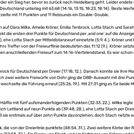
eder ein Sieg her, bevor es zurück nach Heidelberg geht. Leider endete 
. Deutschland unterlag mit 63:68 (14:16, 13:15, 18:23, 18:14). Beste Werf
zielte mit 11 Punkten und 11 Rebounds ein Double-Double.
n auf Clara Wilke, Amelie Kröner, Emilia Tenbrock, Lotta Stach und Sara
kt die ersten drei Punkte für Deutschland per ‚and one‘ auf die Anzeig
), ehe Lotta Stach per Mitteldistanzwurf einnetzte (5:9, 4.). Kröner und
ohrs Treffer von der Freiwurflinie bedeuteten das 11:12 (9.). Kröner setz
en anschließenden Freiwurf zum 14:16-Viertelendstand. Es war schon d
rock für Deutschland per Dreier (17:18, 12.). Danach konnte sie ihre Ma
rch zwei weitere Freiwürfe von Dohr ging die DBB-Auswahl mit drei Punk
wechselte die Führung erneut (25:26, 19.). Mit 27:31 ging es für beide 
Hälfte mit fünf aufeinanderfolgenden Punkten (32:33, 22.). Willke legte 
sich Lettland auf neun Punkte ab (39:48, 28.), ehe Lotta Stach per Dreier
ieß sie erstmals auf über zehn Punkte davonziehen, doch Stach netzte
k, die von der Dreierlinie punktete (48:54, 31.). Zwei weitere Körbe der