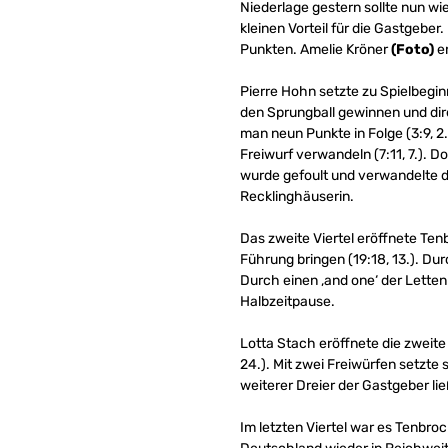
Niederlage gestern sollte nun wi
kleinen Vorteil für die Gastgeber
Punkten. Amelie Kröner
(Foto)
er
Pierre Hohn setzte zu Spielbegin
den Sprungball gewinnen und dire
man neun Punkte in Folge (3:9, 2.
Freiwurf verwandeln (7:11, 7.). D
wurde gefoult und verwandelte d
Recklinghäuserin.
Das zweite Viertel eröffnete Tenb
Führung bringen (19:18, 13.). Du
Durch einen ‚and one‘ der Letten 
Halbzeitpause.
Lotta Stach eröffnete die zweite 
24.). Mit zwei Freiwürfen setzte 
weiterer Dreier der Gastgeber l
Im letzten Viertel war es Tenbroc