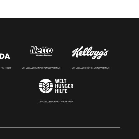
RTPARTNER
OFFIZIELLER ERNÄHRUNGSPARTNER
OFFIZIELLER FRÜHSTÜCKSPARTNER
OFFIZIELLER CHARITY-PARTNER