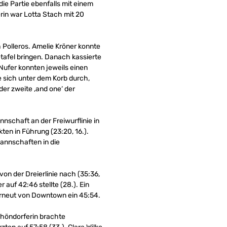
die Partie ebenfalls mit einem
erin war Lotta Stach mit 20
h Polleros. Amelie Kröner konnte
etafel bringen. Danach kassierte
 Nufer konnten jeweils einen
te sich unter dem Korb durch,
er zweite ‚and one‘ der
nnschaft an der Freiwurflinie in
ten in Führung (23:20, 16.).
Mannschaften in die
von der Dreierlinie nach (35:36,
 auf 42:46 stellte (28.). Ein
 erneut von Downtown ein 45:54.
 Rhöndorferin brachte