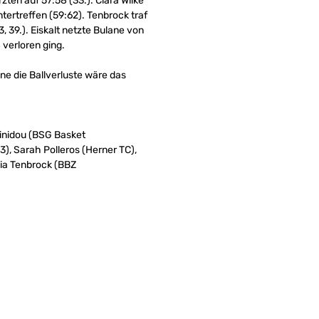
zten auf 57:58 (33.). Clara Wilke
tertreffen (59:62). Tenbrock traf
, 39.). Eiskalt netzte Bulane von
 verloren ging.
ne die Ballverluste wäre das
inidou (BSG Basket
3), Sarah Polleros (Herner TC),
lia Tenbrock (BBZ