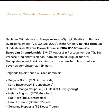
U16-Mädchen: Testspiele in Frankreich und EM in Portugal
Nach der Teilnahme am European Youth Olympic Festival in Banska
Bystrica/Slowakei (25.-30. Juli 2022), steht für die
U16-Mädchen
um
Bundestrainer
Stefan Mienack
nun die
FIBA U16 Womens’s
European Championship
(19.-27. August) in Portugal vor der Tür. Zur
Vorbereitung findet sich das Team ab dem 11. August für drei
Testspiele gegen Frankreich im französischen Temple sur Lot ein,
bevor es gemeinsam zur EM geht.
Folgende Spielerinnen wurden nominiert:
– Julijana Blazic (TuS Lichterfelde)
– Karla Busch (USV Braunschweig)
– Chloé Emanga Noupoue (BSG Basket Ludwigsburg)
– Helena Englisch (MTV München)
– Nafi Harz (TuS Lichterfelde)
– Lisa Hoffmann (SC Rist Wedel)
– Johanna Huppertz (TG Neuss Tigers)