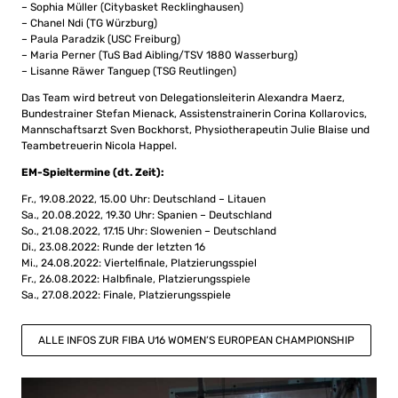
– Sophia Müller (Citybasket Recklinghausen)
– Chanel Ndi (TG Würzburg)
– Paula Paradzik (USC Freiburg)
– Maria Perner (TuS Bad Aibling/TSV 1880 Wasserburg)
– Lisanne Räwer Tanguep (TSG Reutlingen)
Das Team wird betreut von Delegationsleiterin Alexandra Maerz,
Bundestrainer Stefan Mienack, Assistenstrainerin Corina Kollarovics,
Mannschaftsarzt Sven Bockhorst, Physiotherapeutin Julie Blaise und
Teambetreuerin Nicola Happel.
EM-Spieltermine (dt. Zeit):
Fr., 19.08.2022, 15.00 Uhr: Deutschland – Litauen
Sa., 20.08.2022, 19.30 Uhr: Spanien – Deutschland
So., 21.08.2022, 17.15 Uhr: Slowenien – Deutschland
Di., 23.08.2022: Runde der letzten 16
Mi., 24.08.2022: Viertelfinale, Platzierungsspiel
Fr., 26.08.2022: Halbfinale, Platzierungsspiele
Sa., 27.08.2022: Finale, Platzierungsspiele
ALLE INFOS ZUR FIBA U16 WOMEN’S EUROPEAN CHAMPIONSHIP