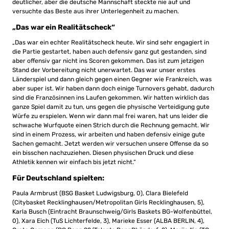
deutlicher, aber die deutsche Mannschaft steckte nie auf und
versuchte das Beste aus ihrer Unterlegenheit zu machen.
„Das war ein Realitätscheck“
„Das war ein echter Realitätscheck heute. Wir sind sehr engagiert in
die Partie gestartet, haben auch defensiv ganz gut gestanden, sind
aber offensiv gar nicht ins Scoren gekommen. Das ist zum jetzigen
Stand der Vorbereitung nicht unerwartet. Das war unser erstes
Länderspiel und dann gleich gegen einen Gegner wie Frankreich, was
aber super ist. Wir haben dann doch einige Turnovers gehabt, dadurch
sind die Französinnen ins Laufen gekommen. Wir hatten wirklich das
ganze Spiel damit zu tun, uns gegen die physische Verteidigung gute
Würfe zu erspielen. Wenn wir dann mal frei waren, hat uns leider die
schwache Wurfquote einen Strich durch die Rechnung gemacht. Wir
sind in einem Prozess, wir arbeiten und haben defensiv einige gute
Sachen gemacht. Jetzt werden wir versuchen unsere Offense da so
ein bisschen nachzuziehen. Diesen physischen Druck und diese
Athletik kennen wir einfach bis jetzt nicht.“
Für Deutschland spielten:
Paula Armbrust (BSG Basket Ludwigsburg, 0), Clara Bielefeld
(Citybasket Recklinghausen/Metropolitan Girls Recklinghausen, 5),
Karla Busch (Eintracht Braunschweig/Girls Baskets BG-Wolfenbüttel,
0), Xara Eich (TuS Lichterfelde, 3), Marieke Esser (ALBA BERLIN, 4),