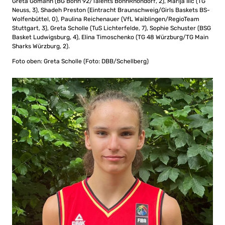
Greta Gomann (BG Bonn 92/Talents BonnRhöndorf, 2), Marija Ilic (TG
Neuss, 3), Shadeh Preston (Eintracht Braunschweig/Girls Baskets BS-
Wolfenbüttel, 0), Paulina Reichenauer (VfL Waiblingen/RegioTeam
Stuttgart, 3), Greta Scholle (TuS Lichterfelde, 7), Sophie Schuster (BSG
Basket Ludwigsburg, 4), Elina Timoschenko (TG 48 Würzburg/TG Main
Sharks Würzburg, 2).
Foto oben: Greta Scholle (Foto: DBB/Schellberg)