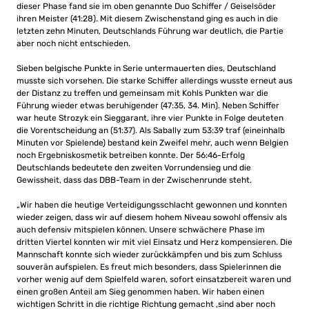
dieser Phase fand sie im oben genannte Duo Schiffer / Geiselsöder
ihren Meister (41:28). Mit diesem Zwischenstand ging es auch in die
letzten zehn Minuten, Deutschlands Führung war deutlich, die Partie
aber noch nicht entschieden.
Sieben belgische Punkte in Serie untermauerten dies, Deutschland
musste sich vorsehen. Die starke Schiffer allerdings wusste erneut aus
der Distanz zu treffen und gemeinsam mit Kohls Punkten war die
Führung wieder etwas beruhigender (47:35, 34. Min). Neben Schiffer
war heute Strozyk ein Sieggarant, ihre vier Punkte in Folge deuteten
die Vorentscheidung an (51:37). Als Sabally zum 53:39 traf (eineinhalb
Minuten vor Spielende) bestand kein Zweifel mehr, auch wenn Belgien
noch Ergebniskosmetik betreiben konnte. Der 56:46-Erfolg
Deutschlands bedeutete den zweiten Vorrundensieg und die
Gewissheit, dass das DBB-Team in der Zwischenrunde steht.
„Wir haben die heutige Verteidigungsschlacht gewonnen und konnten
wieder zeigen, dass wir auf diesem hohem Niveau sowohl offensiv als
auch defensiv mitspielen können. Unsere schwächere Phase im
dritten Viertel konnten wir mit viel Einsatz und Herz kompensieren. Die
Mannschaft konnte sich wieder zurückkämpfen und bis zum Schluss
souverän aufspielen. Es freut mich besonders, dass Spielerinnen die
vorher wenig auf dem Spielfeld waren, sofort einsatzbereit waren und
einen großen Anteil am Sieg genommen haben. Wir haben einen
wichtigen Schritt in die richtige Richtung gemacht ,sind aber noch