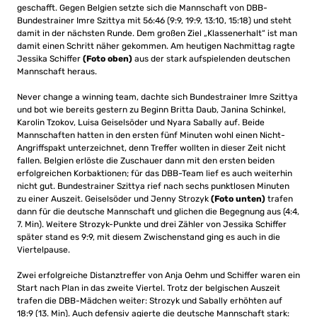
geschafft. Gegen Belgien setzte sich die Mannschaft von DBB-
Bundestrainer Imre Szittya mit 56:46 (9:9, 19:9, 13:10, 15:18) und steht
damit in der nächsten Runde. Dem großen Ziel „Klassenerhalt“ ist man
damit einen Schritt näher gekommen. Am heutigen Nachmittag ragte
Jessika Schiffer
(Foto oben)
aus der stark aufspielenden deutschen
Mannschaft heraus.
Never change a winning team, dachte sich Bundestrainer Imre Szittya
und bot wie bereits gestern zu Beginn Britta Daub, Janina Schinkel,
Karolin Tzokov, Luisa Geiselsöder und Nyara Sabally auf. Beide
Mannschaften hatten in den ersten fünf Minuten wohl einen Nicht-
Angriffspakt unterzeichnet, denn Treffer wollten in dieser Zeit nicht
fallen. Belgien erlöste die Zuschauer dann mit den ersten beiden
erfolgreichen Korbaktionen; für das DBB-Team lief es auch weiterhin
nicht gut. Bundestrainer Szittya rief nach sechs punktlosen Minuten
zu einer Auszeit. Geiselsöder und Jenny Strozyk
(Foto unten)
trafen
dann für die deutsche Mannschaft und glichen die Begegnung aus (4:4,
7. Min). Weitere Strozyk-Punkte und drei Zähler von Jessika Schiffer
später stand es 9:9, mit diesem Zwischenstand ging es auch in die
Viertelpause.
Zwei erfolgreiche Distanztreffer von Anja Oehm und Schiffer waren ein
Start nach Plan in das zweite Viertel. Trotz der belgischen Auszeit
trafen die DBB-Mädchen weiter: Strozyk und Sabally erhöhten auf
18:9 (13. Min). Auch defensiv agierte die deutsche Mannschaft stark: