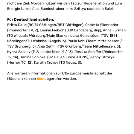
nicht am Ziel. Morgen nutzen wir den Tag zur Regeneration und zum
Energie tanken“, so Bundestrainer Imre Szittya nach dem Spiel.
Für Deutschland spielten:
Britta Daub (BG 74 Göttingen/BBT Göttingen), Carlotta Ellenrieder
(Rhöndorfer TV, 2), Leonie Fiebich (DJK Landsberg, dnp), Anna Furman
(TG Wildcats Würzburg/Main Sharks), Luisa Geiselsöder (TSV 1861
Nördlingen/TH Wohnbau Angels, 6), Paula Kohl (Team Mittelhessen /
TSV Grünberg, 5), Anja Oehm (TSV Grünberg/Team Mittelhessen, 5),
Nyara Sabally (TuS Lichterfelde, 9 / 13), Jessika Schiffer (Rhöndorfer
TV, 14), Janina Schinkel (SV Halle/Junior-LIONS), Jenny Strozyk
(Herner TC, 12), Karolin Tzokov (TG Neuss, 3).
Alle weiteren Informationen zur U16-Europameisterschaft der
Mädchen können
hier
abgerufen werden.