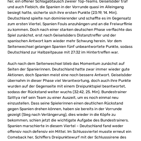
her, ein offener Schlagabtausch zweier Top-Teams. Geiselsöder traf
und auch Fiebich, die Spanien in der Vorrunde quasi im Alleingang
besiegt hatte, sicherte sich ihre ersten Punkte (23:19, 14. Min).
Deutschland spielte nun dominierender und schaffte es im Gegensatz
zum ersten Viertel, Spanien Fouls anzuhängen und an die Freiwurflinie
zu kommen. Doch nach einer starken deutschen Phase verflachte das
Spiel zunächst, erst nach Geiselsöders Distanztreffer und der
spanischen Antwort kam wieder mehr Schwung herein. Vor dem
Seitenwechsel gelangen Spanien fünf unbeantwortete Punkte, sodass
Deutschland zur Halbzeitpause mit 27:32 im Hintertreffen war.
Auch nach dem Seitenwechsel blieb das Momentum zunächst auf
Seiten der Spanierinnen. Deutschland hatte zwar immer wieder gute
Aktionen, doch Spanien meist eine noch bessere Antwort. Geiselsöder
übernahm in dieser Phase viel Verantwortung, doch auch ihre Punkte
wurden auf der Gegenseite mit einem Dreipunktspiel beantwortet,
sodass der Rückstand weiter wuchs (32:42, 25. Min). Bundestrainer
Szittya rief sein Team zu einer Auszeit, um es noch einmal neu
einzustellen. Dass seine Spielerinnen einen deutlichen Rückstand
gegen Spanien drehen können, haben sie bereits in der Vorrunde
gezeigt (Sieg nach Verlängerung), dies wieder in die Köpfe zu
bekommen, schien jetzt die wichtigste Aufgabe des Bundestrainers.
Spanien marschierte in diesem Viertel – Deutschland fand weder
offensiv noch defensiv ein Mittel. Im Schlussviertel musste erneut ein
Comeback her, Schiffers Dreipunktewurf mit der Schlusssirene des