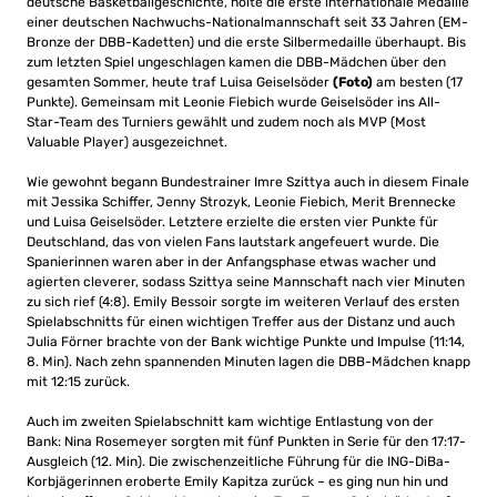
deutsche Basketballgeschichte, holte die erste internationale Medaille
einer deutschen Nachwuchs-Nationalmannschaft seit 33 Jahren (EM-
Bronze der DBB-Kadetten) und die erste Silbermedaille überhaupt. Bis
zum letzten Spiel ungeschlagen kamen die DBB-Mädchen über den
gesamten Sommer, heute traf Luisa Geiselsöder
(Foto)
am besten (17
Punkte). Gemeinsam mit Leonie Fiebich wurde Geiselsöder ins All-
Star-Team des Turniers gewählt und zudem noch als MVP (Most
Valuable Player) ausgezeichnet.
Wie gewohnt begann Bundestrainer Imre Szittya auch in diesem Finale
mit Jessika Schiffer, Jenny Strozyk, Leonie Fiebich, Merit Brennecke
und Luisa Geiselsöder. Letztere erzielte die ersten vier Punkte für
Deutschland, das von vielen Fans lautstark angefeuert wurde. Die
Spanierinnen waren aber in der Anfangsphase etwas wacher und
agierten cleverer, sodass Szittya seine Mannschaft nach vier Minuten
zu sich rief (4:8). Emily Bessoir sorgte im weiteren Verlauf des ersten
Spielabschnitts für einen wichtigen Treffer aus der Distanz und auch
Julia Förner brachte von der Bank wichtige Punkte und Impulse (11:14,
8. Min). Nach zehn spannenden Minuten lagen die DBB-Mädchen knapp
mit 12:15 zurück.
Auch im zweiten Spielabschnitt kam wichtige Entlastung von der
Bank: Nina Rosemeyer sorgten mit fünf Punkten in Serie für den 17:17-
Ausgleich (12. Min). Die zwischenzeitliche Führung für die ING-DiBa-
Korbjägerinnen eroberte Emily Kapitza zurück – es ging nun hin und