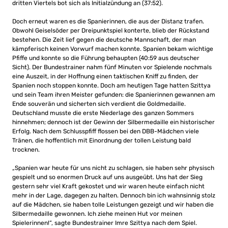
dritten Viertels bot sich als Initialzündung an (37:52).
Doch erneut waren es die Spanierinnen, die aus der Distanz trafen.
Obwohl Geiselsöder per Dreipunktspiel konterte, blieb der Rückstand
bestehen. Die Zeit lief gegen die deutsche Mannschaft, der man
kämpferisch keinen Vorwurf machen konnte. Spanien bekam wichtige
Pfiffe und konnte so die Führung behaupten (40:59 aus deutscher
Sicht). Der Bundestrainer nahm fünf Minuten vor Spielende nochmals
eine Auszeit, in der Hoffnung einen taktischen Kniff zu finden, der
Spanien noch stoppen konnte. Doch am heutigen Tage hatten Szittya
und sein Team ihren Meister gefunden: die Spanierinnen gewannen am
Ende souverän und sicherten sich verdient die Goldmedaille.
Deutschland musste die erste Niederlage des ganzen Sommers
hinnehmen; dennoch ist der Gewinn der Silbermedaille ein historischer
Erfolg. Nach dem Schlusspfiff flossen bei den DBB-Mädchen viele
Tränen, die hoffentlich mit Einordnung der tollen Leistung bald
trocknen.
„Spanien war heute für uns nicht zu schlagen, sie haben sehr physisch
gespielt und so enormen Druck auf uns ausgeübt. Uns hat der Sieg
gestern sehr viel Kraft gekostet und wir waren heute einfach nicht
mehr in der Lage, dagegen zu halten. Dennoch bin ich wahnsinnig stolz
auf die Mädchen, sie haben tolle Leistungen gezeigt und wir haben die
Silbermedaille gewonnen. Ich ziehe meinen Hut vor meinen
Spielerinnen!“, sagte Bundestrainer Imre Szittya nach dem Spiel.