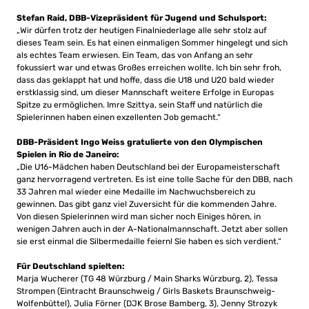
Stefan Raid, DBB-Vizepräsident für Jugend und Schulsport:
„Wir dürfen trotz der heutigen Finalniederlage alle sehr stolz auf
dieses Team sein. Es hat einen einmaligen Sommer hingelegt und sich
als echtes Team erwiesen. Ein Team, das von Anfang an sehr
fokussiert war und etwas Großes erreichen wollte. Ich bin sehr froh,
dass das geklappt hat und hoffe, dass die U18 und U20 bald wieder
erstklassig sind, um dieser Mannschaft weitere Erfolge in Europas
Spitze zu ermöglichen. Imre Szittya, sein Staff und natürlich die
Spielerinnen haben einen exzellenten Job gemacht.“
DBB-Präsident Ingo Weiss gratulierte von den Olympischen
Spielen in Rio de Janeiro:
„Die U16-Mädchen haben Deutschland bei der Europameisterschaft
ganz hervorragend vertreten. Es ist eine tolle Sache für den DBB, nach
33 Jahren mal wieder eine Medaille im Nachwuchsbereich zu
gewinnen. Das gibt ganz viel Zuversicht für die kommenden Jahre.
Von diesen Spielerinnen wird man sicher noch Einiges hören, in
wenigen Jahren auch in der A-Nationalmannschaft. Jetzt aber sollen
sie erst einmal die Silbermedaille feiern! Sie haben es sich verdient.“
Für Deutschland spielten:
Marja Wucherer (TG 48 Würzburg / Main Sharks Würzburg, 2), Tessa
Strompen (Eintracht Braunschweig / Girls Baskets Braunschweig-
Wolfenbüttel), Julia Förner (DJK Brose Bamberg, 3), Jenny Strozyk