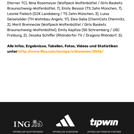
(Herner TC), Nina Rosemeyer (Wolfpack Wolfenbüttel / Girls Baskets
Braunschweig-Wolfenbüttel, 7), Emily Bessoir (TS Jahn München, 7),
Leonie Fiebich (DJK Landsberg / TS Jahn München, 3), Luisa
Geiselsöder (TH Wohnbau Angels, 17), Elea Gaba (ChemCats Chemnitz,
2), Merit Brennecke (Wolfpack Wolfenbüttel / Girls Baskets
Braunschweig-Wolfenbüttel), Emily Kapitza (SG Schramberg / USC
Freiburg, 2), Jessika Schiffer (Rhöndorfer TV / Dragons Rhöndorf, 5).
Alle Infos, Ergebnisse, Tabellen, Fotos, Videos und Statistiken
unter
http://www.fiba.com/europe/u16women/2016/
OFFIZIELLER HAUPTSPONSOR
OFFIZIELLER AUSRÜSTER
OFFIZIELLER PREMIUM-PARTNER