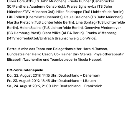
Olivia Borsutzki (TS Jahn München), Frieda Bühner (Osnabrücker
SC/Panthers Academy Osnabrück), Praise Egharevba (TS Jahn
München/TSV München Ost), Hilke Feldrappe (TuS Lichterfelde Berlin),
Lilli Frölich (ChemCats Chemnitz), Paula Graichen (TS Jahn München),
Martha Pietsch (TuS Lichterfelde Berlin), Lina Sontag (TuS Lichterfelde
Berlin), Helen Spaine (TuS Lichterfelde Berlin), Genevive Wedemeyer
(BG Hamburg-West), Clara Wilke (ALBA Berlin), Franka Wittenberg
(MTV Wolfenbüttel/Eintrach Braunschweig LionPride).
Betreut wird das Team von Delegationsleiter Harald Janson,
Bundestrainer Heiko Czach, Co-Trainer Dirk Stenke, Physiotherapeutin
Elisabeth Tzschentke und Teambetreuerin Nicola Happel.
EM-Vorrundenspiele
Do., 22. August 2019, 14.15 Uhr: Deutschland – Dänemark
Fr., 23. August 2019, 18.45 Uhr: Deutschland – Litauen
Sa., 24. August 2019, 21.00 Uhr: Deutschland – Frankreich