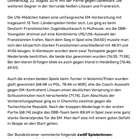
Donnerstag, 22. August 2019, mit der Partie gegen Dänemark. Die
weiteren Gegner in der Vorrunde heißen Litauen und Frankreich.
Die U16-Mädchen haben eine umfangreiche EM-Vorbereitung mit
insgesamt 13 Test-Länderspielen hinter sich. Los ging es beim
Deutsch-Französischen Jugendaustausch in Mulhouse, wo die DBB-
Youngster dreimal auf eine Kombinierte U15/U16-Auswahl der
Französinnen trafen. Nach dem Sieg in Spiel eins (54:50) musste man
sich den körperlich starken Französinnen anschließend mit 48:51 und
41:56 beugen. In Kienbaum wurden dann zwei Testspiele gegen die
Niederlande bestritten, die beide klar gewonnen wurden (76:35, 71:38).
Bei den klaren Erfolgen blieb es auch gegen Irland in Heidelberg (76:46,
69:51).
Auch die ersten beiden Spiele beim Turnier in Wolomin/Polen wurden
glatt gewonnen (68:48 vs POL, 78:44 vs NOR), ehe die Czach-Auswahl
gegen EM-Kontrahent Litauen einen deutlichen Vorsprung in den
Schlussminuten noch herschenkte (71:74). Zum Abschluss der
Vorbereitungsphase ging es in Chemnitz zweimal gegen die
Tschechische Republik. Nach der knappen Niederlage in der ersten
Partie (68:74) zeigte das DBB-Team beim 88:69 in Spiel zwei eine ganz
starke Generalprobe für die EM. Man darf also mit einem guten Gefühl
in Skopje an den Start gehen.
Der Bundestrainer nominierte folgende
zwölf Spielerinnen: