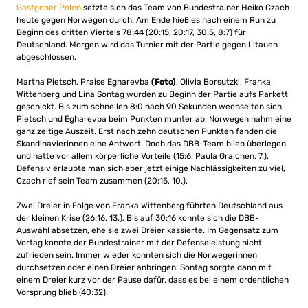
Gastgeber Polen
setzte sich das Team von Bundestrainer Heiko Czach
heute gegen Norwegen durch. Am Ende hieß es nach einem Run zu
Beginn des dritten Viertels 78:44 (20:15, 20:17, 30:5, 8:7) für
Deutschland. Morgen wird das Turnier mit der Partie gegen Litauen
abgeschlossen.
Martha Pietsch, Praise Egharevba
(Foto)
, Olivia Borsutzki, Franka
Wittenberg und Lina Sontag wurden zu Beginn der Partie aufs Parkett
geschickt. Bis zum schnellen 8:0 nach 90 Sekunden wechselten sich
Pietsch und Egharevba beim Punkten munter ab, Norwegen nahm eine
ganz zeitige Auszeit. Erst nach zehn deutschen Punkten fanden die
Skandinavierinnen eine Antwort. Doch das DBB-Team blieb überlegen
und hatte vor allem körperliche Vorteile (15:6, Paula Graichen, 7.).
Defensiv erlaubte man sich aber jetzt einige Nachlässigkeiten zu viel,
Czach rief sein Team zusammen (20:15, 10.).
Zwei Dreier in Folge von Franka Wittenberg führten Deutschland aus
der kleinen Krise (26:16, 13.). Bis auf 30:16 konnte sich die DBB-
Auswahl absetzen, ehe sie zwei Dreier kassierte. Im Gegensatz zum
Vortag konnte der Bundestrainer mit der Defenseleistung nicht
zufrieden sein. Immer wieder konnten sich die Norwegerinnen
durchsetzen oder einen Dreier anbringen. Sontag sorgte dann mit
einem Dreier kurz vor der Pause dafür, dass es bei einem ordentlichen
Vorsprung blieb (40:32).