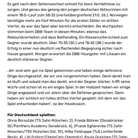
Es galt nach dem Seitenwechsel schnell für klare Verhältnisse zu
sorgen. Und genau das gelang den jungen deutschen Akteurinnen mit
einem 18:0-Lauf zum 58:32 (viertelübergreifend 21:0, 26.). Norwegen
benötigte mehr als fünf Minuten für die ersten Zähler im dritten
Viertel, da war das Spiel aber bereits entschieden. Die Wurfquoten
stimmten beim DBB-Team in diesen Minuten, ebenso das
Reboundverhalten und dass Ballhanding. Ein Klassenunterschied zum
Gegner wurde deutlich. Über 70:35 (30.) und 78:42 (38.) wurde der
Erfolg in einer nun deutlich verflachenden Begegnung sicher nach
Hause gespielt. Morgen erwartet die DBB-Youngster mit Litauen ein
deutlich stärkerer Gegner.
„Wir sind sehr gut ins Spiel gekommen und haben einige defensive
Dinge durchgesetzt, die wir uns vorgenommen haben. Dann denkt man
es läuft und sobald man das denkt, wird der Gegner stärker, trifft seine
Würfe und schon ist es ein enges Spiel. In der Halbzeit haben wir einige
Dinge angepasst und vor allem über die Defense gesprochen. Dann
haben wir wirklich ein tolles drittes Viertel gespielt, mit dem wir das
Spiel entschieden haben“, so der Headcoach.
Für Deutschland spielten:
Olivia Borsutzki (TS Jahn München, 2), Frieda Bühner (Osnabrücker
SC/Panthers Academy Osnabrück, 6), (Praise Egharevba (TS Jahn
München/TSV München Ost, 10), Hilke Feldrappe (TuS Lichterfelde
Berlin, 4), Lilli Frölich (ChemCats Chemnitz), Paula Graichen (TS Jahn