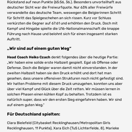
Rückstand auf neun Punkte (65:56, 36.). Besonders unvorteilhaft aus
deutscher Sicht war die Freiwurfquote. Nur 63% aller Freiwürfe
verwandelte das deutsche Team, weswegen die Belgierinnen Schritt
für Schritt das Spielgeschehen an sich rissen. Kurz vor Schluss
verkürzten die Gegner auf 67:61 und erhöhten den Druck. Doch mit
Kampf und Hingabe spielte die U16-Nationalmannschaft die knappe
Führung nach Hause und belohnt sich für einen insgesamt starken
Auftritt.
,,Wir sind auf einem guten Weg“
Head Coach Heiko Czach
denkt folgendes über die heutige Partie:
„Wir haben eine solide erste Halbzeit gespielt. Egal ob Offense oder
Defense. Doch die Belgier waren damit nicht einverstanden. In der
zweiten Halbzeit haben sie den Druck erhöht und dort hat man
gesehen, dass unsere offensiven Strukturen noch nicht gefestigt sind.
Wir hatten Probleme mit diesem Druck umzugehen, konnten uns aber
über viel Kampf und Glück über die Zeit retten. Wir müssen lernen in
solchen Phasen einen kühlen Kopf zu behalten. Trotzdem ist es
natürlich super, dass wir den ersten Sieg eingefahren haben. Wir sind
auf einem guten Weg.“
Für Deutschland spielten:
Clara Bielefeld (Citybasket Recklinghausen/Metropolitan Girls
Recklinghausen, 11 Punkte), Xara Eich (TuS Lichterfelde, 8), Marieke