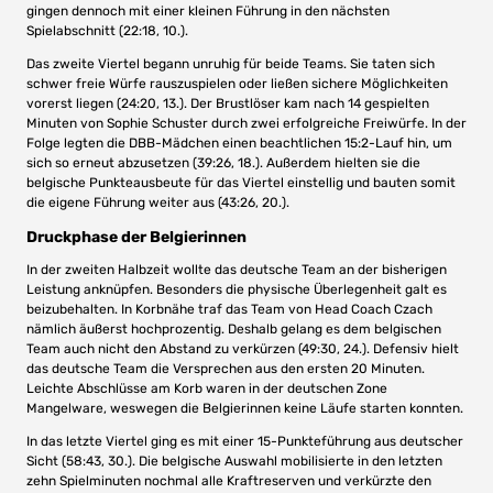
gingen dennoch mit einer kleinen Führung in den nächsten
Spielabschnitt (22:18, 10.).
Das zweite Viertel begann unruhig für beide Teams. Sie taten sich
schwer freie Würfe rauszuspielen oder ließen sichere Möglichkeiten
vorerst liegen (24:20, 13.). Der Brustlöser kam nach 14 gespielten
Minuten von Sophie Schuster durch zwei erfolgreiche Freiwürfe. In der
Folge legten die DBB-Mädchen einen beachtlichen 15:2-Lauf hin, um
sich so erneut abzusetzen (39:26, 18.). Außerdem hielten sie die
belgische Punkteausbeute für das Viertel einstellig und bauten somit
die eigene Führung weiter aus (43:26, 20.).
Druckphase der Belgierinnen
In der zweiten Halbzeit wollte das deutsche Team an der bisherigen
Leistung anknüpfen. Besonders die physische Überlegenheit galt es
beizubehalten. In Korbnähe traf das Team von Head Coach Czach
nämlich äußerst hochprozentig. Deshalb gelang es dem belgischen
Team auch nicht den Abstand zu verkürzen (49:30, 24.). Defensiv hielt
das deutsche Team die Versprechen aus den ersten 20 Minuten.
Leichte Abschlüsse am Korb waren in der deutschen Zone
Mangelware, weswegen die Belgierinnen keine Läufe starten konnten.
In das letzte Viertel ging es mit einer 15-Punkteführung aus deutscher
Sicht (58:43, 30.). Die belgische Auswahl mobilisierte in den letzten
zehn Spielminuten nochmal alle Kraftreserven und verkürzte den