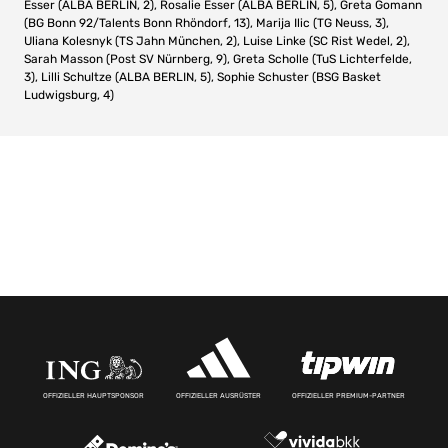
Esser (ALBA BERLIN, 2), Rosalie Esser (ALBA BERLIN, 5), Greta Gomann
(BG Bonn 92/Talents Bonn Rhöndorf, 13), Marija Ilic (TG Neuss, 3),
Uliana Kolesnyk (TS Jahn München, 2), Luise Linke (SC Rist Wedel, 2),
Sarah Masson (Post SV Nürnberg, 9), Greta Scholle (TuS Lichterfelde,
3), Lilli Schultze (ALBA BERLIN, 5), Sophie Schuster (BSG Basket
Ludwigsburg, 4)
OFFIZIELLER HAUPTSPONSOR
OFFIZIELLER AUSRÜSTER
OFFIZIELLER PREMIUM-PARTNER