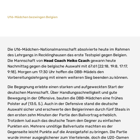
U16-Mädchen bezwingen Belgien
Die U16-Mädchen-Nationalmannschaft absolvierte heute im Rahmen
des Lehrgangs in Recklinghausen das erste Testspiel gegen Belgien.
Die Mannschaft von
Head Coach Heiko Czach
gewann heute
Nachmittag gegen die belgische Auswahl mit 67:61 (22:18, 19:8, 17:17,
9:18). Morgen um 17:30 Uhr hoffen die DBB-Mädels den
Vorbereitungslehrgang mit einem weiteren Sieg beenden zu können.
Die Begegnung erlebte einen starken und aufgeweckten Start der
deutschen Mannschaft. Über Handlungsschnelligkeit und gute
Bewegung in der Offensive, bauten die DBB-Mädchen eine frühes
Polster auf (13:5, 5.). Auch in der Defensive stand die deutsche
Auswahl sicher und erschwerte den Belgierinnen durch fünf Steals in
den ersten zehn Minuten der Partie den Ballvortrag erheblich.
Trotzdem lud auch das deutsche Team den Gegner zu einfachen
Punkten ein. Mehrere unnötige Ballverluste machten es der
Gegenseite leicht Punkte auf die Anzeigetafel zu bringen. Die Partie
wurde immer ausgeglichener zum Viertelende, doch die U20-Damen