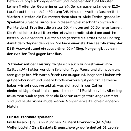
Defensive physisch dagegenhielt und in den ersten fünf Minuten
keinen Treffer der Gegnerinnen zuließ. Der daraus entstandene 12:0-
Lauf brachte eine 46:24-Führung (25. Min.). Im zweiten Abschnitt des
Viertels leisteten die Deutschen dann aber zu viele Fehler, gerade im
Spielaufbau. Sechs Turnovers in diesem Spielabschnitt sorgten für
Punkte durch Kroatien, die bis zur 30. Minuten auf 50:36 herankamen.
Die Geschichte des dritten Viertels wiederholte sich dann auch im
letzten Spielabschnitt. Deutschland gehörte die erste Phase und zog
damit dem Gegner den Zahn. Am Ende einer starken Teamleistung der
DBB-Auswahl stand ein souveräner 70:41 Sieg. Morgen gibt es dann
den zweiten Test gegen Kroatien.
Zufrieden mit der Leistung zeigte sich auch Bundestrainer Imre
Szittya: „Wir hatten vor dem Spiel vier Tage Pause und die haben uns
sehr gut getan. Wir waren frisch und ausgeruht. Insgesamt haben wir
gut gereboundet und unsere Größenvorteile gut genutzt. Teilweise
haben wir sehr gut verteidigt, was sich auch in den Zahlen
niederschlägt. Kroatien hat gerade einmal 41 Punkte erzielt. Allerdings
muss man auch sagen, dass die Kroaten erst gestern angekommen
sind und heute sicher müde waren. Morgen erwarte ich ein engeres
Match.
Für Deutschland spielten:
Emily Bessoir (TS Jahn München, 4), Merit Brennecke (MTV/BG
Wolfenbüttel / Girls Baskets Braunschweig-Wolfenbüttel, 5), Leonie