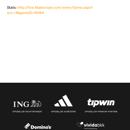
Stats:
http://live.fibaeurope.com/www/Game.aspx?
acc=3&gameID=96184
OFFIZIELLER HAUPTSPONSOR
OFFIZIELLER AUSRÜSTER
OFFIZIELLER PREMIUM-PARTNER