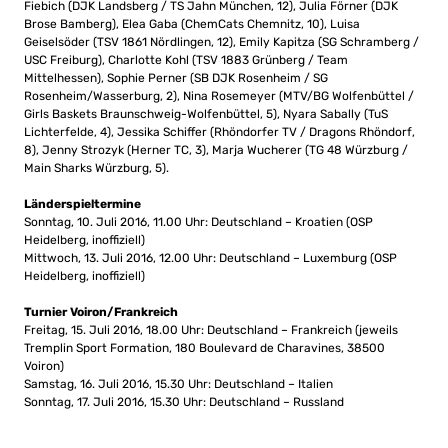
Fiebich (DJK Landsberg / TS Jahn München, 12), Julia Förner (DJK
Brose Bamberg), Elea Gaba (ChemCats Chemnitz, 10), Luisa
Geiselsöder (TSV 1861 Nördlingen, 12), Emily Kapitza (SG Schramberg /
USC Freiburg), Charlotte Kohl (TSV 1883 Grünberg / Team
Mittelhessen), Sophie Perner (SB DJK Rosenheim / SG
Rosenheim/Wasserburg, 2), Nina Rosemeyer (MTV/BG Wolfenbüttel /
Girls Baskets Braunschweig-Wolfenbüttel, 5), Nyara Sabally (TuS
Lichterfelde, 4), Jessika Schiffer (Rhöndorfer TV / Dragons Rhöndorf,
8), Jenny Strozyk (Herner TC, 3), Marja Wucherer (TG 48 Würzburg /
Main Sharks Würzburg, 5).
Länderspieltermine
Sonntag, 10. Juli 2016, 11.00 Uhr: Deutschland – Kroatien (OSP
Heidelberg, inoffiziell)
Mittwoch, 13. Juli 2016, 12.00 Uhr: Deutschland – Luxemburg (OSP
Heidelberg, inoffiziell)
Turnier Voiron/Frankreich
Freitag, 15. Juli 2016, 18.00 Uhr: Deutschland – Frankreich (jeweils
Tremplin Sport Formation, 180 Boulevard de Charavines, 38500
Voiron)
Samstag, 16. Juli 2016, 15.30 Uhr: Deutschland – Italien
Sonntag, 17. Juli 2016, 15.30 Uhr: Deutschland – Russland