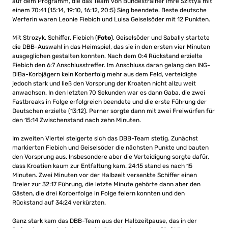
auf dem Programm, die das Team von Bundestrainer Imre Szittya mit
einem 70:41 (15:14, 19:10, 16:12, 20:5) Sieg beendete. Beste deutsche
Werferin waren Leonie Fiebich und Luisa Geiselsöder mit 12 Punkten.
Mit Strozyk, Schiffer, Fiebich (
Foto
), Geiselsöder und Sabally startete
die DBB-Auswahl in das Heimspiel, das sie in den ersten vier Minuten
ausgeglichen gestalten konnten. Nach dem 0:4 Rückstand erzielte
Fiebich den 6:7 Anschlusstreffer. Im Anschluss daran gelang den ING-
DiBa-Korbjägern kein Korberfolg mehr aus dem Feld, verteidigte
jedoch stark und ließ den Vorsprung der Kroaten nicht allzu weit
anwachsen. In den letzten 70 Sekunden war es dann Gaba, die zwei
Fastbreaks in Folge erfolgreich beendete und die erste Führung der
Deutschen erzielte (13:12). Perner sorgte dann mit zwei Freiwürfen für
den 15:14 Zwischenstand nach zehn Minuten.
Im zweiten Viertel steigerte sich das DBB-Team stetig. Zunächst
markierten Fiebich und Geiselsöder die nächsten Punkte und bauten
den Vorsprung aus. Insbesondere aber die Verteidigung sorgte dafür,
dass Kroatien kaum zur Entfaltung kam. 24:15 stand es nach 15
Minuten. Zwei Minuten vor der Halbzeit versenkte Schiffer einen
Dreier zur 32:17 Führung, die letzte Minute gehörte dann aber den
Gästen, die drei Korberfolge in Folge feiern konnten und den
Rückstand auf 34:24 verkürzten.
Ganz stark kam das DBB-Team aus der Halbzeitpause, das in der