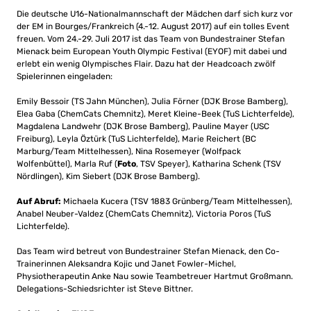
Die deutsche U16-Nationalmannschaft der Mädchen darf sich kurz vor
der EM in Bourges/Frankreich (4.-12. August 2017) auf ein tolles Event
freuen. Vom 24.-29. Juli 2017 ist das Team von Bundestrainer Stefan
Mienack beim European Youth Olympic Festival (EYOF) mit dabei und
erlebt ein wenig Olympisches Flair. Dazu hat der Headcoach zwölf
Spielerinnen eingeladen:
Emily Bessoir (TS Jahn München), Julia Förner (DJK Brose Bamberg),
Elea Gaba (ChemCats Chemnitz), Meret Kleine-Beek (TuS Lichterfelde),
Magdalena Landwehr (DJK Brose Bamberg), Pauline Mayer (USC
Freiburg), Leyla Öztürk (TuS Lichterfelde), Marie Reichert (BC
Marburg/Team Mittelhessen), Nina Rosemeyer (Wolfpack
Wolfenbüttel), Marla Ruf (
Foto
, TSV Speyer), Katharina Schenk (TSV
Nördlingen), Kim Siebert (DJK Brose Bamberg).
Auf Abruf:
Michaela Kucera (TSV 1883 Grünberg/Team Mittelhessen),
Anabel Neuber-Valdez (ChemCats Chemnitz), Victoria Poros (TuS
Lichterfelde).
Das Team wird betreut von Bundestrainer Stefan Mienack, den Co-
Trainerinnen Aleksandra Kojic und Janet Fowler-Michel,
Physiotherapeutin Anke Nau sowie Teambetreuer Hartmut Großmann.
Delegations-Schiedsrichter ist Steve Bittner.