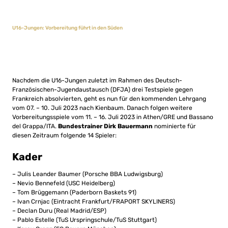
U16-Jungen: Vorbereitung führt in den Süden
Nachdem die U16-Jungen zuletzt im Rahmen des Deutsch-
Französischen-Jugendaustausch (DFJA) drei Testspiele gegen
Frankreich absolvierten, geht es nun für den kommenden Lehrgang
vom 07. – 10. Juli 2023 nach Kienbaum. Danach folgen weitere
Vorbereitungsspiele vom 11. – 16. Juli 2023 in Athen/GRE und Bassano
del Grappa/ITA.
Bundestrainer Dirk Bauermann
nominierte für
diesen Zeitraum folgende 14 Spieler:
Kader
– Julis Leander Baumer (Porsche BBA Ludwigsburg)
– Nevio Bennefeld (USC Heidelberg)
– Tom Brüggemann (Paderborn Baskets 91)
– Ivan Crnjac (Eintracht Frankfurt/FRAPORT SKYLINERS)
– Declan Duru (Real Madrid/ESP)
– Pablo Estelle (TuS Urspringschule/TuS Stuttgart)