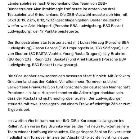
Länderspielreise nach Griechenland. Das Team von DBB-
Bundestrainer Alan Ibrahimagic traf heute im ersten von drei
Testspielen auf Griechenland. Die DBB-Auswahl musste sich hier mit
51:61 (8:19, 23:17, 8:12, 12:13) geschlagen geben. Bester deutscher
Werfer war Ariel Hukporti (Porsche BBA Ludwigsburg, BSG Basket
Ludwigsburg), der 17 Punkte beisteuerte.
Der Bundestrainer startete zunächst mit Lukas Herzog (Porsche BBA
Ludwigsburg), Jason George (TuS Urspringschule, TSG Sölfingen), Luc
van Slooten (SC RASTA Vechta, Young Rasta Dragons), Kay Bruhnke
(BG Regnitztal, Regnitztal Baskets) und Ariel Hukporti (Porsche BBA
Ludwigsburg, BSG Basket Ludwigsburg).
Die Südeuropäer erwischten den besseren Start für sich. Mit 8:19 kam
Griechenland aus der Kabine. Vor allem neun Turnover und drei
verworfene Freiwürfe (von fünf) brachten der deutschen Mannschaft
Probleme ein. Ariel Hukporti konnten die Adlerträger dankbar sein,
dass der Rückstand nicht noch größer ausfiel. Der Ludwigsburger
steuerte mit zwei Korblegern und einem Freiwurf wichtige Zähler zum
Ergebnis bei.
Im zweiten Viertel kam nun der ING-DiBa-Korbexpress langsam ins
Rollen. Allen voran Kay Bruhnke war es, der mit neun Punkten seinem
Team wieder Hoffnung einhauchte. Die geringere Zahl an Ballverlusten
(lediglich ein Turnover im zweiten Abschnitt) brachte nicht nur neues