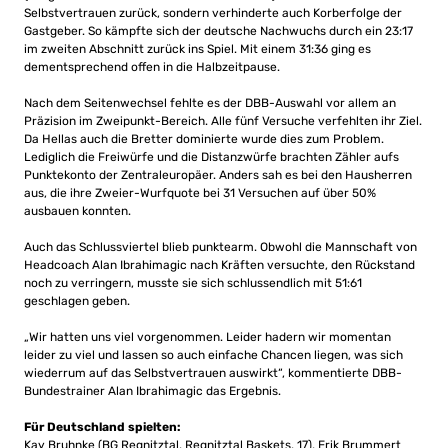
Selbstvertrauen zurück, sondern verhinderte auch Korberfolge der
Gastgeber. So kämpfte sich der deutsche Nachwuchs durch ein 23:17
im zweiten Abschnitt zurück ins Spiel. Mit einem 31:36 ging es
dementsprechend offen in die Halbzeitpause.
Nach dem Seitenwechsel fehlte es der DBB-Auswahl vor allem an
Präzision im Zweipunkt-Bereich. Alle fünf Versuche verfehlten ihr Ziel.
Da Hellas auch die Bretter dominierte wurde dies zum Problem.
Lediglich die Freiwürfe und die Distanzwürfe brachten Zähler aufs
Punktekonto der Zentraleuropäer. Anders sah es bei den Hausherren
aus, die ihre Zweier-Wurfquote bei 31 Versuchen auf über 50%
ausbauen konnten.
Auch das Schlussviertel blieb punktearm. Obwohl die Mannschaft von
Headcoach Alan Ibrahimagic nach Kräften versuchte, den Rückstand
noch zu verringern, musste sie sich schlussendlich mit 51:61
geschlagen geben.
„Wir hatten uns viel vorgenommen. Leider hadern wir momentan
leider zu viel und lassen so auch einfache Chancen liegen, was sich
wiederrum auf das Selbstvertrauen auswirkt“, kommentierte DBB-
Bundestrainer Alan Ibrahimagic das Ergebnis.
Für Deutschland spielten:
Kay Bruhnke (BG Regnitztal, Regnitztal Baskets, 17), Erik Brummert