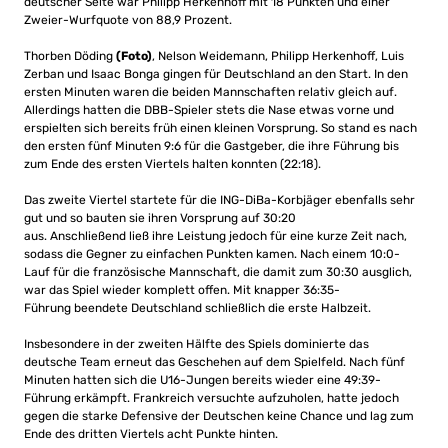
deutscher Seite war Philipp Herkenhoff mit 18 Punkten und einer
Zweier-Wurfquote von 88,9 Prozent.
Thorben Döding
(Foto)
, Nelson Weidemann, Philipp Herkenhoff, Luis
Zerban und Isaac Bonga gingen für Deutschland an den Start. In den
ersten Minuten waren die beiden Mannschaften relativ gleich auf.
Allerdings hatten die DBB-Spieler stets die Nase etwas vorne und
erspielten sich bereits früh einen kleinen Vorsprung. So stand es nach
den ersten fünf Minuten 9:6 für die Gastgeber, die ihre Führung bis
zum Ende des ersten Viertels halten konnten (22:18).
Das zweite Viertel startete für die ING-DiBa-Korbjäger ebenfalls sehr
gut und so bauten sie ihren Vorsprung auf 30:20
aus. Anschließend ließ ihre Leistung jedoch für eine kurze Zeit nach,
sodass die Gegner zu einfachen Punkten kamen. Nach einem 10:0-
Lauf für die französische Mannschaft, die damit zum 30:30 ausglich,
war das Spiel wieder komplett offen. Mit knapper 36:35-
Führung beendete Deutschland schließlich die erste Halbzeit.
Insbesondere in der zweiten Hälfte des Spiels dominierte das
deutsche Team erneut das Geschehen auf dem Spielfeld. Nach fünf
Minuten hatten sich die U16-Jungen bereits wieder eine 49:39-
Führung erkämpft. Frankreich versuchte aufzuholen, hatte jedoch
gegen die starke Defensive der Deutschen keine Chance und lag zum
Ende des dritten Viertels acht Punkte hinten.