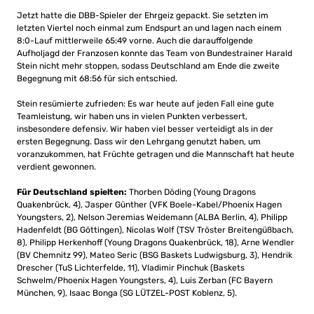
Jetzt hatte die DBB-Spieler der Ehrgeiz gepackt. Sie setzten im
letzten Viertel noch einmal zum Endspurt an und lagen nach einem
8:0-Lauf mittlerweile 65:49 vorne. Auch die darauffolgende
Aufholjagd der Franzosen konnte das Team von Bundestrainer Harald
Stein nicht mehr stoppen, sodass Deutschland am Ende die zweite
Begegnung mit 68:56 für sich entschied.
Stein resümierte zufrieden: Es war heute auf jeden Fall eine gute
Teamleistung, wir haben uns in vielen Punkten verbessert,
insbesondere defensiv. Wir haben viel besser verteidigt als in der
ersten Begegnung. Dass wir den Lehrgang genutzt haben, um
voranzukommen, hat Früchte getragen und die Mannschaft hat heute
verdient gewonnen.
Für Deutschland spielten:
Thorben Döding (Young Dragons
Quakenbrück, 4), Jasper Günther (VFK Boele-Kabel/Phoenix Hagen
Youngsters, 2), Nelson Jeremias Weidemann (ALBA Berlin, 4), Philipp
Hadenfeldt (BG Göttingen), Nicolas Wolf (TSV Tröster Breitengüßbach,
8), Philipp Herkenhoff (Young Dragons Quakenbrück, 18), Arne Wendler
(BV Chemnitz 99), Mateo Seric (BSG Baskets Ludwigsburg, 3), Hendrik
Drescher (TuS Lichterfelde, 11), Vladimir Pinchuk (Baskets
Schwelm/Phoenix Hagen Youngsters, 4), Luis Zerban (FC Bayern
München, 9), Isaac Bonga (SG LÜTZEL-POST Koblenz, 5).