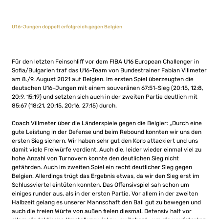
U16-Jungen doppelt erfolgreich gegen Belgien
Für den letzten Feinschliff vor dem FIBA U16 European Challenger in
Sofia/Bulgarien traf das U16-Team von Bundestrainer Fabian Villmeter
am 8./9. August 2021 auf Belgien. Im ersten Spiel überzeugten die
deutschen U16-Jungen mit einem souveränen 67:51-Sieg (20:15, 12:8,
20:9, 15:19) und setzten sich auch in der zweiten Partie deutlich mit
85:67 (18:21, 20:15, 20:16, 27:15) durch.
Coach Villmeter über die Länderspiele gegen die Belgier: „Durch eine
gute Leistung in der Defense und beim Rebound konnten wir uns den
ersten Sieg sichern. Wir haben sehr gut den Korb attackiert und uns
damit viele Freiwürfe verdient. Auch die, leider wieder einmal viel zu
hohe Anzahl von Turnovern konnte den deutlichen Sieg nicht
gefährden. Auch im zweiten Spiel ein recht deutlicher Sieg gegen
Belgien. Allerdings trügt das Ergebnis etwas, da wir den Sieg erst im
Schlussviertel eintüten konnten. Das Offensivspiel sah schon um
einiges runder aus, als in der ersten Partie. Vor allem in der zweiten
Halbzeit gelang es unserer Mannschaft den Ball gut zu bewegen und
auch die freien Würfe von außen fielen diesmal. Defensiv half vor