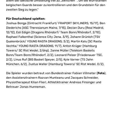
allem die taktische Umstellung viel zu „switchen“ , um die wurfstarken
belgischen Guards besser zu kontrollieren und den Grundstein für den
zweiten Sieg zu legen.“
Für Deutschland spielten
:
Joshua Bonga (Eintracht Frankfurt/ FRAPORT SKYLINERS, 15/17), Ben
Diederichs (ASC Theresianum Mainz, 7/15), Declan Duru (Real Madrid,
12/12), Esli Edigin (Dragons Rhöndorf/ Team Bonn/Rhöndorf, 2/10),
Raphael Falkenthal (Science City Jena, 3/9), Johann Grünloh (TSV
Quakenbrück/ YOUNG RASTA DRAGONS, 3/2), Martin Kalu (SC Rasta
Vechta/ YOUNG RASTA DRAGONS, 11/7), Anton Krüger (Hamburg
Towers/ SC Rist Wedel, 2/dnp), Janne Müller (Telekom Baskets
Bonn/Team Bonn/Rhöndorf, 2/2), Leonard Pelzer (Friedenauer TSC,
2/2), Linus Ruf (BIS Basket Speyer, 2/5), Kyle Varner (TS Jahn
München, 6/2), Justus Waller (Hamburg Towers/ SC Rist Wedel, 0/2).
Die Spieler wurden betreut von Bundestrainer Fabian Villmeter (
Foto
),
den Assistenztrainern Razvan Munteanu und Jacques Schneider,
Physiotherapeut Kilian Flierl, Athletiktrainer Andreas Finsinger und
Betreuer Jonas Hunneman.