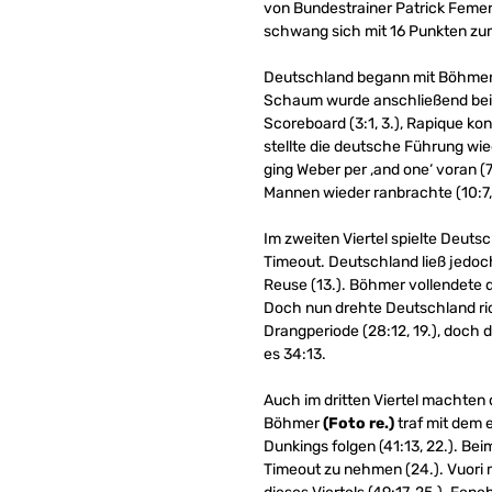
von Bundestrainer Patrick Femerl
schwang sich mit 16 Punkten zum 
Deutschland begann mit Böhmer, 
Schaum wurde anschließend beim 
Scoreboard (3:1, 3.), Rapique kon
stellte die deutsche Führung wied
ging Weber per ‚and one‘ voran (7
Mannen wieder ranbrachte (10:7, 9
Im zweiten Viertel spielte Deutsc
Timeout. Deutschland ließ jedoc
Reuse (13.). Böhmer vollendete de
Doch nun drehte Deutschland rich
Drangperiode (28:12, 19.), doch
es 34:13.
Auch im dritten Viertel machten 
Böhmer
(Foto re.)
traf mit dem e
Dunkings folgen (41:13, 22.). Be
Timeout zu nehmen (24.). Vuori m