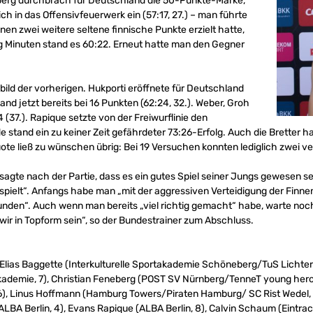
neberg durchbrach für Deutschland die 50-Punkte-Marke,
ch in das Offensivfeuerwerk ein (57:17, 27.) – man führte
n zwei weitere seltene finnische Punkte erzielt hatte,
ig Minuten stand es 60:22. Erneut hatte man den Gegner
lbild der vorherigen. Hukporti eröffnete für Deutschland
and jetzt bereits bei 16 Punkten (62:24, 32.). Weber, Groh
(37.). Rapique setzte von der Freiwurflinie den
 stand ein zu keiner Zeit gefährdeter 73:26-Erfolg. Auch die Bretter h
ote ließ zu wünschen übrig: Bei 19 Versuchen konnten lediglich zwei 
sagte nach der Partie, dass es ein gutes Spiel seiner Jungs gewesen se
pielt“. Anfangs habe man „mit der aggressiven Verteidigung der Finn
funden“. Auch wenn man bereits „viel richtig gemacht“ habe, warte noc
wir in Topform sein“, so der Bundestrainer zum Abschluss.
 Elias Baggette (Interkulturelle Sportakademie Schöneberg/TuS Lichter
ademie, 7), Christian Feneberg (POST SV Nürnberg/TenneT young heroe
), Linus Hoffmann (Hamburg Towers/Piraten Hamburg/ SC Rist Wedel, 3
(ALBA Berlin, 4), Evans Rapique (ALBA Berlin, 8), Calvin Schaum (Eint