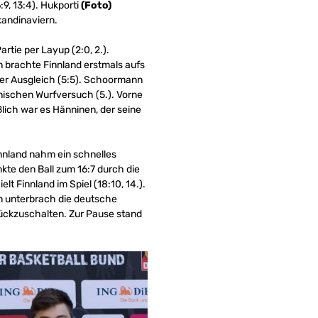
:9, 13:4). Hukporti
(Foto)
kandinaviern.
tie per Layup (2:0, 2.).
 brachte Finnland erstmals aufs
 der Ausgleich (5:5). Schoormann
innischen Wurfversuch (5.). Vorne
ßlich war es Hänninen, der seine
Finnland nahm ein schnelles
te den Ball zum 16:7 durch die
lt Finnland im Spiel (18:10, 14.).
en unterbrach die deutsche
rückzuschalten. Zur Pause stand