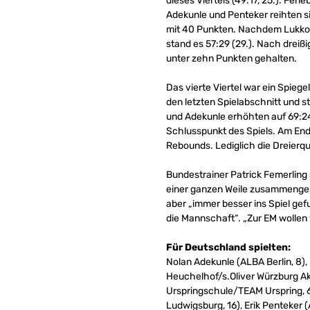
dieses Viertels (49:17, 25.). Fe
Adekunle und Penteker reihten si
mit 40 Punkten. Nachdem Lukkone
stand es 57:29 (29.). Nach dreiß
unter zehn Punkten gehalten.
Das vierte Viertel war ein Spiege
den letzten Spielabschnitt und st
und Adekunle erhöhten auf 69:24 
Schlusspunkt des Spiels. Am Ende
Rebounds. Lediglich die Dreierqu
Bundestrainer Patrick Femerling 
einer ganzen Weile zusammenges
aber „immer besser ins Spiel ge
die Mannschaft“. „Zur EM wollen 
Für Deutschland spielten:
Nolan Adekunle (ALBA Berlin, 8),
Heuchelhof/s.Oliver Würzburg Ak
Urspringschule/TEAM Urspring, 6
Ludwigsburg, 16), Erik Penteker 