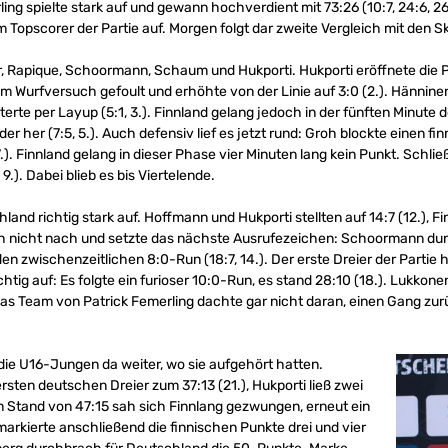
ing spielte stark auf und gewann hochverdient mit 73:26 (10:7, 24:6, 26
Topscorer der Partie auf. Morgen folgt dar zweite Vergleich mit den S
Rapique, Schoormann, Schaum und Hukporti. Hukporti eröffnete die Par
Wurfversuch gefoult und erhöhte von der Linie auf 3:0 (2.). Hänninen
terte per Layup (5:1, 3.). Finnland gelang jedoch in der fünften Minute
er her (7:5, 5.). Auch defensiv lief es jetzt rund: Groh blockte einen f
.). Finnland gelang in dieser Phase vier Minuten lang kein Punkt. Schlie
.). Dabei blieb es bis Viertelende.
hland richtig stark auf. Hoffmann und Hukporti stellten auf 14:7 (12.), 
h nicht nach und setzte das nächste Ausrufezeichen: Schoormann dunk
n zwischenzeitlichen 8:0-Run (18:7, 14.). Der erste Dreier der Partie hie
tig auf: Es folgte ein furioser 10:0-Run, es stand 28:10 (18.). Lukkon
 das Team von Patrick Femerling dachte gar nicht daran, einen Gang zu
die U16-Jungen da weiter, wo sie aufgehört hatten.
rsten deutschen Dreier zum 37:13 (21.), Hukporti ließ zwei
im Stand von 47:15 sah sich Finnlang gezwungen, erneut ein
arkierte anschließend die finnischen Punkte drei und vier