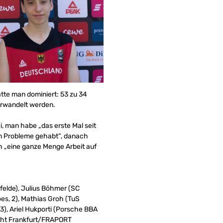
atte man dominiert: 53 zu 34
verwandelt werden.
i, man habe „das erste Mal seit
en Probleme gehabt“, danach
h „eine ganze Menge Arbeit auf
felde), Julius Böhmer (SC
s, 2), Mathias Groh (TuS
), Ariel Hukporti (Porsche BBA
racht Frankfurt/FRAPORT