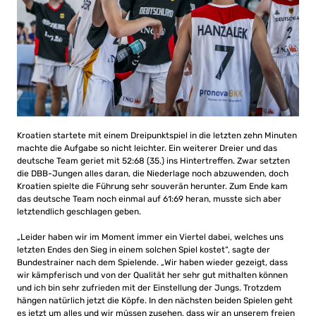
Kroatien startete mit einem Dreipunktspiel in die letzten zehn Minuten
machte die Aufgabe so nicht leichter. Ein weiterer Dreier und das
deutsche Team geriet mit 52:68 (35.) ins Hintertreffen. Zwar setzten
die DBB-Jungen alles daran, die Niederlage noch abzuwenden, doch
Kroatien spielte die Führung sehr souverän herunter. Zum Ende kam
das deutsche Team noch einmal auf 61:69 heran, musste sich aber
letztendlich geschlagen geben.
„Leider haben wir im Moment immer ein Viertel dabei, welches uns
letzten Endes den Sieg in einem solchen Spiel kostet“, sagte der
Bundestrainer nach dem Spielende. „Wir haben wieder gezeigt, dass
wir kämpferisch und von der Qualität her sehr gut mithalten können
und ich bin sehr zufrieden mit der Einstellung der Jungs. Trotzdem
hängen natürlich jetzt die Köpfe. In den nächsten beiden Spielen geht
es jetzt um alles und wir müssen zusehen, dass wir an unserem freien