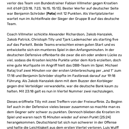
verlor das Team von Bundestrainer Fabian Villmeter gegen Kroatien
mit 61:69 (23:18, 7:23, 16:15, 15:13). Bester Werfer auf deutscher Seite
war Benjamin Schröder (
Foto
) mit 12 Punkten. Als Viertplatzierter
wartet nun im Achtelfinale der Sieger der Gruppe B auf das deutsche
Team.
Coach Villmeter schickte Alexander Richardson, Jakob Hanzalek,
Jakob Patrick, Christoph Tilly und Tjark Lademacher als starting five
auf das Parkett. Beide Teams erwischten einen guten Start und es
entwickelte sich ein munteres Spiel in den Anfangsminuten. In der
deutschen Defensive offenbarte die zwar die ein oder andere Lücke zu
viel, sodass die Kroaten leichte Punkte unter dem Korb erzielten, doch
eine gute Wurfquote im Angriff hielt das DBB-Team im Spiel. Michael
Rataj traf zwei Minuten vor der ersten Unterbrechung per „and 1“ zum
17:18 und Benjamin Schröder stopfte im Fastbreak darauf zur 19:18
Führung. Als Jakob Hanzalek dann mit dem Buzzer den Korbleger
gegen drei Verteidiger verwandelte, war die deutsche Bank kaum zu
halten. Mit 23:18 galt es nun in Viertel Nummer zwei nachzulegen.
Dieses eröffnete Tilly mit zwei Treffern von der Freiwurflinie. Zu Beginn
lief auch in der Defensive vieles besser zusammen so machte man es
dem Gegner sehr schwer zu punkten. Dennoch blieben die Kroaten im
Spiel und waren nach 15 Minuten wieder auf einen Punkt (25:24)
herangekommen. Deutschland tat sich nun schwerer in der Offense
und hatte die Leichtigkeit aus dem ersten Viertel verloren. Luis Wulff