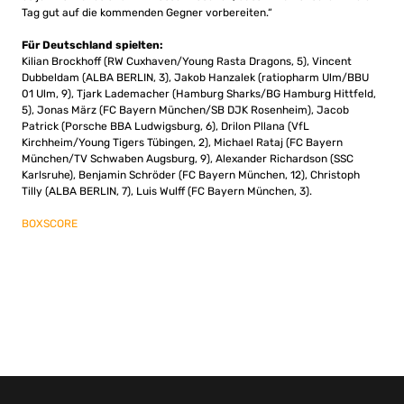
Tag gut auf die kommenden Gegner vorbereiten.“
Für Deutschland spielten:
Kilian Brockhoff (RW Cuxhaven/Young Rasta Dragons, 5), Vincent
Dubbeldam (ALBA BERLIN, 3), Jakob Hanzalek (ratiopharm Ulm/BBU
01 Ulm, 9), Tjark Lademacher (Hamburg Sharks/BG Hamburg Hittfeld,
5), Jonas März (FC Bayern München/SB DJK Rosenheim), Jacob
Patrick (Porsche BBA Ludwigsburg, 6), Drilon Pllana (VfL
Kirchheim/Young Tigers Tübingen, 2), Michael Rataj (FC Bayern
München/TV Schwaben Augsburg, 9), Alexander Richardson (SSC
Karlsruhe), Benjamin Schröder (FC Bayern München, 12), Christoph
Tilly (ALBA BERLIN, 7), Luis Wulff (FC Bayern München, 3).
BOXSCORE