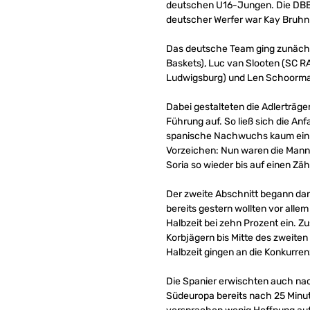
deutschen U16-Jungen. Die DBB-A
deutscher Werfer war Kay Bruhnk
Das deutsche Team ging zunächst
Baskets), Luc van Slooten (SC R
Ludwigsburg) und Len Schoorman
Dabei gestalteten die Adlerträg
Führung auf. So ließ sich die An
spanische Nachwuchs kaum ein w
Vorzeichen: Nun waren die Manne
Soria so wieder bis auf einen Zäh
Der zweite Abschnitt begann dan
bereits gestern wollten vor allem
Halbzeit bei zehn Prozent ein. Z
Korbjägern bis Mitte des zweite
Halbzeit gingen an die Konkurrenz
Die Spanier erwischten auch na
Südeuropa bereits nach 25 Minu