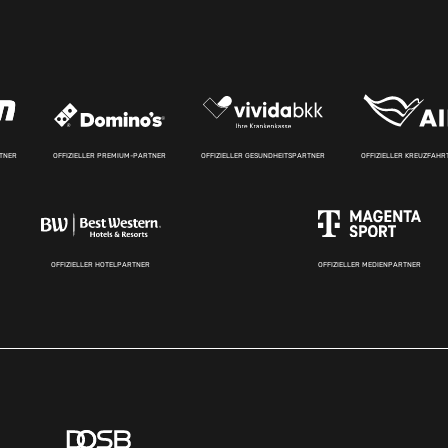
RTNER
OFFIZIELLER PREMIUM-PARTNER
OFFIZIELLER GESUNDHEITSPARTNER
OFFIZIELLER KREUZFAH
OFFIZIELLER HOTELPARTNER
OFFIZIELLER MEDIENPARTNER