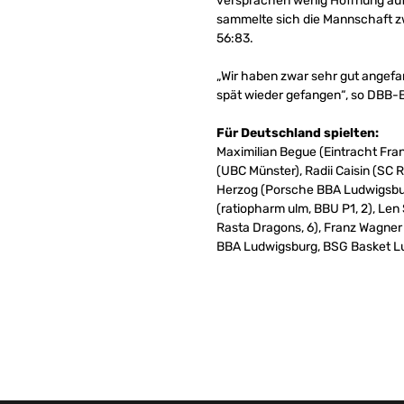
versprachen wenig Hoffnung auf 
sammelte sich die Mannschaft zw
56:83.
„Wir haben zwar sehr gut angefan
spät wieder gefangen“, so DBB-B
Für Deutschland spielten:
Maximilian Begue (Eintracht Fran
(UBC Münster), Radii Caisin (SC
Herzog (Porsche BBA Ludwigsburg
(ratiopharm ulm, BBU P1, 2), Le
Rasta Dragons, 6), Franz Wagner
BBA Ludwigsburg, BSG Basket Lu