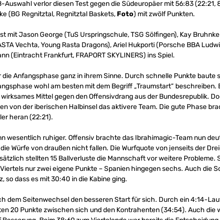
uswahl verlor diesen Test gegen die Südeuropäer mit 56:83 (22:21, 8:1
e (BG Regnitztal, Regnitztal Baskets,
Foto
) mit zwölf Punkten.
 mit Jason George (TuS Urspringschule, TSG Sölfingen), Kay Bruhnke (
ASTA Vechta, Young Rasta Dragons), Ariel Hukporti (Porsche BBA Ludw
n (Eintracht Frankfurt, FRAPORT SKYLINERS) ins Spiel.
er die Anfangsphase ganz in ihrem Sinne. Durch schnelle Punkte baute
fangsphase wohl am besten mit dem Begriff „Traumstart“ beschreiben. Bi
irksames Mittel gegen den Offensivdrang aus der Bundesrepublik. D
n von der iberischen Halbinsel das aktivere Team. Die gute Phase br
ler heran (22:21).
n wesentlich ruhiger. Offensiv brachte das Ibrahimagic-Team nun deut
 die Würfe von draußen nicht fallen. Die Wurfquote von jenseits der Dreie
usätzlich stellten 15 Ballverluste die Mannschaft vor weitere Probleme
n Viertels nur zwei eigene Punkte – Spanien hingegen sechs. Auch die 
, so dass es mit 30:40 in die Kabine ging.
ch dem Seitenwechsel den besseren Start für sich. Durch ein 4:14-La
ten 20 Punkte zwischen sich und den Kontrahenten (34:54). Auch die 