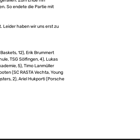
gefallen. Zum Ende hin
n. So endete die Partie mit
. Leider haben wir uns erst zu
Baskets, 12), Erik Brummert
ule, TSG Sölfingen, 4), Lukas
kademie, 5), Timo Lanmüller
Slooten (SC RASTA Vechta, Young
ers, 2), Ariel Hukporti (Porsche