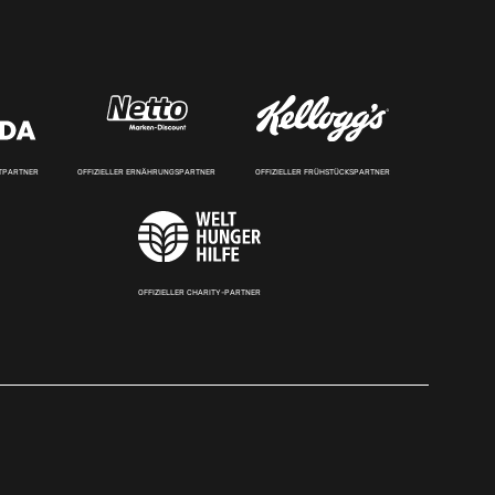
RTPARTNER
OFFIZIELLER ERNÄHRUNGSPARTNER
OFFIZIELLER FRÜHSTÜCKSPARTNER
OFFIZIELLER CHARITY-PARTNER