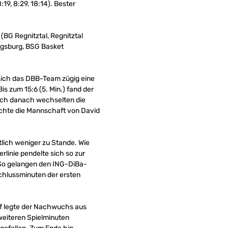
9, 8:29, 18:14). Bester
BG Regnitztal, Regnitztal
igsburg, BSG Basket
 sich das DBB-Team zügig eine
s zum 15:6 (5. Min.) fand der
och danach wechselten die
achte die Mannschaft von David
lich weniger zu Stande. Wie
rlinie pendelte sich so zur
. So gelangen den ING-DiBa-
Schlussminuten der ersten
uf legte der Nachwuchs aus
weiteren Spielminuten