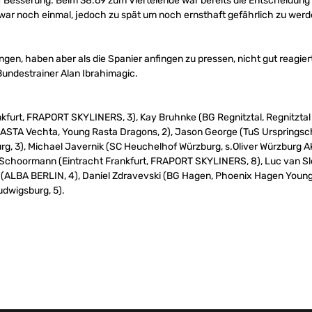
Besserung. Beim 38:69 zum Viertelende war bereits die Entscheidung 
ar noch einmal, jedoch zu spät um noch ernsthaft gefährlich zu werde
gen, haben aber als die Spanier anfingen zu pressen, nicht gut reagiert
undestrainer Alan Ibrahimagic.
kfurt, FRAPORT SKYLINERS, 3), Kay Bruhnke (BG Regnitztal, Regnitztal 
 RASTA Vechta, Young Rasta Dragons, 2), Jason George (TuS Urspringsch
, 3), Michael Javernik (SC Heuchelhof Würzburg, s.Oliver Würzburg A
n Schoormann (Eintracht Frankfurt, FRAPORT SKYLINERS, 8), Luc van 
 (ALBA BERLIN, 4), Daniel Zdravevski (BG Hagen, Phoenix Hagen Youngst
dwigsburg, 5).