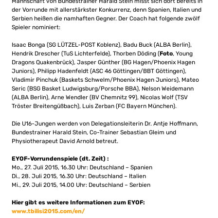
Mannschaft von Bundestrainer Harald Stein misst sich dort bereits in
der Vorrunde mit allerstärkster Konkurrenz, denn Spanien, Italien und
Serbien heißen die namhaften Gegner. Der Coach hat folgende zwölf
Spieler nominiert:
Isaac Bonga (SG LÜTZEL-POST Koblenz), Badu Buck (ALBA Berlin),
Hendrik Drescher (TuS Lichterfelde), Thorben Döding (
Foto
, Young
Dragons Quakenbrück), Jasper Günther (BG Hagen/Phoenix Hagen
Juniors), Philipp Hadenfeldt (ASC 46 Göttingen/BBT Göttingen),
Vladimir Pinchuk (Baskets Schwelm/Phoenix Hagen Juniors), Mateo
Seric (BSG Basket Ludwigsburg/Porsche BBA), Nelson Weidemann
(ALBA Berlin), Arne Wendler (BV Chemnitz 99), Nicolas Wolf (TSV
Tröster Breitengüßbach), Luis Zerban (FC Bayern München).
Die U16-Jungen werden von Delegationsleiterin Dr. Antje Hoffmann,
Bundestrainer Harald Stein, Co-Trainer Sebastian Gleim und
Physiotherapeut David Arnold betreut.
EYOF-Vorrundenspiele (dt. Zeit) :
Mo., 27. Juli 2015, 16.30 Uhr: Deutschland – Spanien
Di., 28. Juli 2015, 16.30 Uhr: Deutschland – Italien
Mi., 29. Juli 2015, 14.00 Uhr: Deutschland – Serbien
Hier gibt es weitere Informationen zum EYOF:
www.tbilisi2015.com/en/