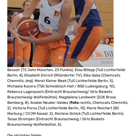
Bessoir (TS Jahn München, 23 Punkte), Elisa Billepp (TuS Lichterfelde
Berlin, 4), Elisabeth Emrich (Rhöndorfer TV), Eléa Gaba (Chemcats
Chemnitz, dnp), Meret Kleine-Beek (TuS Lichterfelde Berlin, 5),
Michaela Kucera (TSG Schwäbisch Hall / BSG Ludwigsburg, 10),
Rebecca Lagerpusch (Eintracht Braunschweig/ Girls Baskets
Braunschweig-Wolfenbüttel), Magdalena Landwehr (DJK Brose
Bamberg, 8), Anabel Neuber-Valdez (
Foto
rechts, Chemcats Chemnitz,
2), Victoria Poros (TuS Lichterfelde Berlin, 13), Marie Reichert (BC
Marburg / CVJM Kassel, 2), Marlene Schick (TuS Lichterfelde Berlin),
Tessa Strompen (Eintracht Braunschweig / Girls Baskets
Braunschweig-Wolfenbüttel, 5).
Die nächsten Spiele: