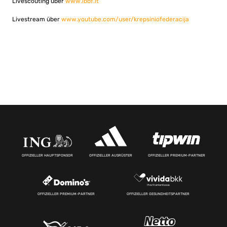
Livescouting über
www.lbbf.lt
Livestream über
www.youtube.com/user/krepsiniofederacija
OFFIZIELLER HAUPTSPONSOR
OFFIZIELLER AUSRÜSTER
OFFIZIELLER PREMIUM-PARTNER
OFFIZIELLER PREMIUM-PARTNER
OFFIZIELLER GESUNDHEITSPARTNER