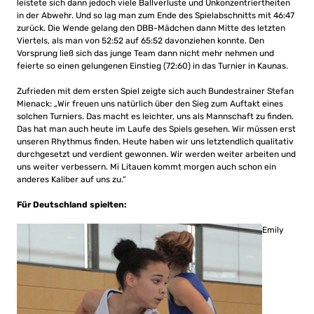
leistete sich dann jedoch viele Ballverluste und Unkonzentriertheiten
in der Abwehr. Und so lag man zum Ende des Spielabschnitts mit 46:47
zurück. Die Wende gelang den DBB-Mädchen dann Mitte des letzten
Viertels, als man von 52:52 auf 65:52 davonziehen konnte. Den
Vorsprung ließ sich das junge Team dann nicht mehr nehmen und
feierte so einen gelungenen Einstieg (72:60) in das Turnier in Kaunas.
Zufrieden mit dem ersten Spiel zeigte sich auch Bundestrainer Stefan
Mienack: „Wir freuen uns natürlich über den Sieg zum Auftakt eines
solchen Turniers. Das macht es leichter, uns als Mannschaft zu finden.
Das hat man auch heute im Laufe des Spiels gesehen. Wir müssen erst
unseren Rhythmus finden. Heute haben wir uns letztendlich qualitativ
durchgesetzt und verdient gewonnen. Wir werden weiter arbeiten und
uns weiter verbessern. Mi Litauen kommt morgen auch schon ein
anderes Kaliber auf uns zu.“
Für Deutschland spielten:
Emily