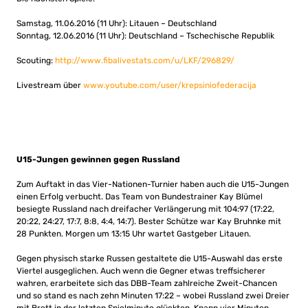
Samstag, 11.06.2016 (11 Uhr): Litauen – Deutschland
Sonntag, 12.06.2016 (11 Uhr): Deutschland – Tschechische Republik
Scouting:
http://www.fibalivestats.com/u/LKF/296829/
Livestream über
www.youtube.com/user/krepsiniofederacija
U15-Jungen gewinnen gegen Russland
Zum Auftakt in das Vier-Nationen-Turnier haben auch die U15-Jungen
einen Erfolg verbucht. Das Team von Bundestrainer Kay Blümel
besiegte Russland nach dreifacher Verlängerung mit 104:97 (17:22,
20:22, 24:27, 17:7, 8:8, 4:4, 14:7). Bester Schütze war Kay Bruhnke mit
28 Punkten. Morgen um 13:15 Uhr wartet Gastgeber Litauen.
Gegen physisch starke Russen gestaltete die U15-Auswahl das erste
Viertel ausgeglichen. Auch wenn die Gegner etwas treffsicherer
wahren, erarbeitete sich das DBB-Team zahlreiche Zweit-Chancen
und so stand es nach zehn Minuten 17:22 – wobei Russland zwei Dreier