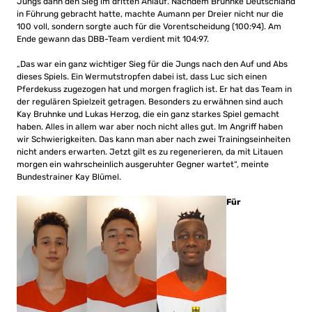
Jungs dann den Sieg im dritten Anlauf. Nachdem Bruhnke Deutschland
in Führung gebracht hatte, machte Aumann per Dreier nicht nur die
100 voll, sondern sorgte auch für die Vorentscheidung (100:94). Am
Ende gewann das DBB-Team verdient mit 104:97.
„Das war ein ganz wichtiger Sieg für die Jungs nach den Auf und Abs
dieses Spiels. Ein Wermutstropfen dabei ist, dass Luc sich einen
Pferdekuss zugezogen hat und morgen fraglich ist. Er hat das Team in
der regulären Spielzeit getragen. Besonders zu erwähnen sind auch
Kay Bruhnke und Lukas Herzog, die ein ganz starkes Spiel gemacht
haben. Alles in allem war aber noch nicht alles gut. Im Angriff haben
wir Schwierigkeiten. Das kann man aber nach zwei Trainingseinheiten
nicht anders erwarten. Jetzt gilt es zu regenerieren, da mit Litauen
morgen ein wahrscheinlich ausgeruhter Gegner wartet“, meinte
Bundestrainer Kay Blümel.
Für