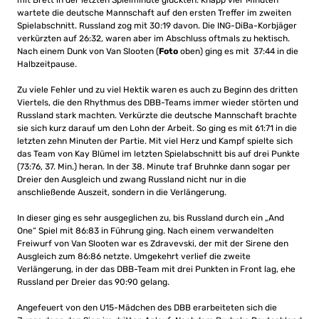
mit Brett in der letzten Spielminute glückten. Knapp vier Minuten
wartete die deutsche Mannschaft auf den ersten Treffer im zweiten
Spielabschnitt. Russland zog mit 30:19 davon. Die ING-DiBa-Korbjäger
verkürzten auf 26:32, waren aber im Abschluss oftmals zu hektisch.
Nach einem Dunk von Van Slooten (
Foto
oben) ging es mit 37:44 in die
Halbzeitpause.
Zu viele Fehler und zu viel Hektik waren es auch zu Beginn des dritten
Viertels, die den Rhythmus des DBB-Teams immer wieder störten und
Russland stark machten. Verkürzte die deutsche Mannschaft brachte
sie sich kurz darauf um den Lohn der Arbeit. So ging es mit 61:71 in die
letzten zehn Minuten der Partie. Mit viel Herz und Kampf spielte sich
das Team von Kay Blümel im letzten Spielabschnitt bis auf drei Punkte
(73:76, 37. Min.) heran. In der 38. Minute traf Bruhnke dann sogar per
Dreier den Ausgleich und zwang Russland nicht nur in die
anschließende Auszeit, sondern in die Verlängerung.
In dieser ging es sehr ausgeglichen zu, bis Russland durch ein „And
One“ Spiel mit 86:83 in Führung ging. Nach einem verwandelten
Freiwurf von Van Slooten war es Zdravevski, der mit der Sirene den
Ausgleich zum 86:86 netzte. Umgekehrt verlief die zweite
Verlängerung, in der das DBB-Team mit drei Punkten in Front lag, ehe
Russland per Dreier das 90:90 gelang.
Angefeuert von den U15-Mädchen des DBB erarbeiteten sich die