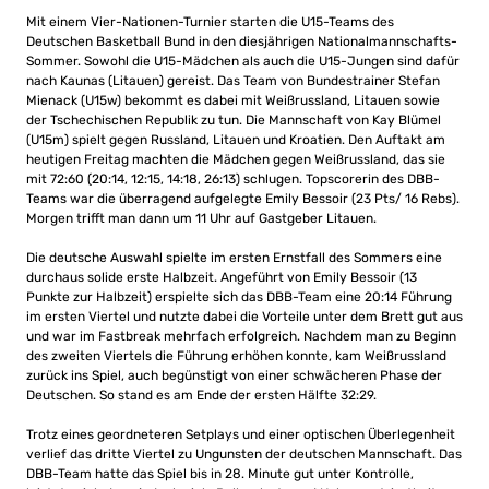
Mit einem Vier-Nationen-Turnier starten die U15-Teams des
Deutschen Basketball Bund in den diesjährigen Nationalmannschafts-
Sommer. Sowohl die U15-Mädchen als auch die U15-Jungen sind dafür
nach Kaunas (Litauen) gereist. Das Team von Bundestrainer Stefan
Mienack (U15w) bekommt es dabei mit Weißrussland, Litauen sowie
der Tschechischen Republik zu tun. Die Mannschaft von Kay Blümel
(U15m) spielt gegen Russland, Litauen und Kroatien. Den Auftakt am
heutigen Freitag machten die Mädchen gegen Weißrussland, das sie
mit 72:60 (20:14, 12:15, 14:18, 26:13) schlugen. Topscorerin des DBB-
Teams war die überragend aufgelegte Emily Bessoir (23 Pts/ 16 Rebs).
Morgen trifft man dann um 11 Uhr auf Gastgeber Litauen.
Die deutsche Auswahl spielte im ersten Ernstfall des Sommers eine
durchaus solide erste Halbzeit. Angeführt von Emily Bessoir (13
Punkte zur Halbzeit) erspielte sich das DBB-Team eine 20:14 Führung
im ersten Viertel und nutzte dabei die Vorteile unter dem Brett gut aus
und war im Fastbreak mehrfach erfolgreich. Nachdem man zu Beginn
des zweiten Viertels die Führung erhöhen konnte, kam Weißrussland
zurück ins Spiel, auch begünstigt von einer schwächeren Phase der
Deutschen. So stand es am Ende der ersten Hälfte 32:29.
Trotz eines geordneteren Setplays und einer optischen Überlegenheit
verlief das dritte Viertel zu Ungunsten der deutschen Mannschaft. Das
DBB-Team hatte das Spiel bis in 28. Minute gut unter Kontrolle,