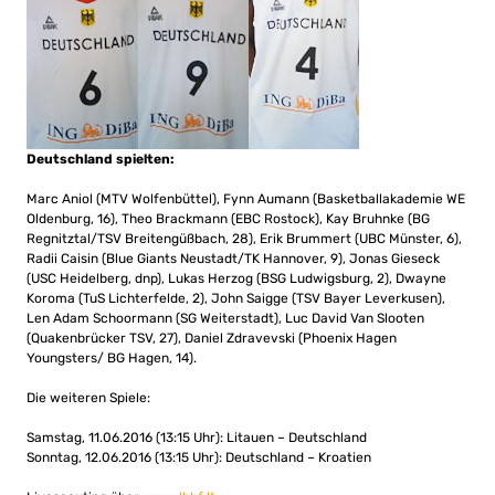
Deutschland spielten:
Marc Aniol (MTV Wolfenbüttel), Fynn Aumann (Basketballakademie WE
Oldenburg, 16), Theo Brackmann (EBC Rostock), Kay Bruhnke (BG
Regnitztal/TSV Breitengüßbach, 28), Erik Brummert (UBC Münster, 6),
Radii Caisin (Blue Giants Neustadt/TK Hannover, 9), Jonas Gieseck
(USC Heidelberg, dnp), Lukas Herzog (BSG Ludwigsburg, 2), Dwayne
Koroma (TuS Lichterfelde, 2), John Saigge (TSV Bayer Leverkusen),
Len Adam Schoormann (SG Weiterstadt), Luc David Van Slooten
(Quakenbrücker TSV, 27), Daniel Zdravevski (Phoenix Hagen
Youngsters/ BG Hagen, 14).
Die weiteren Spiele:
Samstag, 11.06.2016 (13:15 Uhr): Litauen – Deutschland
Sonntag, 12.06.2016 (13:15 Uhr): Deutschland – Kroatien