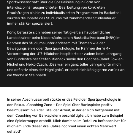
Sportwissenschaft über die Spezialisierung in Form von
interdisziplinär ausgerichteter Bearbeitung von konkreten
Praxisfragen bis hin zu individualisierten Programmen im Basketball
wurden die Inhalte des Studiums mit zunehmender Studiendauer
immer stärker spezialisiert.
König befasste sich neben seiner Tätigkeit als hauptamtlicher
Landestrainer beim Niedersächsischen Basketballverband (NBV) im
Rahmen des Studiums unter anderem mit Themen wie der
Bewegungslehre oder Sportpsychologie. Im Rahmen der WM-
Vorbereitung der U17-Mädchen hospitierte er zudem beim Lehrgang
von Bundestrainer Stefan Mienack sowie den Coaches Janet Fowler-
Michel und Heiko Czach. „Das war ein ganz toller Lehrgang für mich
und definitiv eines der Highlights“, erinnert sich König gerne zurück an
die Woche in Steinbach.
In seiner Abschlussarbeit rückte er das Feld der Sportpsychologie in
den Fokus. „Coaching Zone – Das Spiel über Bankspieler positiv
beeinflussen“ hieß der Titel der Arbeit, in der er sich tiefgehend mit
dem Coaching von Bankspielern beschäftigte: „Ich habe zum Beispiel
eine Spielermappe erstellt. Mich damit so im Detail zu befassen hat für
mich am Ende dieser drei Jahre nochmal einen echten Mehrwert
gehabt!“