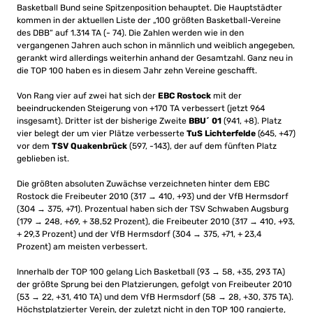
Basketball Bund seine Spitzenposition behauptet. Die Hauptstädter
kommen in der aktuellen Liste der „100 größten Basketball-Vereine
des DBB“ auf 1.314 TA (- 74). Die Zahlen werden wie in den
vergangenen Jahren auch schon in männlich und weiblich angegeben,
gerankt wird allerdings weiterhin anhand der Gesamtzahl. Ganz neu in
die TOP 100 haben es in diesem Jahr zehn Vereine geschafft.
Von Rang vier auf zwei hat sich der
EBC Rostock
mit der
beeindruckenden Steigerung von +170 TA verbessert (jetzt 964
insgesamt). Dritter ist der bisherige Zweite
BBU´ 01
(941, +8). Platz
vier belegt der um vier Plätze verbesserte
TuS Lichterfelde
(645, +47)
vor dem
TSV Quakenbrück
(597, -143), der auf dem fünften Platz
geblieben ist.
Die größten absoluten Zuwächse verzeichneten hinter dem EBC
Rostock die Freibeuter 2010 (317 → 410, +93) und der VfB Hermsdorf
(304 → 375, +71). Prozentual haben sich der TSV Schwaben Augsburg
(179 → 248, +69, + 38,52 Prozent), die Freibeuter 2010 (317 → 410, +93,
+ 29,3 Prozent) und der VfB Hermsdorf (304 → 375, +71, + 23,4
Prozent) am meisten verbessert.
Innerhalb der TOP 100 gelang Lich Basketball (93 → 58, +35, 293 TA)
der größte Sprung bei den Platzierungen, gefolgt von Freibeuter 2010
(53 → 22, +31, 410 TA) und dem VfB Hermsdorf (58 → 28, +30, 375 TA).
Höchstplatzierter Verein, der zuletzt nicht in den TOP 100 rangierte,