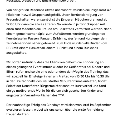
Neustadt, Diespeck und Emskirchen beworben.
Von der großen Resonanz etwas überrascht, wurden die insgesamt 49
Mädchen in zwei Gruppen aufgeteilt. Unter Berücksichtigung von
Freundschaften waren zunächst die jüngeren Mädchen dran und ab
12:00 Uhr dann die etwas älteren. So konnte in je fünf Gruppen mit
circa fünf Mädchen die Freude am Basketball vermittelt werden. Nach
einem gemeinsamen Spiel zum Aufwärmen, wurden grundlegende
Kenntnisse im Passen, Fangen, Dribbling, Werfen und Korbleger den
Teilnehmerinnen näher gebracht. Zum Ende wurden alle Kinder vom
DBB mit einem Basketball, einem T-Shirt und einem Rucksack
ausgestattet.
Wir hoffen natürlich, dass die Utensilien daheim die Erinnerung an
dieses gelungene Event immer wieder ins Gedächtnis bei Kindern und
Eltern rufen und so die eine oder andere den Weg in das Training, das
wir speziell für Einsteigerinnen am Freitag von 15:30 Uhr bis 16:30 Uhr
in der Dreifachhalle des Neustädter Schulzentrums anbieten, findet.
Selbst der Neustädter Bürgermeister schaute kurz vorbei und fand
einige motiverende Worte für die um sich gescharten Kinder und
engagierten Verantwortlichen des TTV.
Der nachhaltige Erfolg des Girlsdays wird sich wohl erst im September
evaluieren lassen, wobei wir uns schon über die erste Anmeldung
freuen durften.