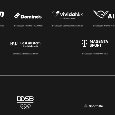
RTNER
OFFIZIELLER PREMIUM-PARTNER
OFFIZIELLER GESUNDHEITSPARTNER
OFFIZIELLER KREUZFAH
OFFIZIELLER HOTELPARTNER
OFFIZIELLER MEDIENPARTNER