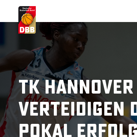
Suchvorschläge
Lorem Ipsum
Dolor Sit
Amet Valputo
TK Hannover
verteidigen
Pokal erfol