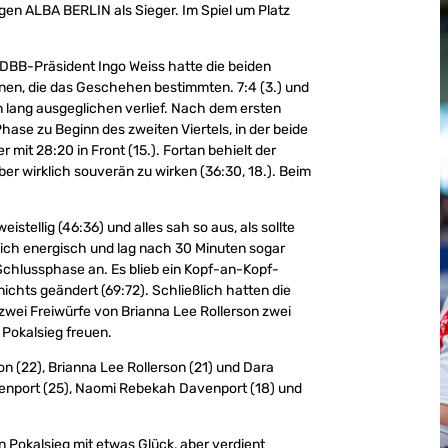
gen ALBA BERLIN als Sieger. Im Spiel um Platz
BB-Präsident Ingo Weiss hatte die beiden
nnen, die das Geschehen bestimmten. 7:4 (3.) und
en lang ausgeglichen verlief. Nach dem ersten
Phase zu Beginn des zweiten Viertels, in der beide
it 28:20 in Front (15.). Fortan behielt der
er wirklich souverän zu wirken (36:30, 18.). Beim
stellig (46:36) und alles sah so aus, als sollte
ich energisch und lag nach 30 Minuten sogar
 Schlussphase an. Es blieb ein Kopf-an-Kopf-
ichts geändert (69:72). Schließlich hatten die
wei Freiwürfe von Brianna Lee Rollerson zwei
Pokalsieg freuen.
n (22), Brianna Lee Rollerson (21) und Dara
venport (25), Naomi Rebekah Davenport (18) und
.
 Pokalsieg mit etwas Glück, aber verdient