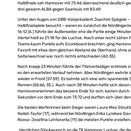
Halbfinale sah Hannover mit 73:46 überraschend deutlich ge
drei gewann ALBA gegen Saarlouis mit 83:69.
Unter den Augen von DBB-Vizepräsident Joachim Spägele – D
Halbfinalspiele besucht – waren es zunächst die Nördlingeri
16:12 (6.) führte der Außenseiter, ehe die Partie einige Minut
Viertel hieß es 21:18 für die Luchse. Nach einer recht zähen 
Teams kaum Punkte aufs Scoreboard brachten, ging Hannover m
Favorit mit etwa dem gleichen Abstand die Oberhand, ohne ab
Seitenwechsel war noch nichts entschieden (40:35).
Nach knapp 23 Minuten führte der Titelverteidiger erstmals zwei
es den erwarteten Verlauf nehmen. Aber Nördlingen wehrte s
wieder in Front (57:59). Es bahnte sich eine sehr spannende
Rennen (65:66, 35.). Auch nach 38 Minuten hatte sich daran n
Hannoveranerinnen das bessere Ende für sich, kamen durch z
Sekunden vor dem Ende zum 73:72 und durften sich über den 
Die besten Werferinnen beim Sieger waren Laura Miss Stockto
Nailah Taylor (17), während bei Nördlingen Erika Lyndsee Da
Roosa-Josefina Lehtoranta (11) die meisten Punkte erzielten
„Herzlichen Glückwunsch an die TK Hannover Luchse, die den