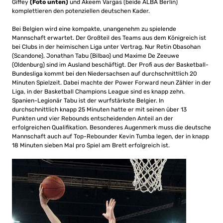
Giffey
(Foto unten)
und Akeem Vargas (beide ALBA Berlin)
komplettieren den potenziellen deutschen Kader.
Bei Belgien wird eine kompakte, unangenehm zu spielende
Mannschaft erwartet. Der Großteil des Teams aus dem Königreich ist
bei Clubs in der heimischen Liga unter Vertrag. Nur Retin Obasohan
(Scandone), Jonathan Tabu (Bilbao) und Maxime De Zeeuwe
(Oldenburg) sind im Ausland beschäftigt. Der Profi aus der Basketball-
Bundesliga kommt bei den Niedersachsen auf durchschnittlich 20
Minuten Spielzeit. Dabei machte der Power Forward neun Zähler in der
Liga, in der Basketball Champions League sind es knapp zehn.
Spanien-Legionär Tabu ist der wurfstärkste Belgier. In
durchschnittlich knapp 25 Minuten hatte er mit seinen über 13
Punkten und vier Rebounds entscheidenden Anteil an der
erfolgreichen Qualifikation. Besonderes Augenmerk muss die deutsche
Mannschaft auch auf Top-Rebounder Kevin Tumba legen, der in knapp
18 Minuten sieben Mal pro Spiel am Brett erfolgreich ist.