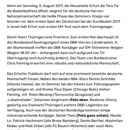
Wenn am Samstag, 5. August 2017, die Messehalle Erfurt die Tore für
die Basketballfans öffnet, beginnt für die deutsche Herren-
Nationalmannschaft die heiße Phase des Sommers. Knapp vier
Wochen vor dem ersten Spiel der Deutschen bei der EuroBasket 2017
in Israel lädt Erfurt zum ersten EM-Test nach dem Trainingslager.
Damit feiert Thüringen eine Premiere: Zum ersten Mal überhaupt ist
das Bundesland Austragungsort eines DBB-Herren-Länderspiels. In
der Blumenstadt treffen die DBB-Korbjäger auf EM-Teilnehmer Belgien
(Beginn 18.00 Uhr – Anfangszeit kann sich aufgrund von TV-
Übertragung noch kurzfristig ändern). Das Team von Bundestrainer
Chris Fleming erwartet eine robuste und reboundstarke Mannschaft.
Das Erfurter Publikum darf sich auf eine prominent besetzte deutsche
Mannschaft freuen. Neben den beiden NBA-Stars Dennis Schröder
(Atlanta Hawks), der im Sommer bei den Hawks zum Führungsspieler
aufgestiegen ist, und Rookie Paul Zipser (Chicago Bulls) stehen
Fleming mit Robin Benzing (Tecnyconta Saragossa) und
„Lokalmatador“ Johannes Voigtmann (
Foto oben
, Baskonia Vitoria,
gebürtig aus Eisenach/Thüringen) weitere DBB-Legionäre zur
Verfügung. Auch aus der deutschen Bundesliga kommen einige
vielversprechende Korbjäger. Daniel Theis
(Foto ganz unten)
, Maodo
Lo, Patrick Heckmann (alle Brose Bamberg), Danilo Barthel, Maximilian
Kleber und Maik Zirbes (alle FC Bayern München) oder auch Niels