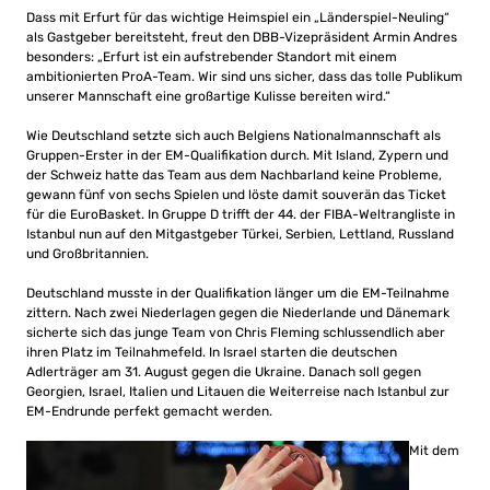
Dass mit Erfurt für das wichtige Heimspiel ein „Länderspiel-Neuling“
als Gastgeber bereitsteht, freut den DBB-Vizepräsident Armin Andres
besonders: „Erfurt ist ein aufstrebender Standort mit einem
ambitionierten ProA-Team. Wir sind uns sicher, dass das tolle Publikum
unserer Mannschaft eine großartige Kulisse bereiten wird.“
Wie Deutschland setzte sich auch Belgiens Nationalmannschaft als
Gruppen-Erster in der EM-Qualifikation durch. Mit Island, Zypern und
der Schweiz hatte das Team aus dem Nachbarland keine Probleme,
gewann fünf von sechs Spielen und löste damit souverän das Ticket
für die EuroBasket. In Gruppe D trifft der 44. der FIBA-Weltrangliste in
Istanbul nun auf den Mitgastgeber Türkei, Serbien, Lettland, Russland
und Großbritannien.
Deutschland musste in der Qualifikation länger um die EM-Teilnahme
zittern. Nach zwei Niederlagen gegen die Niederlande und Dänemark
sicherte sich das junge Team von Chris Fleming schlussendlich aber
ihren Platz im Teilnahmefeld. In Israel starten die deutschen
Adlerträger am 31. August gegen die Ukraine. Danach soll gegen
Georgien, Israel, Italien und Litauen die Weiterreise nach Istanbul zur
EM-Endrunde perfekt gemacht werden.
Mit dem