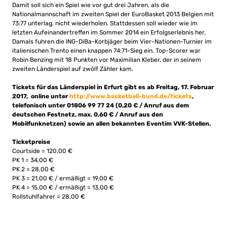
Damit soll sich ein Spiel wie vor gut drei Jahren, als die
Nationalmannschaft im zweiten Spiel der EuroBasket 2013 Belgien mit
73:77 unterlag, nicht wiederholen. Stattdessen soll wieder wie im
letzten Aufeinandertreffen im Sommer 2014 ein Erfolgserlebnis her.
Damals fuhren die ING-DiBa-Korbjäger beim Vier-Nationen-Turnier im
italienischen Trento einen knappen 74:71-Sieg ein. Top-Scorer war
Robin Benzing mit 18 Punkten vor Maximilian Kleber, der in seinem
zweiten Länderspiel auf zwölf Zähler kam.
Tickets für das Länderspiel in Erfurt gibt es ab Freitag, 17. Februar
2017, online unter
http://www.basketball-bund.de/tickets
,
telefonisch unter 01806 99 77 24 (0,20 € / Anruf aus dem
deutschen Festnetz, max. 0,60 € / Anruf aus den
Mobilfunknetzen) sowie an allen bekannten Eventim VVK-Stellen.
Ticketpreise
Courtside = 120,00 €
PK 1 = 34,00 €
PK 2 = 28,00 €
PK 3 = 21,00 € / ermäßigt = 19,00 €
PK 4 = 15,00 € / ermäßigt = 13,00 €
Rollstuhlfahrer = 28,00 €