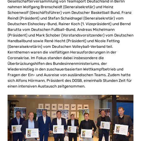
Gesellschafterversammlung von Teamsport Deutschland in Berlin
nahmen Wolfgang Brenscheidt (Generalsekretär) und Heinz
Schoenwolf (Geschäftsführer) vom Deutscher Basketball Bund, Franz
Reindl (Präsident) und Stefan Schaidnagel (Generalsekretär) vom
Deutschen Eishockey-Bund, Rainer Koch (1. Vizepräsident) und Bernd
Barutta vom Deutschen Fußball-Bund, Andreas Michelmann
(Präsident) und Mark Schober (Vorstandsvorsitzender) vom Deutschen
Handballbund sowie René Hecht (Präsident) und Nicole Fetting
(Generalsekretärin) vom Deutschen Volleyball-Verband teil.
Kernthemen waren die vielfältigen Herausforderungen in der
Coronakrise. Im Fokus standen dabei insbesondere die
Überbrückungshilfen des Bundesinnenministeriums, der
Wiedereinstieg in den zuschauerbasierten Wettkampfbetrieb und
Fragen der Ein- und Ausreise von ausländischen Teams. Zudem hatte
sich Alfons Hörmann, Präsident des DOSB, eineinhalb Stunden Zeit für
einen intensiven Austausch zeitgenommen.