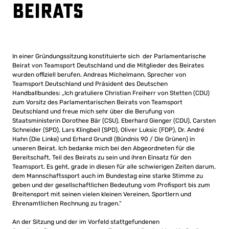
Beirats
In einer Gründungssitzung konstituierte sich der Parlamentarische
Beirat von Teamsport Deutschland und die Mitglieder des Beirates
wurden offiziell berufen. Andreas Michelmann, Sprecher von
Teamsport Deutschland und Präsident des Deutschen
Handballbundes: „Ich gratuliere Christian Freiherr von Stetten (CDU)
zum Vorsitz des Parlamentarischen Beirats von Teamsport
Deutschland und freue mich sehr über die Berufung von
Staatsministerin Dorothee Bär (CSU), Eberhard Gienger (CDU), Carsten
Schneider (SPD), Lars Klingbeil (SPD), Oliver Luksic (FDP), Dr. André
Hahn (Die Linke) und Erhard Grundl (Bündnis 90 / Die Grünen) in
unseren Beirat. Ich bedanke mich bei den Abgeordneten für die
Bereitschaft, Teil des Beirats zu sein und ihren Einsatz für den
Teamsport. Es geht, grade in diesen für alle schwierigen Zeiten darum,
dem Mannschaftssport auch im Bundestag eine starke Stimme zu
geben und der gesellschaftlichen Bedeutung vom Profisport bis zum
Breitensport mit seinen vielen kleinen Vereinen, Sportlern und
Ehrenamtlichen Rechnung zu tragen.“
An der Sitzung und der im Vorfeld stattgefundenen