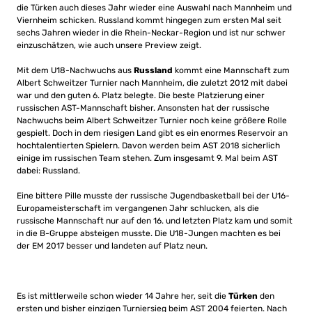
die Türken auch dieses Jahr wieder eine Auswahl nach Mannheim und
Viernheim schicken. Russland kommt hingegen zum ersten Mal seit
sechs Jahren wieder in die Rhein-Neckar-Region und ist nur schwer
einzuschätzen, wie auch unsere Preview zeigt.
Mit dem U18-Nachwuchs aus
Russland
kommt eine Mannschaft zum
Albert Schweitzer Turnier nach Mannheim, die zuletzt 2012 mit dabei
war und den guten 6. Platz belegte. Die beste Platzierung einer
russischen AST-Mannschaft bisher. Ansonsten hat der russische
Nachwuchs beim Albert Schweitzer Turnier noch keine größere Rolle
gespielt. Doch in dem riesigen Land gibt es ein enormes Reservoir an
hochtalentierten Spielern. Davon werden beim AST 2018 sicherlich
einige im russischen Team stehen. Zum insgesamt 9. Mal beim AST
dabei: Russland.
Eine bittere Pille musste der russische Jugendbasketball bei der U16-
Europameisterschaft im vergangenen Jahr schlucken, als die
russische Mannschaft nur auf den 16. und letzten Platz kam und somit
in die B-Gruppe absteigen musste. Die U18-Jungen machten es bei
der EM 2017 besser und landeten auf Platz neun.
Es ist mittlerweile schon wieder 14 Jahre her, seit die
Türken
den
ersten und bisher einzigen Turniersieg beim AST 2004 feierten. Nach