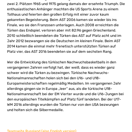
zwei 2. Plätzen 1965 und 1975 gelang damals der ersehnte Triumph. Die
enthusiastischen Anhänger machten die US Sports Arena zu einem
Tollhaus und feierten den großen Erfolg mit einer zuvor kaum
gekannten Begeisterung. Beim AST 2006 kamen sie wieder bis ins
Finale, wo sie den Franzosen unterlagen. Auch 2008 erreichten die
Türken das Endspiel, verloren aber mit 82:96 gegen Griechenland.
2010 schließlich beendeten die Türken das AST auf Platz acht und im
Jahr 2012 bezwangen sie die Deutschen im kleinen Finale. Beim AST
2014 kamen die einmal mehr frenetisch unterstützten Türken auf
Platz vier, das AST 2016 beendeten sie auf dem sechsten Rang.
Wer die Entwicklung des türkischen Nachwuchsbasketballs in den
vergangenen Jahren verfolgt hat, der weiß, dass es wieder ganz
schwer wird die Türken zu bezwingen. Türkische Nachwuchs-
Nationalmannschaften holen sich bei den U16- und U18-
Europameisterschaften regelmäßig Medaillen. Im vergangenen Jahr
allerdings gingen sie in Europa „leer“ aus, als die türkische U18-
Nationalmannschaft bei der EM Vierter wurde und die U16-Jungen bei
den europäischen Titelkämpfen auf Platz fünf landeten. Bei der U17-
WM 2016 allerdings wurden die Türken nur von den USA bezwungen
und holten sich die Silbermedaille.
Teamseite Russland (also English version)