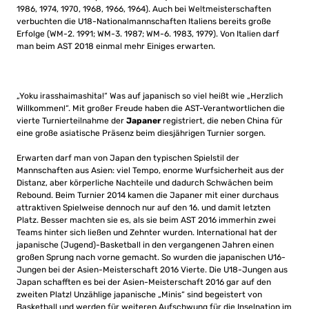
1986, 1974, 1970, 1968, 1966, 1964). Auch bei Weltmeisterschaften
verbuchten die U18-Nationalmannschaften Italiens bereits große
Erfolge (WM-2. 1991; WM-3. 1987; WM-6. 1983, 1979). Von Italien darf
man beim AST 2018 einmal mehr Einiges erwarten.
„Yoku irasshaimashita!“ Was auf japanisch so viel heißt wie „Herzlich
Willkommen!“. Mit großer Freude haben die AST-Verantwortlichen die
vierte Turnierteilnahme der
Japaner
registriert, die neben China für
eine große asiatische Präsenz beim diesjährigen Turnier sorgen.
Erwarten darf man von Japan den typischen Spielstil der
Mannschaften aus Asien: viel Tempo, enorme Wurfsicherheit aus der
Distanz, aber körperliche Nachteile und dadurch Schwächen beim
Rebound. Beim Turnier 2014 kamen die Japaner mit einer durchaus
attraktiven Spielweise dennoch nur auf den 16. und damit letzten
Platz. Besser machten sie es, als sie beim AST 2016 immerhin zwei
Teams hinter sich ließen und Zehnter wurden. International hat der
japanische (Jugend)-Basketball in den vergangenen Jahren einen
großen Sprung nach vorne gemacht. So wurden die japanischen U16-
Jungen bei der Asien-Meisterschaft 2016 Vierte. Die U18-Jungen aus
Japan schafften es bei der Asien-Meisterschaft 2016 gar auf den
zweiten Platz! Unzählige japanische „Minis“ sind begeistert von
Basketball und werden für weiteren Aufschwung für die Inselnation im