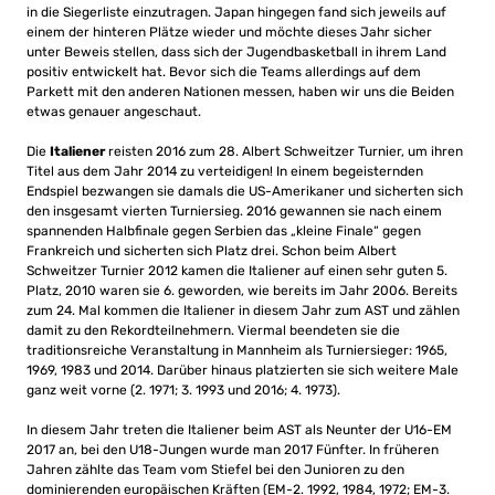
in die Siegerliste einzutragen. Japan hingegen fand sich jeweils auf
einem der hinteren Plätze wieder und möchte dieses Jahr sicher
unter Beweis stellen, dass sich der Jugendbasketball in ihrem Land
positiv entwickelt hat. Bevor sich die Teams allerdings auf dem
Parkett mit den anderen Nationen messen, haben wir uns die Beiden
etwas genauer angeschaut.
Die
Italiener
reisten 2016 zum 28. Albert Schweitzer Turnier, um ihren
Titel aus dem Jahr 2014 zu verteidigen! In einem begeisternden
Endspiel bezwangen sie damals die US-Amerikaner und sicherten sich
den insgesamt vierten Turniersieg. 2016 gewannen sie nach einem
spannenden Halbfinale gegen Serbien das „kleine Finale“ gegen
Frankreich und sicherten sich Platz drei. Schon beim Albert
Schweitzer Turnier 2012 kamen die Italiener auf einen sehr guten 5.
Platz, 2010 waren sie 6. geworden, wie bereits im Jahr 2006. Bereits
zum 24. Mal kommen die Italiener in diesem Jahr zum AST und zählen
damit zu den Rekordteilnehmern. Viermal beendeten sie die
traditionsreiche Veranstaltung in Mannheim als Turniersieger: 1965,
1969, 1983 und 2014. Darüber hinaus platzierten sie sich weitere Male
ganz weit vorne (2. 1971; 3. 1993 und 2016; 4. 1973).
In diesem Jahr treten die Italiener beim AST als Neunter der U16-EM
2017 an, bei den U18-Jungen wurde man 2017 Fünfter. In früheren
Jahren zählte das Team vom Stiefel bei den Junioren zu den
dominierenden europäischen Kräften (EM-2. 1992, 1984, 1972; EM-3.