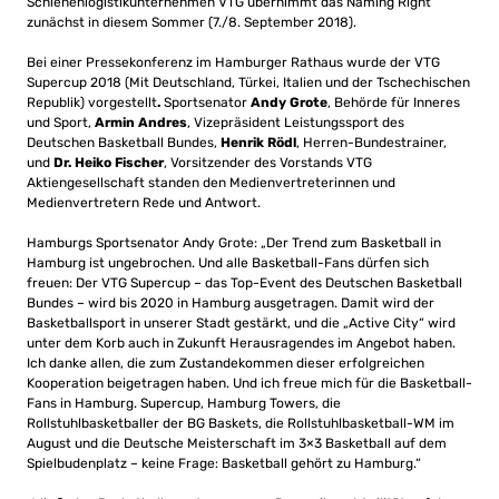
Schienenlogistikunternehmen VTG übernimmt das Naming Right
zunächst in diesem Sommer (7./8. September 2018).
Bei einer Pressekonferenz im Hamburger Rathaus wurde der VTG
Supercup 2018 (Mit Deutschland, Türkei, Italien und der Tschechischen
Republik) vorgestellt
.
Sportsenator
Andy Grote
, Behörde für Inneres
und Sport,
Armin Andres
, Vizepräsident Leistungssport des
Deutschen Basketball Bundes,
Henrik Rödl
, Herren-Bundestrainer,
und
Dr. Heiko Fischer
, Vorsitzender des Vorstands VTG
Aktiengesellschaft standen den Medienvertreterinnen und
Medienvertretern Rede und Antwort.
Hamburgs Sportsenator Andy Grote: „Der Trend zum Basketball in
Hamburg ist ungebrochen. Und alle Basketball-Fans dürfen sich
freuen: Der VTG Supercup – das Top-Event des Deutschen Basketball
Bundes – wird bis 2020 in Hamburg ausgetragen. Damit wird der
Basketballsport in unserer Stadt gestärkt, und die „Active City“ wird
unter dem Korb auch in Zukunft Herausragendes im Angebot haben.
Ich danke allen, die zum Zustandekommen dieser erfolgreichen
Kooperation beigetragen haben. Und ich freue mich für die Basketball-
Fans in Hamburg. Supercup, Hamburg Towers, die
Rollstuhlbasketballer der BG Baskets, die Rollstuhlbasketball-WM im
August und die Deutsche Meisterschaft im 3×3 Basketball auf dem
Spielbudenplatz – keine Frage: Basketball gehört zu Hamburg.“