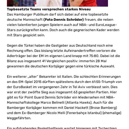
Topbesetzte Teams versprechen starkes Niveau
Das Hamburger Publikum darf sich dabei auf eine topbesetzte
deutsche Mannschaft
(Foto Dennis Schröder)
freuen, die neben
vielen talentierten jungen Spielern auch auf NBA- und EuroLeague-
Stars zurückgreifen kann. Doch auch die gegnerischen Kader werden
mit Stars gespickt sein.
Gegen die Türkei haben die Gastgeber aus Deutschland noch eine
Rechnung offen. Das bislang letzte Aufeinandertreffen verloren die
Adlerträger bei der EM im eigenen Land knapp mit 75:80. Dabei ist die
Bilanz aus insgesamt 41 Vergleichen positiv: immerhin 28 Mal
gewannen die deutschen Korbjäger gegen eine türkische Auswahl.
Ein weiterer „alter“ Bekannter ist Italien. Die schlechten Erinnerungen
an das EM-Spiel 2015 dürften spätestens durch den 61:55-Triumph von
der EuroBasket im vergangenen Jahr in Tel Aviv verblasst sein. Dies
war erst der zwölfte Sieg aus insgesamt 63 gespielten Partien. Hier
gibt es für Point Guard Dennis Schröder ein Wiedersehen mit NBA-
Mannschaftskollege Marco Belinelli (Atlanta Hawks). Auch für die
Bamberger Korbjäger kommen mit Daniel Hackett (Brose Bamberg)
und dem Ex-Bamberger Nicolo Melli (Fenerbahçe Istanbul) (ehemalige)
Weggefährten.
Ein aufstrebendes Basketballteam wartet hingegen mit Tschechien