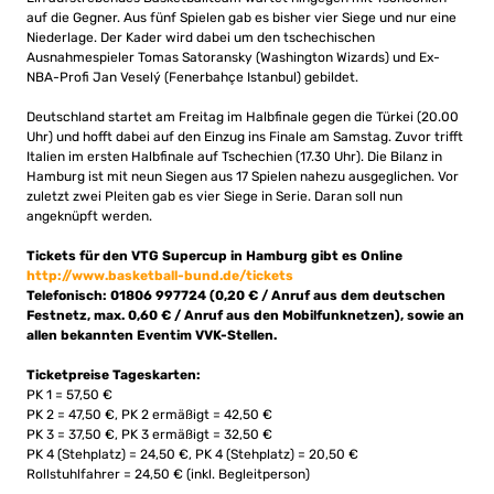
auf die Gegner. Aus fünf Spielen gab es bisher vier Siege und nur eine
Niederlage. Der Kader wird dabei um den tschechischen
Ausnahmespieler Tomas Satoransky (Washington Wizards) und Ex-
NBA-Profi Jan Veselý (Fenerbahçe Istanbul) gebildet.
Deutschland startet am Freitag im Halbfinale gegen die Türkei (20.00
Uhr) und hofft dabei auf den Einzug ins Finale am Samstag. Zuvor trifft
Italien im ersten Halbfinale auf Tschechien (17.30 Uhr). Die Bilanz in
Hamburg ist mit neun Siegen aus 17 Spielen nahezu ausgeglichen. Vor
zuletzt zwei Pleiten gab es vier Siege in Serie. Daran soll nun
angeknüpft werden.
Tickets für den VTG Supercup in Hamburg gibt es Online
http://www.basketball-bund.de/tickets
Telefonisch: 01806 997724 (0,20 € / Anruf aus dem deutschen
Festnetz, max. 0,60 € / Anruf aus den Mobilfunknetzen), sowie an
allen bekannten Eventim VVK-Stellen.
Ticketpreise Tageskarten:
PK 1 = 57,50 €
PK 2 = 47,50 €, PK 2 ermäßigt = 42,50 €
PK 3 = 37,50 €, PK 3 ermäßigt = 32,50 €
PK 4 (Stehplatz) = 24,50 €, PK 4 (Stehplatz) = 20,50 €
Rollstuhlfahrer = 24,50 € (inkl. Begleitperson)