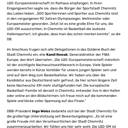
U20-Europameisterschaft im Rathaus empfangen. In ihren
Eingangsworten sagte sie, dass die Bürger der Sportstadt Chemnitz
das Leben lieben. „500 Sportlerinnen und Sportler aus Chemnitz sind
in den vergangenen 90 Jahren Olympiasieger, Weltmeister oder
Europameister geworden. Jetzt ist es eine große Ehre für uns, die
U20-EM auszurichten. In Chemnitz ist Basketball die lauteste
Hallensportart, ich glaube, dass man das schon merken konnte“, so die
OB.
Im Anschluss trugen sich alle Delegationen in das Goldene Buch der
Stadt Chemnitz ein, ehe
Kamil Nowak
, Generaldirektor der FIBA
Europe, das Wort übernahm: „Die U20-Europameisterschaft männlich
ist der wichtigste Nachwuchswettbewerb in Europa. Viele Spieler
werden bereits in Kürze Vorbilder für unsere jungen Spieler sein und
sind auf dem Weg zum Basketballstar. Wir haben uns über die
Kandidatur aus Deutschland sehr gefreut, da hier schon längere Zeit
keine Nachwuchs-EM mehr stattgefunden hat. Die europäische
Basketball-Familie ist derzeit in Chemnitz, entweder live in den Hallen
oder online an den Bildschirmen. Ich freue mich auf die kommenden
Spiele und blicke voller Spannung auf das Finale.“
DBB-Präsident
Ingo Weiss
bedankte sich bei der Stadt Chemnitz für
die großartige Unterstützung seit Bewerbungsbeginn. „Es ist eine
große Freude mit den Verantwortlichen der Stadt Chemnitz
zusammenzuarbeiten. Wir fühlen uns hier sehr wohl. Die U20-EM ist