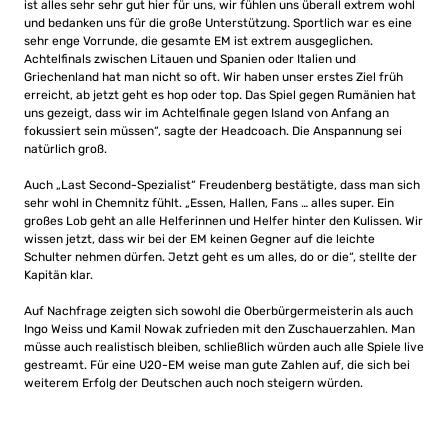
ist alles sehr sehr gut hier für uns, wir fühlen uns überall extrem wohl
und bedanken uns für die große Unterstützung. Sportlich war es eine
sehr enge Vorrunde, die gesamte EM ist extrem ausgeglichen.
Achtelfinals zwischen Litauen und Spanien oder Italien und
Griechenland hat man nicht so oft. Wir haben unser erstes Ziel früh
erreicht, ab jetzt geht es hop oder top. Das Spiel gegen Rumänien hat
uns gezeigt, dass wir im Achtelfinale gegen Island von Anfang an
fokussiert sein müssen“, sagte der Headcoach. Die Anspannung sei
natürlich groß.
Auch „Last Second-Spezialist“ Freudenberg bestätigte, dass man sich
sehr wohl in Chemnitz fühlt. „Essen, Hallen, Fans … alles super. Ein
großes Lob geht an alle Helferinnen und Helfer hinter den Kulissen. Wir
wissen jetzt, dass wir bei der EM keinen Gegner auf die leichte
Schulter nehmen dürfen. Jetzt geht es um alles, do or die“, stellte der
Kapitän klar.
Auf Nachfrage zeigten sich sowohl die Oberbürgermeisterin als auch
Ingo Weiss und Kamil Nowak zufrieden mit den Zuschauerzahlen. Man
müsse auch realistisch bleiben, schließlich würden auch alle Spiele live
gestreamt. Für eine U20-EM weise man gute Zahlen auf, die sich bei
weiterem Erfolg der Deutschen auch noch steigern würden.