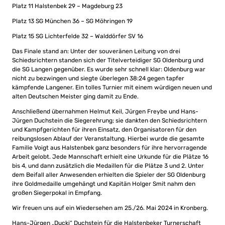
Platz 11 Halstenbek 29 – Magdeburg 23
Platz 13 SG München 36 – SG Möhringen 19
Platz 15 SG Lichterfelde 32 – Walddörfer SV 16
Das Finale stand an: Unter der souveränen Leitung von drei
Schiedsrichtern standen sich der Titelverteidiger SG Oldenburg und
die SG Langen gegenüber. Es wurde sehr schnell klar: Oldenburg war
nicht zu bezwingen und siegte überlegen 38:24 gegen tapfer
kämpfende Langener. Ein tolles Turnier mit einem würdigen neuen und
alten Deutschen Meister ging damit zu Ende.
Anschließend übernahmen Helmut Keil, Jürgen Freybe und Hans-
Jürgen Duchstein die Siegerehrung; sie dankten den Schiedsrichtern
und Kampfgerichten für ihren Einsatz, den Organisatoren für den
reibungslosen Ablauf der Veranstaltung. Hierbei wurde die gesamte
Familie Voigt aus Halstenbek ganz besonders für ihre hervorragende
Arbeit gelobt. Jede Mannschaft erhielt eine Urkunde für die Plätze 16
bis 4, und dann zusätzlich die Medaillen für die Plätze 3 und 2. Unter
dem Beifall aller Anwesenden erhielten die Spieler der SG Oldenburg
ihre Goldmedaille umgehängt und Kapitän Holger Smit nahm den
großen Siegerpokal in Empfang.
Wir freuen uns auf ein Wiedersehen am 25./26. Mai 2024 in Kronberg.
Hans-Jürgen „Ducki“ Duchstein für die Halstenbeker Turnerschaft