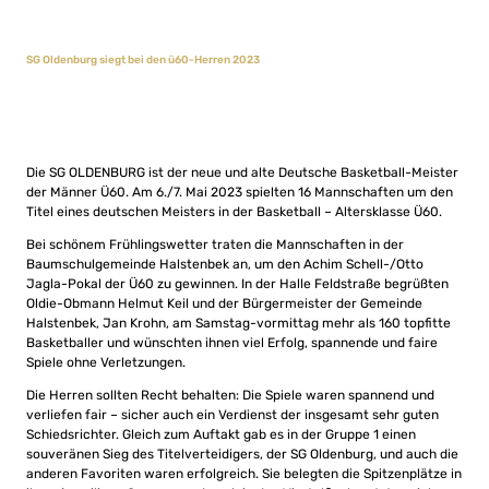
SG Oldenburg siegt bei den ü60-Herren 2023
Die SG OLDENBURG ist der neue und alte Deutsche Basketball-Meister
der Männer Ü60. Am 6./7. Mai 2023 spielten 16 Mannschaften um den
Titel eines deutschen Meisters in der Basketball – Altersklasse Ü60.
Bei schönem Frühlingswetter traten die Mannschaften in der
Baumschulgemeinde Halstenbek an, um den Achim Schell-/Otto
Jagla-Pokal der Ü60 zu gewinnen. In der Halle Feldstraße begrüßten
Oldie-Obmann Helmut Keil und der Bürgermeister der Gemeinde
Halstenbek, Jan Krohn, am Samstag-vormittag mehr als 160 topfitte
Basketballer und wünschten ihnen viel Erfolg, spannende und faire
Spiele ohne Verletzungen.
Die Herren sollten Recht behalten: Die Spiele waren spannend und
verliefen fair – sicher auch ein Verdienst der insgesamt sehr guten
Schiedsrichter. Gleich zum Auftakt gab es in der Gruppe 1 einen
souveränen Sieg des Titelverteidigers, der SG Oldenburg, und auch die
anderen Favoriten waren erfolgreich. Sie belegten die Spitzenplätze in