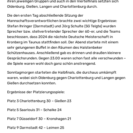
ihren jeweiligen Gruppen und auch in den Viertelfinals setzten sich
Oldenburg, Gießen, Langen und Charlottenburg durch.
Die den ersten Tag abschließende Sitzung der
Mannschaftsverantwortlichen brachte zwei wichtige Ergebnisse:
Stefan Ihringer (Darmstadt) und Jörg Schulte (SG Telgte) wurden
Sprecher bzw. stellvertretender Sprecher der 60-er, und die Teams
beschlossen, dass 2024 die nächste Deutsche Meisterschaft in
Kronberg im Taunus stattfinden soll. Der Abend startete mit einem
sehr gelungenen Buffet in den Räumen des Halstenbeker
Schützenhauses. Anschließend gab es drinnen und draußen kleinere
Gesprächsrunden. Gegen 23.00 waren schon fast alle verschwunden –
die Spiele waren wohl doch ganz schön anstrengend.
Sonntagmorgen starteten die Halbfinals, die durchaus umkämpft
waren, wobei sich Oldenburg gegen Charlottenburg und Langen gegen
Gießen durchsetzen konnten.
Ergebnisse der Platzierungsspiele:
Platz 3 Charlottenburg 30 – Gießen 23
Platz 5 Saarlouis 31 – Schalke 24
Platz 7 Düsseldorf 30 – Kronshagen 21
Platz 9 Darmstadt 42 – Leimen 25