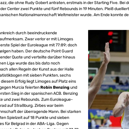
zz, die ohne Rudy Gobert antraten, erstmals in der Starting Five. Bei 
 der Center zwei Punkte und fünf Rebounds in 19 Minuten. Pleiß duellier
kanischen Nationalmannschaft Weltmeister wurde. Am Ende konnte de
ankreich durch beeindruckende
h aufmerksam. Zwar verlor er mit Limoges
erste Spiel der Euroleague mit 77:89; doch
 gelgen haben. Der deutsche Point Guard
nder Quote und verteilte darüber hinaus
chen Liga wurde das bis dato noch
ach allen Regeln der Kunst aus der Halle
Statistikbogen mit sieben Punkten, sechs
diesem Erfolg liegt Limoges auf Platz eins
 gegen Murcia feierten
Robin Benzing
und
ersten Sieg in der spanischen ACB. Benzing
kte und zwei Rebounds. Zum Euroleague-
rad auf Straßburg. Zirbes war beim
nnschaft der überragende Mann. Bei starken
ten Spielzeit auf 18 Punkte und sieben
 es für Belgrad in der ABA-Liga. Gegen