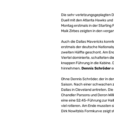
Die sehr verletzungsgeplagten Da
Duell mit den Atlanta Hawks und
Montag erstmals in der Starting 
Maik Zirbes zeigten in den verg
Auch die Dallas Mavericks konnt
erstmals der deutsche Nationals
zweiten Hälfte geschont. Am End
Viertel dominierte, schalteten 
knappen Führung in die Kabine. 
hinnehmen.
Dennis Schröder
er
Ohne Dennis Schröder, der in der
Saison. Nach einer schwachen zw
Dallas in Cleveland antreten. D
Chandler Parsons und Deron Willi
eine eine 52:45-Führung zur Halb
viel rotieren. Am Ende mussten s
Dirk Nowitzkis Formkurve zeigt st