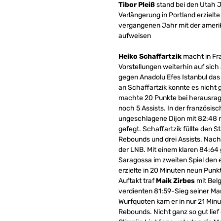
Tibor Pleiß
stand bei den Utah Ja
Verlängerung in Portland erzielte
vergangenen Jahr mit der ameri
aufweisen
Heiko Schaffartzik
macht in Fr
Vorstellungen weiterhin auf sic
gegen Anadolu Efes Istanbul das 
an Schaffartzik konnte es nicht
machte 20 Punkte bei herausrage
noch 5 Assists. In der französis
ungeschlagene Dijon mit 82:48 n
gefegt. Schaffartzik füllte den 
Rebounds und drei Assists. Nach 
der LNB. Mit einem klaren 84:64
Saragossa im zweiten Spiel den 
erzielte in 20 Minuten neun Pun
Auftakt traf
Maik Zirbes
mit Belg
verdienten 81:59-Sieg seiner Ma
Wurfquoten kam er in nur 21 Minu
Rebounds. Nicht ganz so gut lief