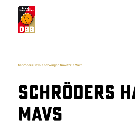
Suchvorschläge
Lorem Ipsum
Dolor Sit
Amet Valputo
Schröders Hawks bezwingen Nowitzkis Mavs
Schröders H
Mavs