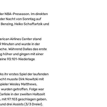
 der NBA-Preseason. Im direkten
n der Nacht von Sonntag auf
n Benzing, Heiko Schaffartzik und
rican Airlines Center stand
19 Minuten und wurde in der
uche. Während Dallas das erste
g höher und gingen mit einer
eine 93:101-Niederlage
s ihr erstes Spiel der laufenden
cht musste Dirk Nowitzki mit
spieler Wesley Matthews,
e wurden getroffen. Folge war
rlisle in der zweiten Halbzeit
n, mit 97:103 geschlagen geben.
nd drei Assists (3/3 Dreier).