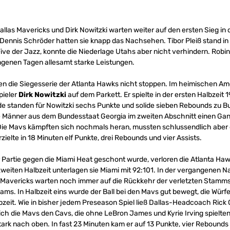
llas Mavericks und Dirk Nowitzki warten weiter auf den ersten Sieg in
 Dennis Schröder hatten sie knapp das Nachsehen. Tibor Pleiß stand i
Five der Jazz, konnte die Niederlage Utahs aber nicht verhindern. Robi
angenen Tagen allesamt starke Leistungen.
en die Siegesserie der Atlanta Hawks nicht stoppen. Im heimischen Ame
pieler
Dirk Nowitzki
auf dem Parkett. Er spielte in der ersten Halbzeit 
e standen für Nowitzki sechs Punkte und solide sieben Rebounds zu B
die Männer aus dem Bundesstaat Georgia im zweiten Abschnitt einen Gan
Die Mavs kämpften sich nochmals heran, mussten schlussendlich aber 
zielte in 18 Minuten elf Punkte, drei Rebounds und vier Assists.
 Partie gegen die Miami Heat geschont wurde, verloren die Atlanta Hawk
eiten Halbzeit unterlagen sie Miami mit 92:101. In der vergangenen Na
ie Mavericks warten noch immer auf die Rückkehr der verletzten Stamm
ams. In Halbzeit eins wurde der Ball bei den Mavs gut bewegt, die Würf
zeit. Wie in bisher jedem Preseason Spiel ließ Dallas-Headcoach Rick Ca
ich die Mavs den Cavs, die ohne LeBron James und Kyrie Irving spielte
ark nach oben. In fast 23 Minuten kam er auf 13 Punkte, vier Rebounds u