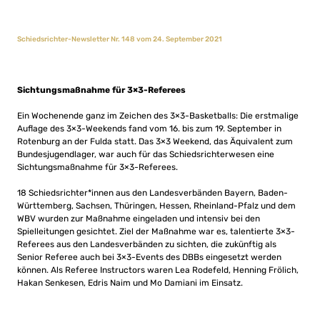
Schiedsrichter-Newsletter Nr. 148 vom 24. September 2021
Sichtungsmaßnahme für 3×3-Referees
Ein Wochenende ganz im Zeichen des 3×3-Basketballs: Die erstmalige
Auflage des 3×3-Weekends fand vom 16. bis zum 19. September in
Rotenburg an der Fulda statt. Das 3×3 Weekend, das Äquivalent zum
Bundesjugendlager, war auch für das Schiedsrichterwesen eine
Sichtungsmaßnahme für 3×3-Referees.
18 Schiedsrichter*innen aus den Landesverbänden Bayern, Baden-
Württemberg, Sachsen, Thüringen, Hessen, Rheinland-Pfalz und dem
WBV wurden zur Maßnahme eingeladen und intensiv bei den
Spielleitungen gesichtet. Ziel der Maßnahme war es, talentierte 3×3-
Referees aus den Landesverbänden zu sichten, die zukünftig als
Senior Referee auch bei 3×3-Events des DBBs eingesetzt werden
können. Als Referee Instructors waren Lea Rodefeld, Henning Frölich,
Hakan Senkesen, Edris Naim und Mo Damiani im Einsatz.