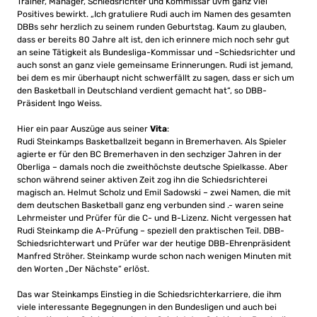
Trainer, Manager, Schiedsrichter und Kommissar uvm ganz viel
Positives bewirkt. „Ich gratuliere Rudi auch im Namen des gesamten
DBBs sehr herzlich zu seinem runden Geburtstag. Kaum zu glauben,
dass er bereits 80 Jahre alt ist, den ich erinnere mich noch sehr gut
an seine Tätigkeit als Bundesliga-Kommissar und –Schiedsrichter und
auch sonst an ganz viele gemeinsame Erinnerungen. Rudi ist jemand,
bei dem es mir überhaupt nicht schwerfällt zu sagen, dass er sich um
den Basketball in Deutschland verdient gemacht hat“, so DBB-
Präsident Ingo Weiss.
Hier ein paar Auszüge aus seiner
Vita
:
Rudi Steinkamps Basketballzeit begann in Bremerhaven. Als Spieler
agierte er für den BC Bremerhaven in den sechziger Jahren in der
Oberliga – damals noch die zweithöchste deutsche Spielkasse. Aber
schon während seiner aktiven Zeit zog ihn die Schiedsrichterei
magisch an. Helmut Scholz und Emil Sadowski – zwei Namen, die mit
dem deutschen Basketball ganz eng verbunden sind .- waren seine
Lehrmeister und Prüfer für die C- und B-Lizenz. Nicht vergessen hat
Rudi Steinkamp die A-Prüfung – speziell den praktischen Teil. DBB-
Schiedsrichterwart und Prüfer war der heutige DBB-Ehrenpräsident
Manfred Ströher. Steinkamp wurde schon nach wenigen Minuten mit
den Worten „Der Nächste“ erlöst.
Das war Steinkamps Einstieg in die Schiedsrichterkarriere, die ihm
viele interessante Begegnungen in den Bundesligen und auch bei