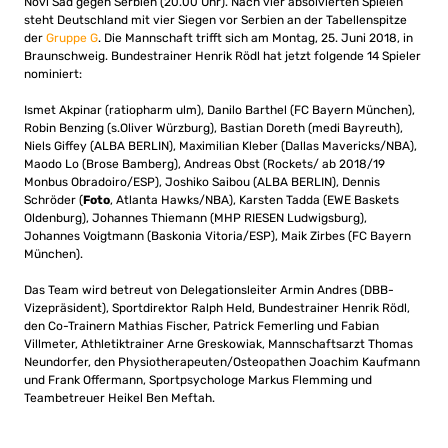
Novi Sad gegen Serbien (20.00 Uhr). Nach vier absolvierten Spielen
steht Deutschland mit vier Siegen vor Serbien an der Tabellenspitze
der
Gruppe G
. Die Mannschaft trifft sich am Montag, 25. Juni 2018, in
Braunschweig. Bundestrainer Henrik Rödl hat jetzt folgende 14 Spieler
nominiert:
Ismet Akpinar (ratiopharm ulm), Danilo Barthel (FC Bayern München),
Robin Benzing (s.Oliver Würzburg), Bastian Doreth (medi Bayreuth),
Niels Giffey (ALBA BERLIN), Maximilian Kleber (Dallas Mavericks/NBA),
Maodo Lo (Brose Bamberg), Andreas Obst (Rockets/ ab 2018/19
Monbus Obradoiro/ESP), Joshiko Saibou (ALBA BERLIN), Dennis
Schröder (
Foto
, Atlanta Hawks/NBA), Karsten Tadda (EWE Baskets
Oldenburg), Johannes Thiemann (MHP RIESEN Ludwigsburg),
Johannes Voigtmann (Baskonia Vitoria/ESP), Maik Zirbes (FC Bayern
München).
Das Team wird betreut von Delegationsleiter Armin Andres (DBB-
Vizepräsident), Sportdirektor Ralph Held, Bundestrainer Henrik Rödl,
den Co-Trainern Mathias Fischer, Patrick Femerling und Fabian
Villmeter, Athletiktrainer Arne Greskowiak, Mannschaftsarzt Thomas
Neundorfer, den Physiotherapeuten/Osteopathen Joachim Kaufmann
und Frank Offermann, Sportpsychologe Markus Flemming und
Teambetreuer Heikel Ben Meftah.