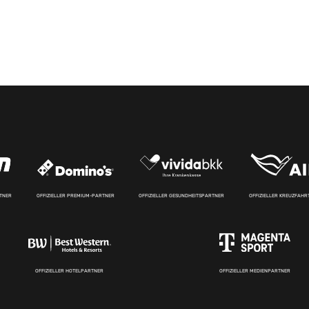
RTNER
OFFIZIELLER PREMIUM-PARTNER
OFFIZIELLER GESUNDHEITSPARTNER
OFFIZIELLER KREUZFAH
OFFIZIELLER HOTELPARTNER
OFFIZIELLER MEDIENPARTNER