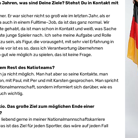
Jahren, was sind Deine Ziele? Stehst Du in Kontakt mit
r. Er war sicher nicht so groß wie im letzten Jahr, als er
 ja auch in einem Fulltime-Job, da ist das ganz normal. Wir
e gehabt, da ist man schon in Kontakt und weiß, was Sache
gute junge Spieler nach. Ich sehe meine Aufgabe und Rolle
u sein, als Figur, die vorausgeht, mit sehr viel Erfahrung in
e vor ist es so, dass ich Verantwortung übernehmen
t wie möglich zu spielen, das ist keine Frage.
 dem Rest des Natioteams?
 ja nicht möglich. Man hat aber so seine Kontakte, man
on, mit Paul, mit Per und mit Karsten gesprochen. Man spricht
tionalmannschaft, sondern informiert sich darüber, wie es
uch wichtig.
io. Das große Ziel zum möglichen Ende einer
?
e liebend gerne in meiner Nationalmannschaftskarriere
ist das Ziel für jeden Sportler, das wäre auf jeden Fall