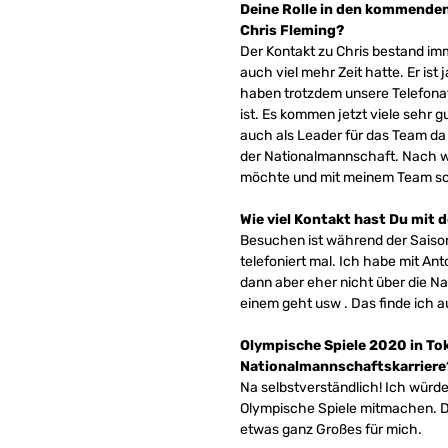
Deine Rolle in den kommenden 
Chris Fleming?
Der Kontakt zu Chris bestand imme
auch viel mehr Zeit hatte. Er ist
haben trotzdem unsere Telefonat
ist. Es kommen jetzt viele sehr 
auch als Leader für das Team da z
der Nationalmannschaft. Nach wi
möchte und mit meinem Team so gu
Wie viel Kontakt hast Du mit
Besuchen ist während der Saison
telefoniert mal. Ich habe mit Ant
dann aber eher nicht über die Na
einem geht usw . Das finde ich a
Olympische Spiele 2020 in Tok
Nationalmannschaftskarriere
Na selbstverständlich! Ich würd
Olympische Spiele mitmachen. Das 
etwas ganz Großes für mich.