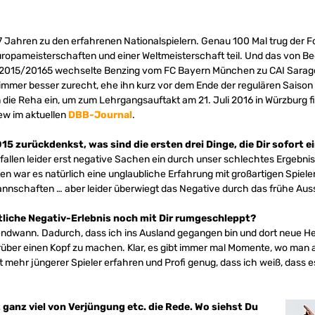
7 Jahren zu den erfahrenen Nationalspielern. Genau 100 Mal trug der F
ropameisterschaften und einer Weltmeisterschaft teil. Und das von Beg
zeit 2015/20165 wechselte Benzing vom FC Bayern München zu CAI Sarag
 immer besser zurecht, ehe ihn kurz vor dem Ende der regulären Saison
n die Reha ein, um zum Lehrgangsauftakt am 21. Juli 2016 in Würzburg fi
ew im aktuellen
DBB-Journal
.
5 zurückdenkst, was sind die ersten drei Dinge, die Dir sofort ei
 fallen leider erst negative Sachen ein durch unser schlechtes Ergebnis
n war es natürlich eine unglaubliche Erfahrung mit großartigen Spielen,
 Mannschaften … aber leider überwiegt das Negative durch das frühe Au
tliche Negativ-Erlebnis noch mit Dir rumgeschleppt?
endwann. Dadurch, dass ich ins Ausland gegangen bin und dort neue H
darüber einen Kopf zu machen. Klar, es gibt immer mal Momente, wo man 
ht mehr jüngerer Spieler erfahren und Profi genug, dass ich weiß, dass e
 ganz viel von Verjüngung etc. die Rede. Wo siehst Du