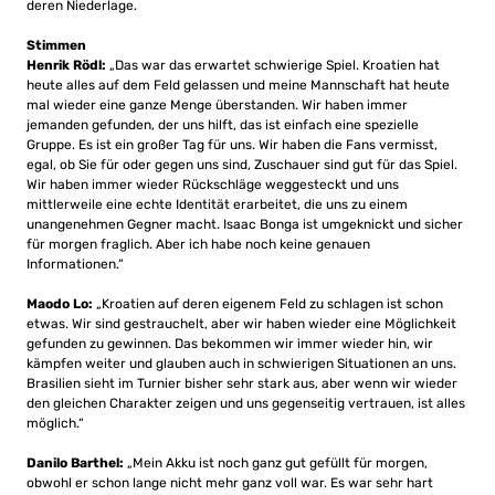
deren Niederlage.
Stimmen
Henrik Rödl:
„Das war das erwartet schwierige Spiel. Kroatien hat
heute alles auf dem Feld gelassen und meine Mannschaft hat heute
mal wieder eine ganze Menge überstanden. Wir haben immer
jemanden gefunden, der uns hilft, das ist einfach eine spezielle
Gruppe. Es ist ein großer Tag für uns. Wir haben die Fans vermisst,
egal, ob Sie für oder gegen uns sind, Zuschauer sind gut für das Spiel.
Wir haben immer wieder Rückschläge weggesteckt und uns
mittlerweile eine echte Identität erarbeitet, die uns zu einem
unangenehmen Gegner macht. Isaac Bonga ist umgeknickt und sicher
für morgen fraglich. Aber ich habe noch keine genauen
Informationen.“
Maodo Lo:
„Kroatien auf deren eigenem Feld zu schlagen ist schon
etwas. Wir sind gestrauchelt, aber wir haben wieder eine Möglichkeit
gefunden zu gewinnen. Das bekommen wir immer wieder hin, wir
kämpfen weiter und glauben auch in schwierigen Situationen an uns.
Brasilien sieht im Turnier bisher sehr stark aus, aber wenn wir wieder
den gleichen Charakter zeigen und uns gegenseitig vertrauen, ist alles
möglich.“
Danilo Barthel:
„Mein Akku ist noch ganz gut gefüllt für morgen,
obwohl er schon lange nicht mehr ganz voll war. Es war sehr hart