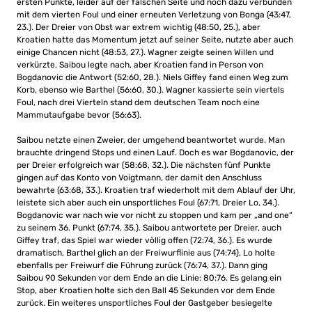
ersten Punkte, leider auf der falschen Seite und noch dazu verbunden
mit dem vierten Foul und einer erneuten Verletzung von Bonga (43:47,
23.). Der Dreier von Obst war extrem wichtig (48:50, 25.), aber
Kroatien hatte das Momentum jetzt auf seiner Seite, nutzte aber auch
einige Chancen nicht (48:53, 27.). Wagner zeigte seinen Willen und
verkürzte, Saibou legte nach, aber Kroatien fand in Person von
Bogdanovic die Antwort (52:60, 28.). Niels Giffey fand einen Weg zum
Korb, ebenso wie Barthel (56:60, 30.). Wagner kassierte sein viertels
Foul, nach drei Vierteln stand dem deutschen Team noch eine
Mammutaufgabe bevor (56:63).
Saibou netzte einen Zweier, der umgehend beantwortet wurde. Man
brauchte dringend Stops und einen Lauf. Doch es war Bogdanovic, der
per Dreier erfolgreich war (58:68, 32.). Die nächsten fünf Punkte
gingen auf das Konto von Voigtmann, der damit den Anschluss
bewahrte (63:68, 33.). Kroatien traf wiederholt mit dem Ablauf der Uhr,
leistete sich aber auch ein unsportliches Foul (67:71, Dreier Lo, 34.).
Bogdanovic war nach wie vor nicht zu stoppen und kam per „and one“
zu seinem 36. Punkt (67:74, 35.). Saibou antwortete per Dreier, auch
Giffey traf, das Spiel war wieder völlig offen (72:74, 36.). Es wurde
dramatisch, Barthel glich an der Freiwurflinie aus (74:74), Lo holte
ebenfalls per Freiwurf die Führung zurück (76:74, 37.). Dann ging
Saibou 90 Sekunden vor dem Ende an die Linie: 80:76. Es gelang ein
Stop, aber Kroatien holte sich den Ball 45 Sekunden vor dem Ende
zurück. Ein weiteres unsportliches Foul der Gastgeber besiegelte