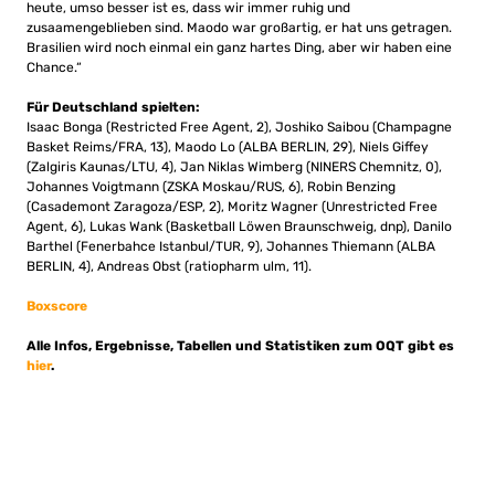
heute, umso besser ist es, dass wir immer ruhig und
zusaamengeblieben sind. Maodo war großartig, er hat uns getragen.
Brasilien wird noch einmal ein ganz hartes Ding, aber wir haben eine
Chance.“
Für Deutschland spielten:
Isaac Bonga (Restricted Free Agent, 2), Joshiko Saibou (Champagne
Basket Reims/FRA, 13), Maodo Lo (ALBA BERLIN, 29), Niels Giffey
(Zalgiris Kaunas/LTU, 4), Jan Niklas Wimberg (NINERS Chemnitz, 0),
Johannes Voigtmann (ZSKA Moskau/RUS, 6), Robin Benzing
(Casademont Zaragoza/ESP, 2), Moritz Wagner (Unrestricted Free
Agent, 6), Lukas Wank (Basketball Löwen Braunschweig, dnp), Danilo
Barthel (Fenerbahce Istanbul/TUR, 9), Johannes Thiemann (ALBA
BERLIN, 4), Andreas Obst (ratiopharm ulm, 11).
Boxscore
Alle Infos, Ergebnisse, Tabellen und Statistiken zum OQT gibt es
hier
.