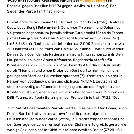
19.30 Uhr (live und kostenlos für alle bei
MagentaSport
)
im
Endspiel gegen Brasilien (102:74 gegen Mexiko im Halbfnale). Der
Sieger der Partie fährt nach Tokio.
Erneut änderte Rödl seine Startformation. Maodo Lo
(Foto)
, Andreas
Obst, Isaac Bong
(Foto unten)
, Johannes Thiemann und Johannes
Voigtmann begannen. Im jeweils dritten Turnierspiel für beide Teams
gab es kein großes Abtasten. Nach acht Punkten von Lo (zwei 3er)
hieß 8:7 (3.) für Deutschland. Unter den ca. 3.000 Zuschauern – etwa
300 lautstarke Fußballfans von Hajduk Split dabei – war auch wieder
Dennis Schröder, der die Nationalmannschaft nun schon zum dritten
Mal persönlich in der Arena anfeuerte. Bogdanovic stopfte für
Kroatien, das Publikum war da. Aber beim 15:9 für die DBB-Auswahl
durch Thiemann und einen Dreier von Obst durfte man von einem
gelungenen Start der Deutschen sprechen (7.). Kroatien blieb aber in
Person von Bogdanovic dran und glich aus (17:17, 9.). Deutschland
stellte kurzzeitig auf Zonenverteidigung um, um den Rhythmus der
Kroaten zu stören, aber es waren jetzt eher schwächere Minuten des
DBB-Teams, bis Robin Benzing an der Freiwurflinie traf (19:22, 10.).
Zum Auftakt des zweiten Viertels netzte Lo seinen dritten Dreier, auch
Danilo Barthel traf von „downtown“ und tippte erfolgreich,
Deutschland lag wieder vorne (29:26, 13.). Moritz Wagner erhöhte und
der überragende Lo war erneut aus der Distanz erfolgreich, genau wie
wenige Sekunden später Obst mit seinem zweiten Dreier (37:28, 15.).